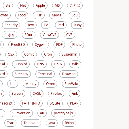
Biz
Net
Apple
MS
ことば
howto
Food
PHP
Movie
Edu
Security
Text
TV
Perl
Ruby
生き方
RDoc
ViewCVS
CVS
l
FreeBSD
Cygwin
PDF
Photo
OSX
Comic
Cron
Sysadmin
iCal
Sunbird
DNS
Linux
Wiki
ird
Sitecopy
Terminal
Drawing
Life
Money
Omni
PukiWiki
h
Screen
CASL
Firefox
Fink
ascript
PATH_INFO
SQLite
PEAR
GI
Subversion
au
prototype.js
Trac
Template
Java
Rhino