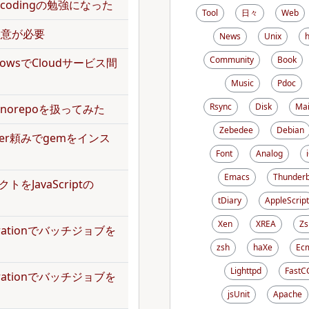
のencodingの勉強になった
Tool
日々
Web
で注意が必要
News
Unix
Community
Book
kflowsでCloudサービス間
Music
Pdoc
Rsync
Disk
Mai
norepoを扱ってみた
Zebedee
Debian
dler頼みでgemをインス
Font
Analog
Emacs
Thunderb
トをJavaScriptの
tDiary
AppleScript
Xen
XREA
Zs
operationでバッチジョブを
zsh
haXe
Ecm
Lighttpd
FastC
operationでバッチジョブを
jsUnit
Apache