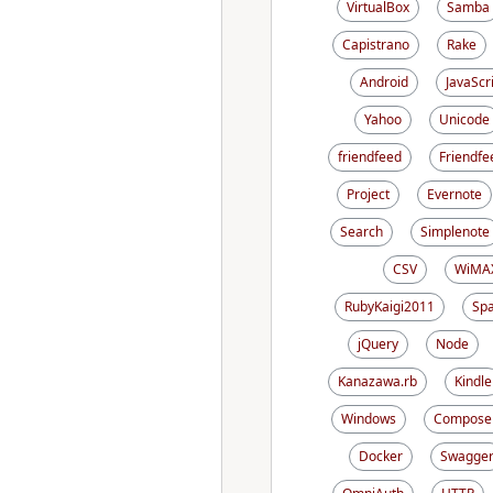
VirtualBox
Samba
Capistrano
Rake
Android
JavaScr
Yahoo
Unicode
friendfeed
Friendfe
Project
Evernote
Search
Simplenote
CSV
WiMA
RubyKaigi2011
Sp
jQuery
Node
Kanazawa.rb
Kindle
Windows
Compose
Docker
Swagge