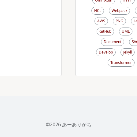
OmniAuth
HTTP
HCL
Webpack
AWS
PNG
L
GitHub
UML
Document
SV
Develop
Jekyll
Transformer
©2026 あーありがち