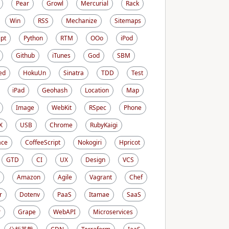
Pear
Growl
Mercurial
Rack
Win
RSS
Mechanize
Sitemaps
ipt
Python
RTM
OOo
iPod
Github
iTunes
God
SBM
ed
HokuUn
Sinatra
TDD
Test
iPad
Geohash
Location
Map
Image
WebKit
RSpec
Phone
X
USB
Chrome
RubyKaigi
ace
CoffeeScript
Nokogiri
Hpricot
GTD
CI
UX
Design
VCS
Amazon
Agile
Vagrant
Chef
r
Dotenv
PaaS
Itamae
SaaS
r
Grape
WebAPI
Microservices