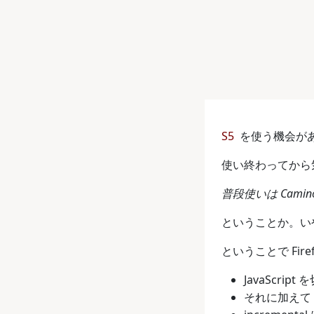
S5
を使う機会が
使い終わってから気
普段使いは Camino
ということか。い
ということで Firefox
JavaScri
それに加えて