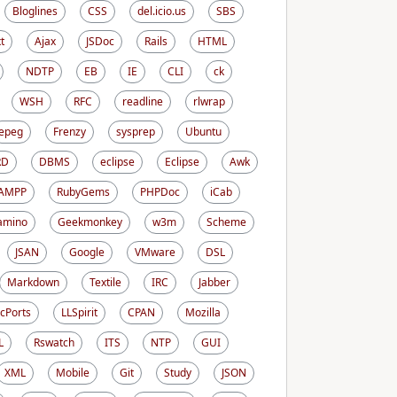
Bloglines
CSS
del.icio.us
SBS
t
Ajax
JSDoc
Rails
HTML
NDTP
EB
IE
CLI
ck
WSH
RFC
readline
rlwrap
epeg
Frenzy
sysprep
Ubuntu
RD
DBMS
eclipse
Eclipse
Awk
AMPP
RubyGems
PHPDoc
iCab
amino
Geekmonkey
w3m
Scheme
JSAN
Google
VMware
DSL
Markdown
Textile
IRC
Jabber
cPorts
LLSpirit
CPAN
Mozilla
L
Rswatch
ITS
NTP
GUI
XML
Mobile
Git
Study
JSON