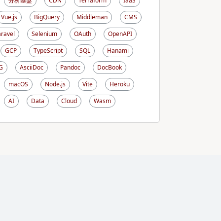
分析基盤
CDN
Terraform
IaaS
Vue.js
BigQuery
Middleman
CMS
aravel
Selenium
OAuth
OpenAPI
GCP
TypeScript
SQL
Hanami
G
AsciiDoc
Pandoc
DocBook
macOS
Node.js
Vite
Heroku
AI
Data
Cloud
Wasm