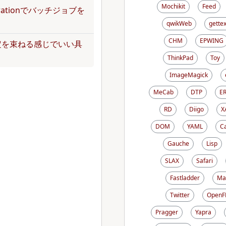
Mochikit
Feed
operationでバッチジョブを
qwikWeb
gettex
CHM
EPWING
定を束ねる感じでいい具
ThinkPad
Toy
ImageMagick
MeCab
DTP
E
RD
Diigo
X
DOM
YAML
C
Gauche
Lisp
SLAX
Safari
Fastladder
Ma
Twitter
OpenF
Pragger
Yapra