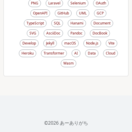
PNG
Laravel
Selenium
OAuth
OpenAPI
GitHub
UML
GCP
TypeScript
SQL
Hanami
Document
SVG
AsciiDoc
Pandoc
DocBook
Develop
Jekyll
macOS
Node.js
Vite
Heroku
Transformer
AI
Data
Cloud
Wasm
©2026 あーありがち