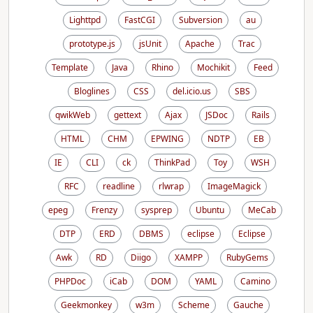
Lighttpd
FastCGI
Subversion
au
prototype.js
jsUnit
Apache
Trac
Template
Java
Rhino
Mochikit
Feed
Bloglines
CSS
del.icio.us
SBS
qwikWeb
gettext
Ajax
JSDoc
Rails
HTML
CHM
EPWING
NDTP
EB
IE
CLI
ck
ThinkPad
Toy
WSH
RFC
readline
rlwrap
ImageMagick
epeg
Frenzy
sysprep
Ubuntu
MeCab
DTP
ERD
DBMS
eclipse
Eclipse
Awk
RD
Diigo
XAMPP
RubyGems
PHPDoc
iCab
DOM
YAML
Camino
Geekmonkey
w3m
Scheme
Gauche