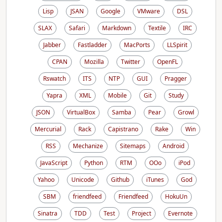
Lisp
JSAN
Google
VMware
DSL
SLAX
Safari
Markdown
Textile
IRC
Jabber
Fastladder
MacPorts
LLSpirit
CPAN
Mozilla
Twitter
OpenFL
Rswatch
ITS
NTP
GUI
Pragger
Yapra
XML
Mobile
Git
Study
JSON
VirtualBox
Samba
Pear
Growl
Mercurial
Rack
Capistrano
Rake
Win
RSS
Mechanize
Sitemaps
Android
JavaScript
Python
RTM
OOo
iPod
Yahoo
Unicode
Github
iTunes
God
SBM
friendfeed
Friendfeed
HokuUn
Sinatra
TDD
Test
Project
Evernote