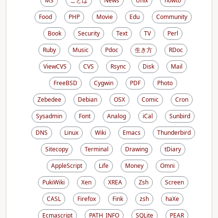
MS
ことば
News
Unix
howto
Food
PHP
Movie
Edu
Community
Book
Security
Text
TV
Perl
Ruby
Music
Pdoc
生き方
RDoc
ViewCVS
CVS
Rsync
Disk
Mail
FreeBSD
Cygwin
PDF
Photo
Zebedee
Debian
OSX
Comic
Cron
Sysadmin
Font
Analog
iCal
Sunbird
DNS
Linux
Wiki
Emacs
Thunderbird
Sitecopy
Terminal
Drawing
tDiary
AppleScript
Life
Money
Omni
PukiWiki
Xen
XREA
Zsh
Screen
CASL
Firefox
Fink
zsh
haXe
Ecmascript
PATH_INFO
SQLite
PEAR