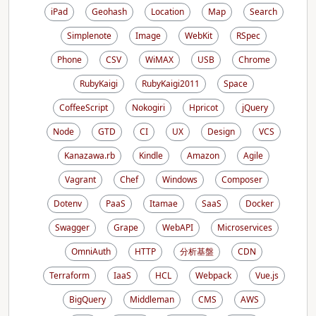
iPad
Geohash
Location
Map
Search
Simplenote
Image
WebKit
RSpec
Phone
CSV
WiMAX
USB
Chrome
RubyKaigi
RubyKaigi2011
Space
CoffeeScript
Nokogiri
Hpricot
jQuery
Node
GTD
CI
UX
Design
VCS
Kanazawa.rb
Kindle
Amazon
Agile
Vagrant
Chef
Windows
Composer
Dotenv
PaaS
Itamae
SaaS
Docker
Swagger
Grape
WebAPI
Microservices
OmniAuth
HTTP
分析基盤
CDN
Terraform
IaaS
HCL
Webpack
Vue.js
BigQuery
Middleman
CMS
AWS