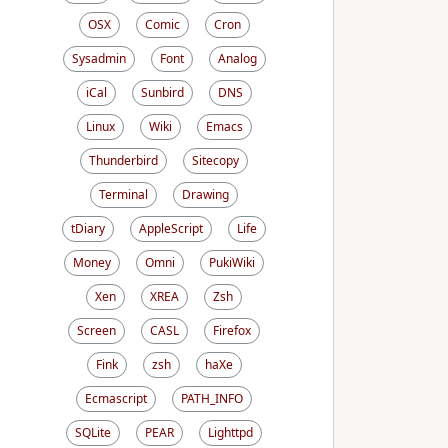
OSX
Comic
Cron
Sysadmin
Font
Analog
iCal
Sunbird
DNS
Linux
Wiki
Emacs
Thunderbird
Sitecopy
Terminal
Drawing
tDiary
AppleScript
Life
Money
Omni
PukiWiki
Xen
XREA
Zsh
Screen
CASL
Firefox
Fink
zsh
haXe
Ecmascript
PATH_INFO
SQLite
PEAR
Lighttpd