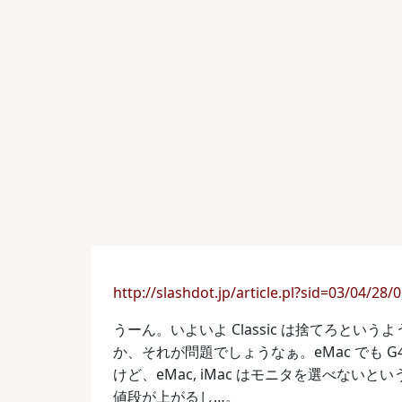
http://slashdot.jp/article.pl?sid=03/04/28
うーん。いよいよ Classic は捨てろと
か、それが問題でしょうなぁ。eMac でも G
けど、eMac, iMac はモニタを選べな
値段が上がるし…。