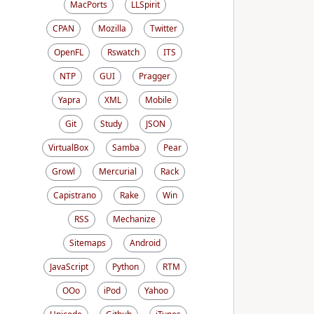
MacPorts
LLSpirit
CPAN
Mozilla
Twitter
OpenFL
Rswatch
ITS
NTP
GUI
Pragger
Yapra
XML
Mobile
Git
Study
JSON
VirtualBox
Samba
Pear
Growl
Mercurial
Rack
Capistrano
Rake
Win
RSS
Mechanize
Sitemaps
Android
JavaScript
Python
RTM
OOo
iPod
Yahoo