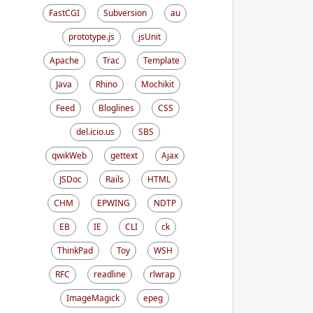
FastCGI
Subversion
au
prototype.js
jsUnit
Apache
Trac
Template
Java
Rhino
Mochikit
Feed
Bloglines
CSS
del.icio.us
SBS
qwikWeb
gettext
Ajax
JSDoc
Rails
HTML
CHM
EPWING
NDTP
EB
IE
CLI
ck
ThinkPad
Toy
WSH
RFC
readline
rlwrap
ImageMagick
epeg