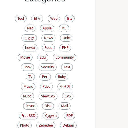
Tool
日々
Web
Biz
Net
Apple
MS
ことば
News
Unix
howto
Food
PHP
Movie
Edu
Community
Book
Security
Text
TV
Perl
Ruby
Music
Pdoc
生き方
RDoc
ViewCVS
CVS
Rsync
Disk
Mail
FreeBSD
Cygwin
PDF
Photo
Zebedee
Debian