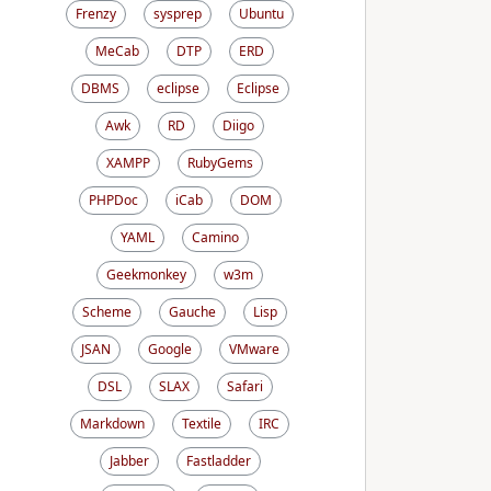
Frenzy
sysprep
Ubuntu
MeCab
DTP
ERD
DBMS
eclipse
Eclipse
Awk
RD
Diigo
XAMPP
RubyGems
PHPDoc
iCab
DOM
YAML
Camino
Geekmonkey
w3m
Scheme
Gauche
Lisp
JSAN
Google
VMware
DSL
SLAX
Safari
Markdown
Textile
IRC
Jabber
Fastladder