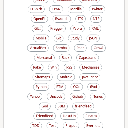
LLSpirit
CPAN
Mozilla
Twitter
OpenFL
Rswatch
ITS
NTP
GUI
Pragger
Yapra
XML
Mobile
Git
Study
JSON
VirtualBox
Samba
Pear
Growl
Mercurial
Rack
Capistrano
Rake
Win
RSS
Mechanize
Sitemaps
Android
JavaScript
Python
RTM
OOo
iPod
Yahoo
Unicode
Github
iTunes
God
SBM
friendfeed
Friendfeed
HokuUn
Sinatra
TDD
Test
Project
Evernote