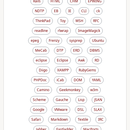
Rails
HTML
CHM
EPWING
NDTP
EB
IE
CLI
ck
ThinkPad
Toy
WSH
RFC
readline
rlwrap
ImageMagick
epeg
Frenzy
sysprep
Ubuntu
MeCab
DTP
ERD
DBMS
eclipse
Eclipse
Awk
RD
Diigo
XAMPP
RubyGems
PHPDoc
iCab
DOM
YAML
Camino
Geekmonkey
w3m
Scheme
Gauche
Lisp
JSAN
Google
VMware
DSL
SLAX
Safari
Markdown
Textile
IRC
Jabber
Fastladder
MacPorts