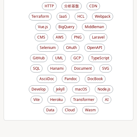
HTTP
分析基盤
CDN
Terraform
IaaS
HCL
Webpack
Vue.js
BigQuery
Middleman
CMS
AWS
PNG
Laravel
Selenium
OAuth
OpenAPI
GitHub
UML
GCP
TypeScript
SQL
Hanami
Document
SVG
AsciiDoc
Pandoc
DocBook
Develop
Jekyll
macOS
Node.js
Vite
Heroku
Transformer
AI
Data
Cloud
Wasm