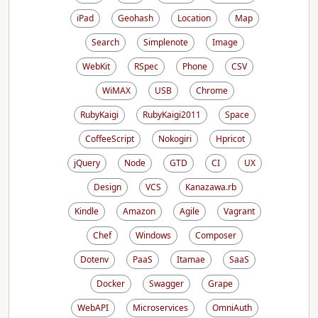
iPad
Geohash
Location
Map
Search
Simplenote
Image
WebKit
RSpec
Phone
CSV
WiMAX
USB
Chrome
RubyKaigi
RubyKaigi2011
Space
CoffeeScript
Nokogiri
Hpricot
jQuery
Node
GTD
CI
UX
Design
VCS
Kanazawa.rb
Kindle
Amazon
Agile
Vagrant
Chef
Windows
Composer
Dotenv
PaaS
Itamae
SaaS
Docker
Swagger
Grape
WebAPI
Microservices
OmniAuth