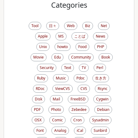
Categories
Tool
日々
Web
Biz
Net
Apple
MS
ことば
News
Unix
howto
Food
PHP
Movie
Edu
Community
Book
Security
Text
TV
Perl
Ruby
Music
Pdoc
生き方
RDoc
ViewCVS
CVS
Rsync
Disk
Mail
FreeBSD
Cygwin
PDF
Photo
Zebedee
Debian
OSX
Comic
Cron
Sysadmin
Font
Analog
iCal
Sunbird