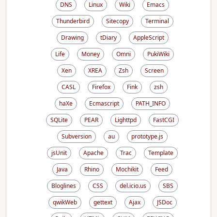
DNS
Linux
Wiki
Emacs
Thunderbird
Sitecopy
Terminal
Drawing
tDiary
AppleScript
Life
Money
Omni
PukiWiki
Xen
XREA
Zsh
Screen
CASL
Firefox
Fink
zsh
haXe
Ecmascript
PATH_INFO
SQLite
PEAR
Lighttpd
FastCGI
Subversion
au
prototype.js
jsUnit
Apache
Trac
Template
Java
Rhino
Mochikit
Feed
Bloglines
CSS
del.icio.us
SBS
qwikWeb
gettext
Ajax
JSDoc