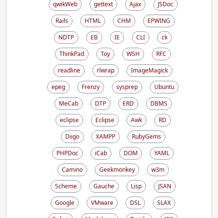
qwikWeb
gettext
Ajax
JSDoc
Rails
HTML
CHM
EPWING
NDTP
EB
IE
CLI
ck
ThinkPad
Toy
WSH
RFC
readline
rlwrap
ImageMagick
epeg
Frenzy
sysprep
Ubuntu
MeCab
DTP
ERD
DBMS
eclipse
Eclipse
Awk
RD
Diigo
XAMPP
RubyGems
PHPDoc
iCab
DOM
YAML
Camino
Geekmonkey
w3m
Scheme
Gauche
Lisp
JSAN
Google
VMware
DSL
SLAX