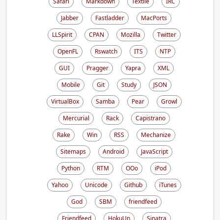
Safari
Markdown
Textile
IRC
Jabber
Fastladder
MacPorts
LLSpirit
CPAN
Mozilla
Twitter
OpenFL
Rswatch
ITS
NTP
GUI
Pragger
Yapra
XML
Mobile
Git
Study
JSON
VirtualBox
Samba
Pear
Growl
Mercurial
Rack
Capistrano
Rake
Win
RSS
Mechanize
Sitemaps
Android
JavaScript
Python
RTM
OOo
iPod
Yahoo
Unicode
Github
iTunes
God
SBM
friendfeed
Friendfeed
HokuUn
Sinatra