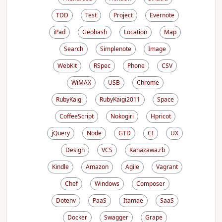
TDD
Test
Project
Evernote
iPad
Geohash
Location
Map
Search
Simplenote
Image
WebKit
RSpec
Phone
CSV
WiMAX
USB
Chrome
RubyKaigi
RubyKaigi2011
Space
CoffeeScript
Nokogiri
Hpricot
jQuery
Node
GTD
CI
UX
Design
VCS
Kanazawa.rb
Kindle
Amazon
Agile
Vagrant
Chef
Windows
Composer
Dotenv
PaaS
Itamae
SaaS
Docker
Swagger
Grape