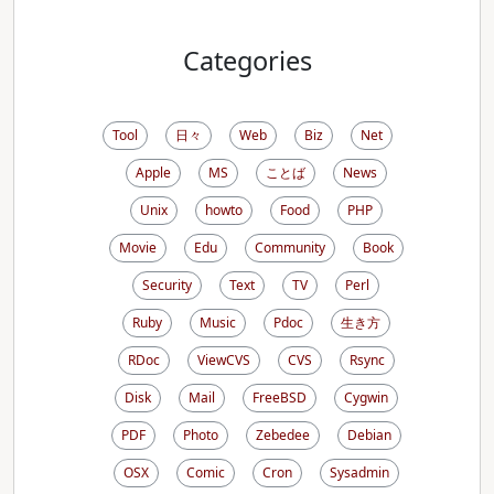
Categories
Tool
日々
Web
Biz
Net
Apple
MS
ことば
News
Unix
howto
Food
PHP
Movie
Edu
Community
Book
Security
Text
TV
Perl
Ruby
Music
Pdoc
生き方
RDoc
ViewCVS
CVS
Rsync
Disk
Mail
FreeBSD
Cygwin
PDF
Photo
Zebedee
Debian
OSX
Comic
Cron
Sysadmin