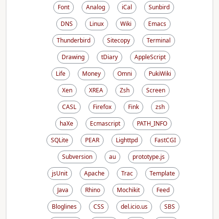
Font
Analog
iCal
Sunbird
DNS
Linux
Wiki
Emacs
Thunderbird
Sitecopy
Terminal
Drawing
tDiary
AppleScript
Life
Money
Omni
PukiWiki
Xen
XREA
Zsh
Screen
CASL
Firefox
Fink
zsh
haXe
Ecmascript
PATH_INFO
SQLite
PEAR
Lighttpd
FastCGI
Subversion
au
prototype.js
jsUnit
Apache
Trac
Template
Java
Rhino
Mochikit
Feed
Bloglines
CSS
del.icio.us
SBS