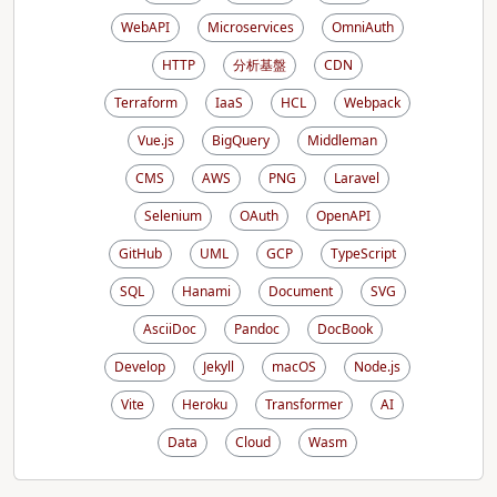
WebAPI
Microservices
OmniAuth
HTTP
分析基盤
CDN
Terraform
IaaS
HCL
Webpack
Vue.js
BigQuery
Middleman
CMS
AWS
PNG
Laravel
Selenium
OAuth
OpenAPI
GitHub
UML
GCP
TypeScript
SQL
Hanami
Document
SVG
AsciiDoc
Pandoc
DocBook
Develop
Jekyll
macOS
Node.js
Vite
Heroku
Transformer
AI
Data
Cloud
Wasm