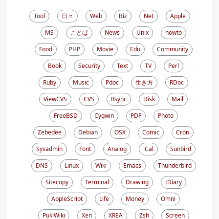
Tool
日々
Web
Biz
Net
Apple
MS
ことば
News
Unix
howto
Food
PHP
Movie
Edu
Community
Book
Security
Text
TV
Perl
Ruby
Music
Pdoc
生き方
RDoc
ViewCVS
CVS
Rsync
Disk
Mail
FreeBSD
Cygwin
PDF
Photo
Zebedee
Debian
OSX
Comic
Cron
Sysadmin
Font
Analog
iCal
Sunbird
DNS
Linux
Wiki
Emacs
Thunderbird
Sitecopy
Terminal
Drawing
tDiary
AppleScript
Life
Money
Omni
PukiWiki
Xen
XREA
Zsh
Screen