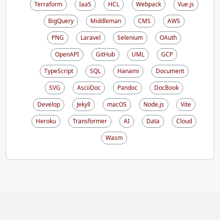
Terraform
IaaS
HCL
Webpack
Vue.js
BigQuery
Middleman
CMS
AWS
PNG
Laravel
Selenium
OAuth
OpenAPI
GitHub
UML
GCP
TypeScript
SQL
Hanami
Document
SVG
AsciiDoc
Pandoc
DocBook
Develop
Jekyll
macOS
Node.js
Vite
Heroku
Transformer
AI
Data
Cloud
Wasm