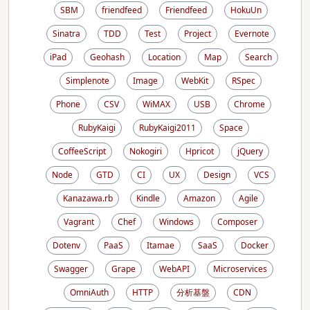
SBM
friendfeed
Friendfeed
HokuUn
Sinatra
TDD
Test
Project
Evernote
iPad
Geohash
Location
Map
Search
Simplenote
Image
WebKit
RSpec
Phone
CSV
WiMAX
USB
Chrome
RubyKaigi
RubyKaigi2011
Space
CoffeeScript
Nokogiri
Hpricot
jQuery
Node
GTD
CI
UX
Design
VCS
Kanazawa.rb
Kindle
Amazon
Agile
Vagrant
Chef
Windows
Composer
Dotenv
PaaS
Itamae
SaaS
Docker
Swagger
Grape
WebAPI
Microservices
OmniAuth
HTTP
分析基盤
CDN