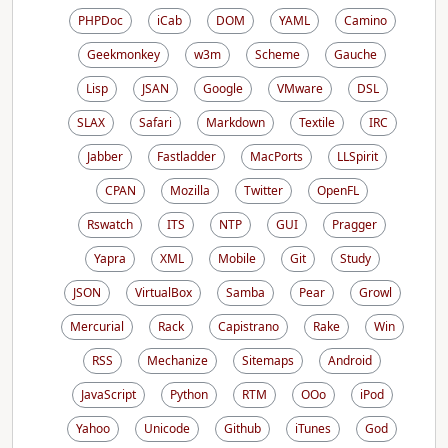
PHPDoc
iCab
DOM
YAML
Camino
Geekmonkey
w3m
Scheme
Gauche
Lisp
JSAN
Google
VMware
DSL
SLAX
Safari
Markdown
Textile
IRC
Jabber
Fastladder
MacPorts
LLSpirit
CPAN
Mozilla
Twitter
OpenFL
Rswatch
ITS
NTP
GUI
Pragger
Yapra
XML
Mobile
Git
Study
JSON
VirtualBox
Samba
Pear
Growl
Mercurial
Rack
Capistrano
Rake
Win
RSS
Mechanize
Sitemaps
Android
JavaScript
Python
RTM
OOo
iPod
Yahoo
Unicode
Github
iTunes
God