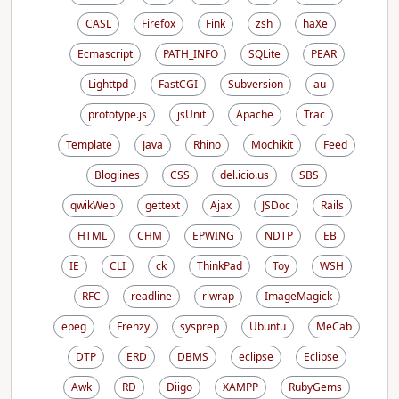
CASL
Firefox
Fink
zsh
haXe
Ecmascript
PATH_INFO
SQLite
PEAR
Lighttpd
FastCGI
Subversion
au
prototype.js
jsUnit
Apache
Trac
Template
Java
Rhino
Mochikit
Feed
Bloglines
CSS
del.icio.us
SBS
qwikWeb
gettext
Ajax
JSDoc
Rails
HTML
CHM
EPWING
NDTP
EB
IE
CLI
ck
ThinkPad
Toy
WSH
RFC
readline
rlwrap
ImageMagick
epeg
Frenzy
sysprep
Ubuntu
MeCab
DTP
ERD
DBMS
eclipse
Eclipse
Awk
RD
Diigo
XAMPP
RubyGems