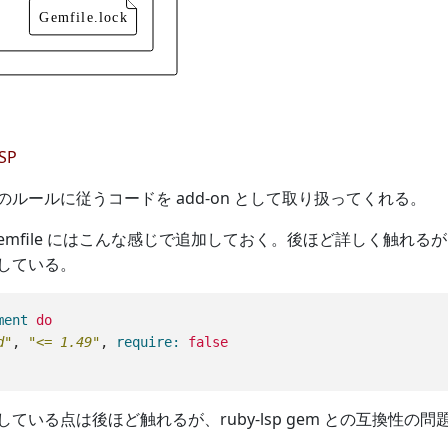
LSP
ルールに従うコードを add-on として取り扱ってくれる。
mfile にはこんな感じで追加しておく。後ほど詳しく触れるが、自分は
している。
ment
do
d"
,
"<= 1.49"
,
require: 
false
ている点は後ほど触れるが、ruby-lsp gem との互換性