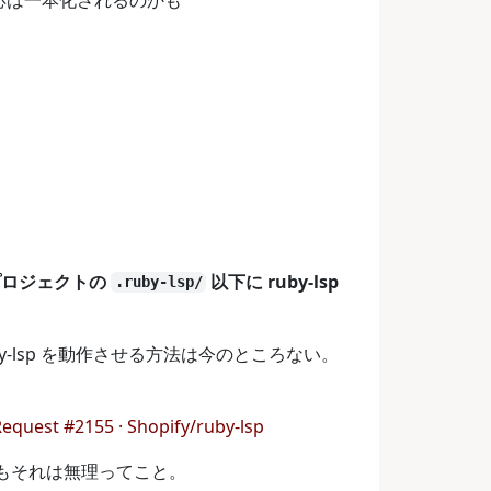
）
プロジェクトの
以下に ruby-lsp
.ruby-lsp/
y-lsp を動作させる方法は今のところない。
Request #2155 · Shopify/ruby-lsp
てもそれは無理ってこと。