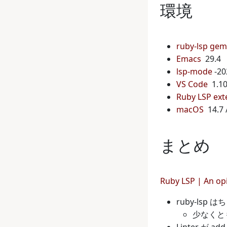
環境
ruby-lsp gem
Emacs
29.4
lsp-mode
-2
VS Code
1.10
Ruby LSP ext
macOS
14.7 
まとめ
Ruby LSP | An opi
ruby-ls
少なくとも
Linter 