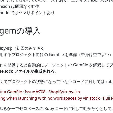
xtension は問題なく動作
lsp-mode ではハマりポイントあり
sp gemの導入
l ruby-lsp（初回のみでおk）
 を利用するプロジェクト向けの Gemfile を準備（中身は空でよい
lsp を起動すると自動的にプロジェクトの Gemfile を解釈して
le.lock ファイルが生成される
。
e がなくてプロジェクトの状態になっていないコードに対しては rub
 a Gemfile · Issue #708 · Shopify/ruby-lsp
ing when launching with no workspaces by vinistock · Pull 
みるかーでゼロベースの Ruby コードに対して動かそうとし