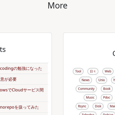
More
ts
のencodingの勉強になった
Tool
日々
Web
で注意が必要
News
Unix
Community
Book
kflowsでCloudサービス間
Music
Pdoc
Rsync
Disk
Mai
norepoを扱ってみた
Zebedee
Debian