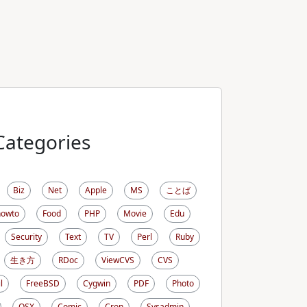
Categories
Biz
Net
Apple
MS
ことば
howto
Food
PHP
Movie
Edu
Security
Text
TV
Perl
Ruby
生き方
RDoc
ViewCVS
CVS
l
FreeBSD
Cygwin
PDF
Photo
OSX
Comic
Cron
Sysadmin