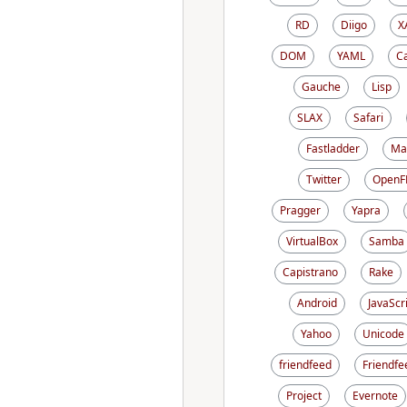
RD
Diigo
X
DOM
YAML
C
Gauche
Lisp
SLAX
Safari
Fastladder
Ma
Twitter
OpenF
Pragger
Yapra
VirtualBox
Samba
Capistrano
Rake
Android
JavaScr
Yahoo
Unicode
friendfeed
Friendfe
Project
Evernote