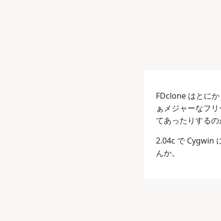
FDclone はとに
ぁメジャーなフリー 
てあったりするの
2.04c で Cygw
んか。