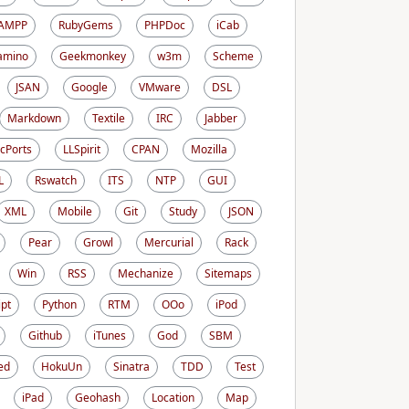
AMPP
RubyGems
PHPDoc
iCab
amino
Geekmonkey
w3m
Scheme
JSAN
Google
VMware
DSL
Markdown
Textile
IRC
Jabber
cPorts
LLSpirit
CPAN
Mozilla
L
Rswatch
ITS
NTP
GUI
XML
Mobile
Git
Study
JSON
Pear
Growl
Mercurial
Rack
Win
RSS
Mechanize
Sitemaps
ipt
Python
RTM
OOo
iPod
Github
iTunes
God
SBM
ed
HokuUn
Sinatra
TDD
Test
iPad
Geohash
Location
Map