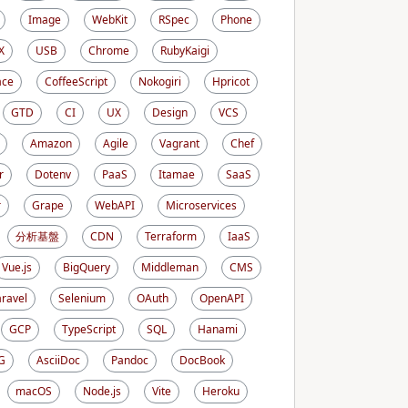
Image
WebKit
RSpec
Phone
X
USB
Chrome
RubyKaigi
ace
CoffeeScript
Nokogiri
Hpricot
GTD
CI
UX
Design
VCS
Amazon
Agile
Vagrant
Chef
r
Dotenv
PaaS
Itamae
SaaS
r
Grape
WebAPI
Microservices
分析基盤
CDN
Terraform
IaaS
Vue.js
BigQuery
Middleman
CMS
aravel
Selenium
OAuth
OpenAPI
GCP
TypeScript
SQL
Hanami
G
AsciiDoc
Pandoc
DocBook
macOS
Node.js
Vite
Heroku