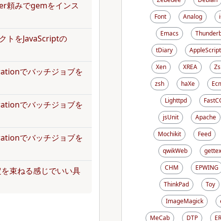
dler頼みでgemをインス
Font
Analog
Emacs
Thunderb
トをJavaScriptの
tDiary
AppleScript
Xen
XREA
Zs
operationでバッチジョブを
zsh
haXe
Ecm
Lighttpd
FastC
operationでバッチジョブを
jsUnit
Apache
Mochikit
Feed
operationでバッチジョブを
qwikWeb
gettex
CHM
EPWING
定を束ねる感じでいい具
ThinkPad
Toy
ImageMagick
MeCab
DTP
E