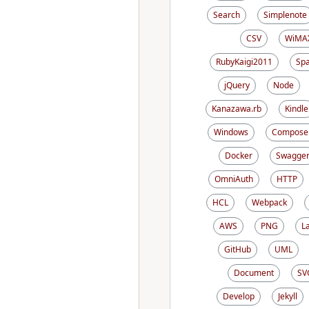
Search
Simplenote
CSV
WiMA
RubyKaigi2011
Sp
jQuery
Node
Kanazawa.rb
Kindle
Windows
Compose
Docker
Swagge
OmniAuth
HTTP
HCL
Webpack
AWS
PNG
L
GitHub
UML
Document
SV
Develop
Jekyll