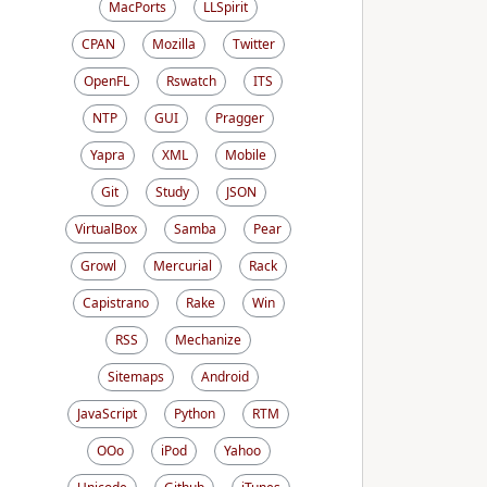
MacPorts
LLSpirit
CPAN
Mozilla
Twitter
OpenFL
Rswatch
ITS
NTP
GUI
Pragger
Yapra
XML
Mobile
Git
Study
JSON
VirtualBox
Samba
Pear
Growl
Mercurial
Rack
Capistrano
Rake
Win
RSS
Mechanize
Sitemaps
Android
JavaScript
Python
RTM
OOo
iPod
Yahoo