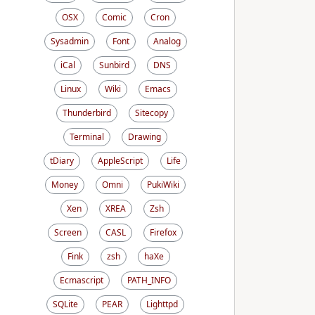
OSX
Comic
Cron
Sysadmin
Font
Analog
iCal
Sunbird
DNS
Linux
Wiki
Emacs
Thunderbird
Sitecopy
Terminal
Drawing
tDiary
AppleScript
Life
Money
Omni
PukiWiki
Xen
XREA
Zsh
Screen
CASL
Firefox
Fink
zsh
haXe
Ecmascript
PATH_INFO
SQLite
PEAR
Lighttpd