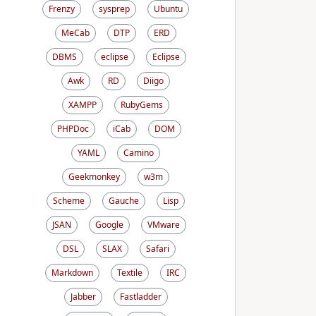
Frenzy
sysprep
Ubuntu
MeCab
DTP
ERD
DBMS
eclipse
Eclipse
Awk
RD
Diigo
XAMPP
RubyGems
PHPDoc
iCab
DOM
YAML
Camino
Geekmonkey
w3m
Scheme
Gauche
Lisp
JSAN
Google
VMware
DSL
SLAX
Safari
Markdown
Textile
IRC
Jabber
Fastladder