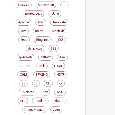
FastCGI
Subversion
au
prototype.js
jsUnit
Apache
Trac
Template
Java
Rhino
Mochikit
Feed
Bloglines
CSS
del.icio.us
SBS
qwikWeb
gettext
Ajax
JSDoc
Rails
HTML
CHM
EPWING
NDTP
EB
IE
CLI
ck
ThinkPad
Toy
WSH
RFC
readline
rlwrap
ImageMagick
epeg