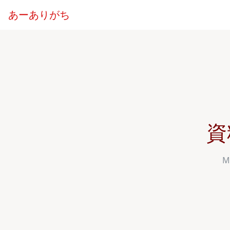
あーありがち
資
M