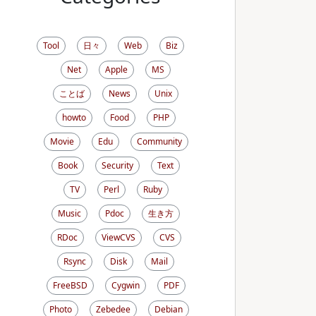
Tool
日々
Web
Biz
Net
Apple
MS
ことば
News
Unix
howto
Food
PHP
Movie
Edu
Community
Book
Security
Text
TV
Perl
Ruby
Music
Pdoc
生き方
RDoc
ViewCVS
CVS
Rsync
Disk
Mail
FreeBSD
Cygwin
PDF
Photo
Zebedee
Debian