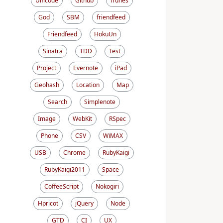
Unicode
Github
iTunes
God
SBM
friendfeed
Friendfeed
HokuUn
Sinatra
TDD
Test
Project
Evernote
iPad
Geohash
Location
Map
Search
Simplenote
Image
WebKit
RSpec
Phone
CSV
WiMAX
USB
Chrome
RubyKaigi
RubyKaigi2011
Space
CoffeeScript
Nokogiri
Hpricot
jQuery
Node
GTD
CI
UX