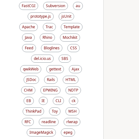
FastCGI
Subversion
au
prototype.js
jsUnit
Apache
Trac
Template
Java
Rhino
Mochikit
Feed
Bloglines
CSS
del.icio.us
SBS
qwikWeb
gettext
Ajax
JSDoc
Rails
HTML
CHM
EPWING
NDTP
EB
IE
CLI
ck
ThinkPad
Toy
WSH
RFC
readline
rlwrap
ImageMagick
epeg