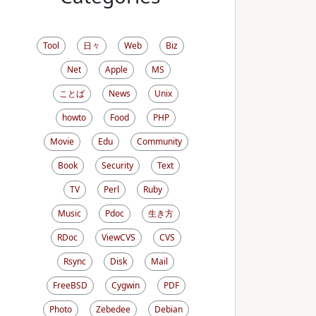
Tool
日々
Web
Biz
Net
Apple
MS
ことば
News
Unix
howto
Food
PHP
Movie
Edu
Community
Book
Security
Text
TV
Perl
Ruby
Music
Pdoc
生き方
RDoc
ViewCVS
CVS
Rsync
Disk
Mail
FreeBSD
Cygwin
PDF
Photo
Zebedee
Debian