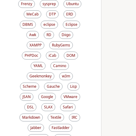
Frenzy
sysprep
Ubuntu
MeCab
DTP
ERD
DBMS
eclipse
Eclipse
Awk
RD
Diigo
XAMPP
RubyGems
PHPDoc
iCab
DOM
YAML
Camino
Geekmonkey
w3m
Scheme
Gauche
Lisp
JSAN
Google
VMware
DSL
SLAX
Safari
Markdown
Textile
IRC
Jabber
Fastladder