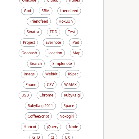
Unicode
Github
iTunes
God
SBM
friendfeed
Friendfeed
HokuUn
Sinatra
TDD
Test
Project
Evernote
iPad
Geohash
Location
Map
Search
Simplenote
Image
WebKit
RSpec
Phone
CSV
WiMAX
USB
Chrome
RubyKaigi
RubyKaigi2011
Space
CoffeeScript
Nokogiri
Hpricot
jQuery
Node
GTD
CI
UX