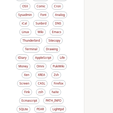
OSX
Comic
Cron
Sysadmin
Font
Analog
iCal
Sunbird
DNS
Linux
Wiki
Emacs
Thunderbird
Sitecopy
Terminal
Drawing
tDiary
AppleScript
Life
Money
Omni
PukiWiki
Xen
XREA
Zsh
Screen
CASL
Firefox
Fink
zsh
haXe
Ecmascript
PATH_INFO
SQLite
PEAR
Lighttpd