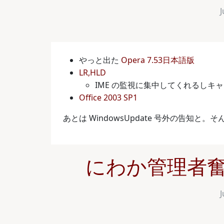
J
やっと出た
Opera 7.53日本語版
LR,HLD
IME の監視に集中してくれるし
Office 2003 SP1
あとは WindowsUpdate 号外の告知と。
にわか管理者奮闘
J