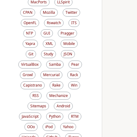
MacPorts
LLSpirit
CPAN
Mozilla
Twitter
OpenFL
Rswatch
ITS
NTP
GUI
Pragger
Yapra
XML
Mobile
Git
Study
JSON
VirtualBox
Samba
Pear
Growl
Mercurial
Rack
Capistrano
Rake
Win
RSS
Mechanize
Sitemaps
Android
JavaScript
Python
RTM
OOo
iPod
Yahoo