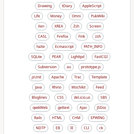
Drawing
tDiary
AppleScript
Life
Money
Omni
PukiWiki
Xen
XREA
Zsh
Screen
CASL
Firefox
Fink
zsh
haXe
Ecmascript
PATH_INFO
SQLite
PEAR
Lighttpd
FastCGI
Subversion
au
prototype.js
jsUnit
Apache
Trac
Template
Java
Rhino
Mochikit
Feed
Bloglines
CSS
del.icio.us
SBS
qwikWeb
gettext
Ajax
JSDoc
Rails
HTML
CHM
EPWING
NDTP
EB
IE
CLI
ck