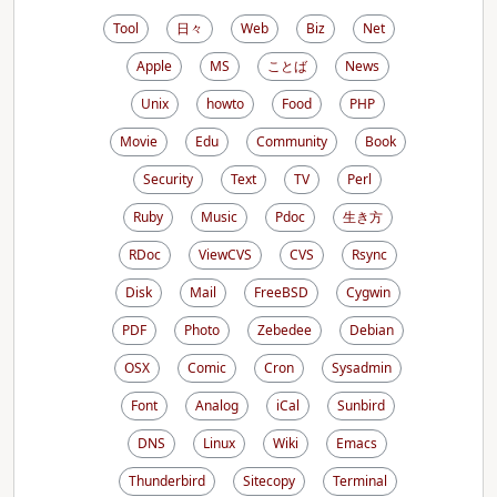
Tool
日々
Web
Biz
Net
Apple
MS
ことば
News
Unix
howto
Food
PHP
Movie
Edu
Community
Book
Security
Text
TV
Perl
Ruby
Music
Pdoc
生き方
RDoc
ViewCVS
CVS
Rsync
Disk
Mail
FreeBSD
Cygwin
PDF
Photo
Zebedee
Debian
OSX
Comic
Cron
Sysadmin
Font
Analog
iCal
Sunbird
DNS
Linux
Wiki
Emacs
Thunderbird
Sitecopy
Terminal