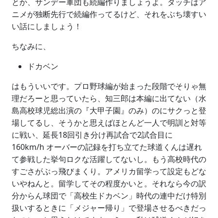
とか、サンデー軍団も続編作りましょうよ。タッチはア
ニメが独断先行で続編作ってるけど、それをぶち壊すい
い話にしましょう！
ちなみに、
ドカベン
はもういいです。プロ野球編が始まった段階でそりゃ無
理だろーと思っていたら、知三郎は本編に出てない（水
島高校球児総出演の『大甲子園』のみ）のにサクっと登
場してるし、そうかと思えばほとんど一人で明訓と対等
に戦い、延長18回引き分け再試合で2試合目に
160km/h オーバーの記録を打ち立てた球道くんは遅れ
て参戦した挙句ロクな活躍してないし。もう高校時代の
すごさがぶっ飛びまくり。アメリカ留学って設定もどな
いやねんと。留学してその程度かいと。それなら今の訳
分からん球団で「高校生ドカベン」時代の連中だけ特別
扱いするときに「メジャー帰り」で登場させるべきだっ