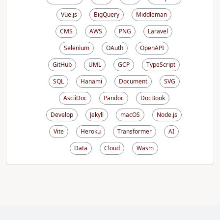
Vue.js
BigQuery
Middleman
CMS
AWS
PNG
Laravel
Selenium
OAuth
OpenAPI
GitHub
UML
GCP
TypeScript
SQL
Hanami
Document
SVG
AsciiDoc
Pandoc
DocBook
Develop
Jekyll
macOS
Node.js
Vite
Heroku
Transformer
AI
Data
Cloud
Wasm