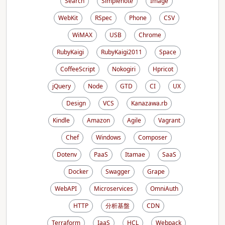
Search
Simplenote
Image
WebKit
RSpec
Phone
CSV
WiMAX
USB
Chrome
RubyKaigi
RubyKaigi2011
Space
CoffeeScript
Nokogiri
Hpricot
jQuery
Node
GTD
CI
UX
Design
VCS
Kanazawa.rb
Kindle
Amazon
Agile
Vagrant
Chef
Windows
Composer
Dotenv
PaaS
Itamae
SaaS
Docker
Swagger
Grape
WebAPI
Microservices
OmniAuth
HTTP
分析基盤
CDN
Terraform
IaaS
HCL
Webpack