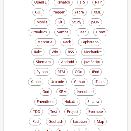
OpenFL
Rswatch
ITS
NTP
GUI
Pragger
Yapra
XML
Mobile
Git
Study
JSON
VirtualBox
Samba
Pear
Growl
Mercurial
Rack
Capistrano
Rake
Win
RSS
Mechanize
Sitemaps
Android
JavaScript
Python
RTM
OOo
iPod
Yahoo
Unicode
Github
iTunes
God
SBM
friendfeed
Friendfeed
HokuUn
Sinatra
TDD
Test
Project
Evernote
iPad
Geohash
Location
Map