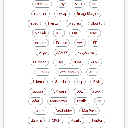
ThinkPad
Toy
WSH
RFC
readline
rlwrap
ImageMagick
epeg
Frenzy
sysprep
Ubuntu
MeCab
DTP
ERD
DBMS
eclipse
Eclipse
Awk
RD
Diigo
XAMPP
RubyGems
PHPDoc
iCab
DOM
YAML
Camino
Geekmonkey
w3m
Scheme
Gauche
Lisp
JSAN
Google
VMware
DSL
SLAX
Safari
Markdown
Textile
IRC
Jabber
Fastladder
MacPorts
LLSpirit
CPAN
Mozilla
Twitter