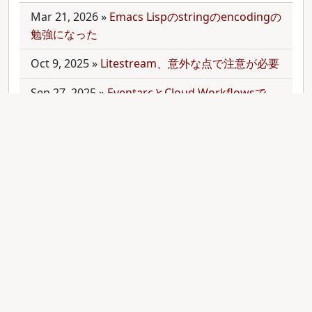
Mar 21, 2026
»
Emacs Lispのstringのencodingの
勉強になった
Oct 9, 2025
»
Litestream、意外な点で注意が必要
Sep 27, 2025
»
EventarcとCloud Workflowsで
Cloudサービス間を少しずつ連携させる
Sep 21, 2025
»
moonを使って多言語monorepo
を扱ってみた
Sep 9, 2025
»
公開のmonorepoでbundler頼みで
gemをインストールする
Aug 28, 2025
»
RubyのMethodオブジェクトを
JavaScriptのfunctionと比較する
Aug 27, 2025
»
ActiveRecordとdry-operationで
バッチジョブをお手軽に管理してみる(3)