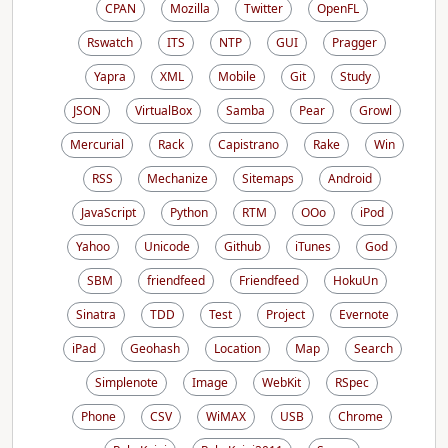
CPAN
Mozilla
Twitter
OpenFL
Rswatch
ITS
NTP
GUI
Pragger
Yapra
XML
Mobile
Git
Study
JSON
VirtualBox
Samba
Pear
Growl
Mercurial
Rack
Capistrano
Rake
Win
RSS
Mechanize
Sitemaps
Android
JavaScript
Python
RTM
OOo
iPod
Yahoo
Unicode
Github
iTunes
God
SBM
friendfeed
Friendfeed
HokuUn
Sinatra
TDD
Test
Project
Evernote
iPad
Geohash
Location
Map
Search
Simplenote
Image
WebKit
RSpec
Phone
CSV
WiMAX
USB
Chrome