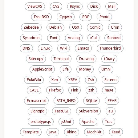
ViewCVS
CVS
Rsync
Disk
Mail
FreeBSD
Cygwin
PDF
Photo
Zebedee
Debian
OSX
Comic
Cron
Sysadmin
Font
Analog
iCal
Sunbird
DNS
Linux
Wiki
Emacs
Thunderbird
Sitecopy
Terminal
Drawing
tDiary
AppleScript
Life
Money
Omni
PukiWiki
Xen
XREA
Zsh
Screen
CASL
Firefox
Fink
zsh
haXe
Ecmascript
PATH_INFO
SQLite
PEAR
Lighttpd
FastCGI
Subversion
au
prototype.js
jsUnit
Apache
Trac
Template
Java
Rhino
Mochikit
Feed