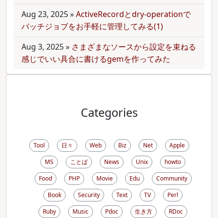
Aug 23, 2025
»
ActiveRecordとdry-operationで
バッチジョブをお手軽に管理してみる(1)
Aug 3, 2025
»
さまざまなソースから設定を束ねる
感じでいい具合に書けるgemを作ってみた
Categories
Tool
日々
Web
Biz
Net
Apple
MS
ことば
News
Unix
howto
Food
PHP
Movie
Edu
Community
Book
Security
Text
TV
Perl
Ruby
Music
Pdoc
生き方
RDoc