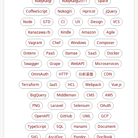
RubyKaigi
RubyKaigi2011
Space
CoffeeScript
Nokogiri
Hpricot
jQuery
Node
GTD
CI
UX
Design
VCS
Kanazawa.rb
Kindle
Amazon
Agile
Vagrant
Chef
Windows
Composer
Dotenv
PaaS
Itamae
SaaS
Docker
Swagger
Grape
WebAPI
Microservices
OmniAuth
HTTP
分析基盤
CDN
Terraform
IaaS
HCL
Webpack
Vue.js
BigQuery
Middleman
CMS
AWS
PNG
Laravel
Selenium
OAuth
OpenAPI
GitHub
UML
GCP
TypeScript
SQL
Hanami
Document
SVG
AsciiDoc
Pandoc
DocBook