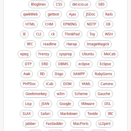
Bloglines
CSS
del.icio.us
SBS
qwikWeb
gettext
Ajax
JSDoc
Rails
HTML
CHM
EPWING
NDTP
EB
IE
CLI
ck
ThinkPad
Toy
WSH
RFC
readline
rlwrap
ImageMagick
epeg
Frenzy
sysprep
Ubuntu
MeCab
DTP
ERD
DBMS
eclipse
Eclipse
Awk
RD
Diigo
XAMPP
RubyGems
PHPDoc
iCab
DOM
YAML
Camino
Geekmonkey
w3m
Scheme
Gauche
Lisp
JSAN
Google
VMware
DSL
SLAX
Safari
Markdown
Textile
IRC
Jabber
Fastladder
MacPorts
LLSpirit