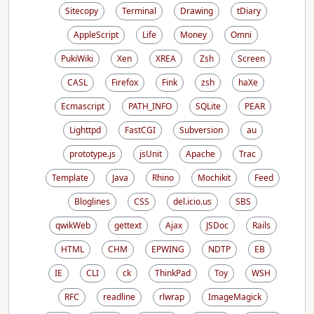
Sitecopy
Terminal
Drawing
tDiary
AppleScript
Life
Money
Omni
PukiWiki
Xen
XREA
Zsh
Screen
CASL
Firefox
Fink
zsh
haXe
Ecmascript
PATH_INFO
SQLite
PEAR
Lighttpd
FastCGI
Subversion
au
prototype.js
jsUnit
Apache
Trac
Template
Java
Rhino
Mochikit
Feed
Bloglines
CSS
del.icio.us
SBS
qwikWeb
gettext
Ajax
JSDoc
Rails
HTML
CHM
EPWING
NDTP
EB
IE
CLI
ck
ThinkPad
Toy
WSH
RFC
readline
rlwrap
ImageMagick