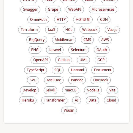
Swagger
Grape
WebAPI
Microservices
OmniAuth
HTTP
分析基盤
CDN
Terraform
IaaS
HCL
Webpack
Vue.js
BigQuery
Middleman
CMS
AWS
PNG
Laravel
Selenium
OAuth
OpenAPI
GitHub
UML
GCP
TypeScript
SQL
Hanami
Document
SVG
AsciiDoc
Pandoc
DocBook
Develop
Jekyll
macOS
Node.js
Vite
Heroku
Transformer
AI
Data
Cloud
Wasm