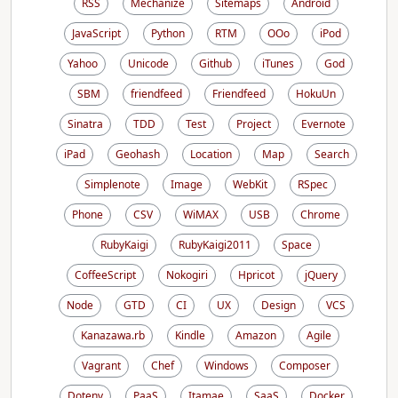
RSS
Mechanize
Sitemaps
Android
JavaScript
Python
RTM
OOo
iPod
Yahoo
Unicode
Github
iTunes
God
SBM
friendfeed
Friendfeed
HokuUn
Sinatra
TDD
Test
Project
Evernote
iPad
Geohash
Location
Map
Search
Simplenote
Image
WebKit
RSpec
Phone
CSV
WiMAX
USB
Chrome
RubyKaigi
RubyKaigi2011
Space
CoffeeScript
Nokogiri
Hpricot
jQuery
Node
GTD
CI
UX
Design
VCS
Kanazawa.rb
Kindle
Amazon
Agile
Vagrant
Chef
Windows
Composer
Dotenv
PaaS
Itamae
SaaS
Docker