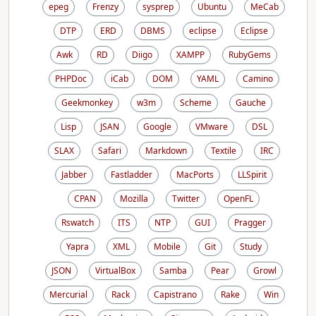
epeg
Frenzy
sysprep
Ubuntu
MeCab
DTP
ERD
DBMS
eclipse
Eclipse
Awk
RD
Diigo
XAMPP
RubyGems
PHPDoc
iCab
DOM
YAML
Camino
Geekmonkey
w3m
Scheme
Gauche
Lisp
JSAN
Google
VMware
DSL
SLAX
Safari
Markdown
Textile
IRC
Jabber
Fastladder
MacPorts
LLSpirit
CPAN
Mozilla
Twitter
OpenFL
Rswatch
ITS
NTP
GUI
Pragger
Yapra
XML
Mobile
Git
Study
JSON
VirtualBox
Samba
Pear
Growl
Mercurial
Rack
Capistrano
Rake
Win