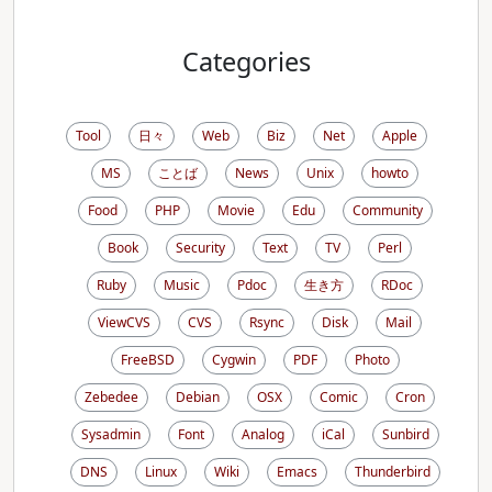
Categories
Tool
日々
Web
Biz
Net
Apple
MS
ことば
News
Unix
howto
Food
PHP
Movie
Edu
Community
Book
Security
Text
TV
Perl
Ruby
Music
Pdoc
生き方
RDoc
ViewCVS
CVS
Rsync
Disk
Mail
FreeBSD
Cygwin
PDF
Photo
Zebedee
Debian
OSX
Comic
Cron
Sysadmin
Font
Analog
iCal
Sunbird
DNS
Linux
Wiki
Emacs
Thunderbird