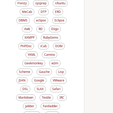
Frenzy
sysprep
Ubuntu
MeCab
DTP
ERD
DBMS
eclipse
Eclipse
Awk
RD
Diigo
XAMPP
RubyGems
PHPDoc
iCab
DOM
YAML
Camino
Geekmonkey
w3m
Scheme
Gauche
Lisp
JSAN
Google
VMware
DSL
SLAX
Safari
Markdown
Textile
IRC
Jabber
Fastladder