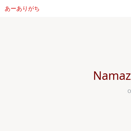
あーありがち
Nama
O