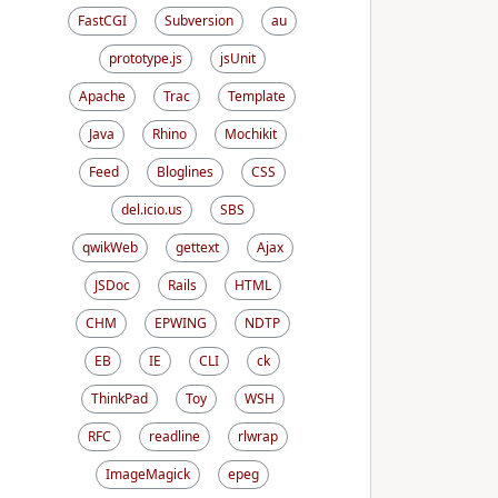
FastCGI
Subversion
au
prototype.js
jsUnit
Apache
Trac
Template
Java
Rhino
Mochikit
Feed
Bloglines
CSS
del.icio.us
SBS
qwikWeb
gettext
Ajax
JSDoc
Rails
HTML
CHM
EPWING
NDTP
EB
IE
CLI
ck
ThinkPad
Toy
WSH
RFC
readline
rlwrap
ImageMagick
epeg