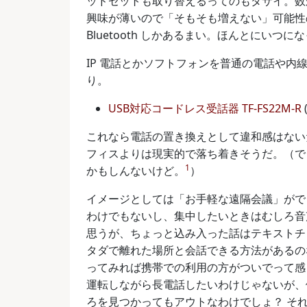
ッドセットも取り替えるってのもダサイ。数
興味が薄いので「そもそも増えない」可能性
Bluetooth しかあるまい。ほんとにいつにな
IP 電話とかソフトフォンを普通の電話や
り。
USB対応コードレス受話器 TF-FS22M-R
これなら電話の置き換えとして違和感はない
フィスよりは現実的で落ち着きそうだ。（で
1
かもしんないけど。
）
イメージとしては「お手軽な遠隔会議」がで
わけでもないし、集中したいときはむしろ音
思うが、ちょっと込み入った話はテキストチ
タダで離れた場所と会話できる方法があるの
ってみれば携帯での利用の方がついでって感
運転しながら長電話したいわけじゃないが、
ろを見つかってもアウトなわけでしょ？ そ