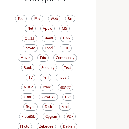
Tool
日々
Web
Biz
Net
Apple
MS
ことば
News
Unix
howto
Food
PHP
Movie
Edu
Community
Book
Security
Text
TV
Perl
Ruby
Music
Pdoc
生き方
RDoc
ViewCVS
CVS
Rsync
Disk
Mail
FreeBSD
Cygwin
PDF
Photo
Zebedee
Debian