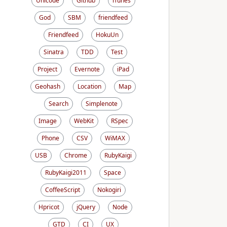
Unicode
Github
iTunes
God
SBM
friendfeed
Friendfeed
HokuUn
Sinatra
TDD
Test
Project
Evernote
iPad
Geohash
Location
Map
Search
Simplenote
Image
WebKit
RSpec
Phone
CSV
WiMAX
USB
Chrome
RubyKaigi
RubyKaigi2011
Space
CoffeeScript
Nokogiri
Hpricot
jQuery
Node
GTD
CI
UX