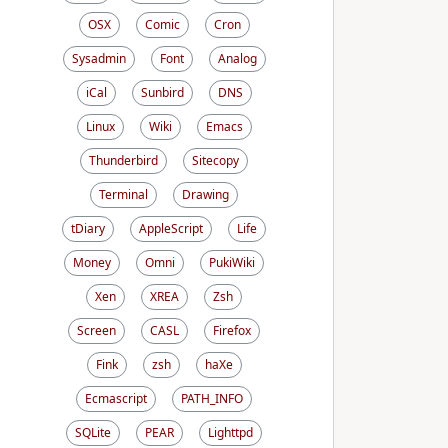
OSX
Comic
Cron
Sysadmin
Font
Analog
iCal
Sunbird
DNS
Linux
Wiki
Emacs
Thunderbird
Sitecopy
Terminal
Drawing
tDiary
AppleScript
Life
Money
Omni
PukiWiki
Xen
XREA
Zsh
Screen
CASL
Firefox
Fink
zsh
haXe
Ecmascript
PATH_INFO
SQLite
PEAR
Lighttpd