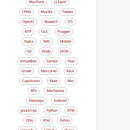
MacPorts
LLSpirit
CPAN
Mozilla
Twitter
OpenFL
Rswatch
ITS
NTP
GUI
Pragger
Yapra
XML
Mobile
Git
Study
JSON
VirtualBox
Samba
Pear
Growl
Mercurial
Rack
Capistrano
Rake
Win
RSS
Mechanize
Sitemaps
Android
JavaScript
Python
RTM
OOo
iPod
Yahoo