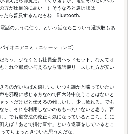
が増えたら邪魔だ。（くり返すが、電話そのものへの
の方が圧倒的に高い。）そうなると選択肢は
ったら普及するんだろね、Bluetooth.
内線電話のように使う、という話ならこういう選択肢もあ
(パイオニアコミュニケーションズ)
だろう。少なくとも社員全員ヘッドセット、なんてオ
もこれ全部買い与えるなら電話機リースした方が安い
きるのがいちばん嬉しい。いつも誰かと喋っていたい
声を邪魔に感じる方なので四六時中使うことはないと
ャットだけだと伝えるの難しいし、少し疲れる。でも
なら、それを利用しないのももったいないと思う。言
じ。でも道交法の改正も気になっているところ。別に
例えば「あとで掛け直す」という返事をしているとこ
れってちょっときついと思うんだな。