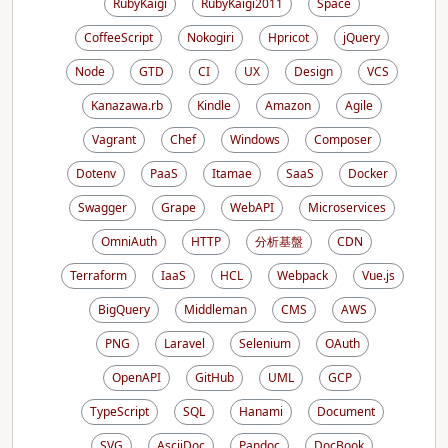
RubyKaigi
RubyKaigi2011
Space
CoffeeScript
Nokogiri
Hpricot
jQuery
Node
GTD
CI
UX
Design
VCS
Kanazawa.rb
Kindle
Amazon
Agile
Vagrant
Chef
Windows
Composer
Dotenv
PaaS
Itamae
SaaS
Docker
Swagger
Grape
WebAPI
Microservices
OmniAuth
HTTP
分析基盤
CDN
Terraform
IaaS
HCL
Webpack
Vue.js
BigQuery
Middleman
CMS
AWS
PNG
Laravel
Selenium
OAuth
OpenAPI
GitHub
UML
GCP
TypeScript
SQL
Hanami
Document
SVG
AsciiDoc
Pandoc
DocBook