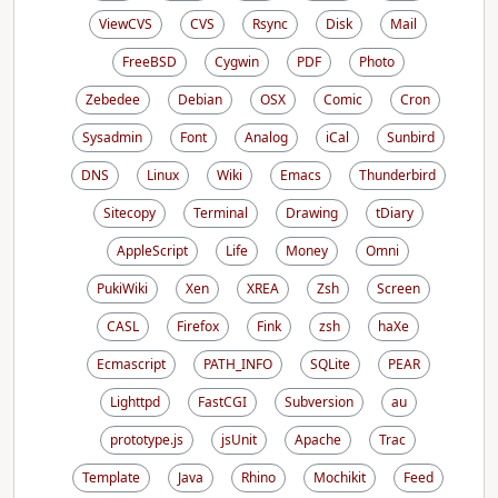
ViewCVS
CVS
Rsync
Disk
Mail
FreeBSD
Cygwin
PDF
Photo
Zebedee
Debian
OSX
Comic
Cron
Sysadmin
Font
Analog
iCal
Sunbird
DNS
Linux
Wiki
Emacs
Thunderbird
Sitecopy
Terminal
Drawing
tDiary
AppleScript
Life
Money
Omni
PukiWiki
Xen
XREA
Zsh
Screen
CASL
Firefox
Fink
zsh
haXe
Ecmascript
PATH_INFO
SQLite
PEAR
Lighttpd
FastCGI
Subversion
au
prototype.js
jsUnit
Apache
Trac
Template
Java
Rhino
Mochikit
Feed