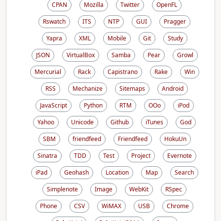
CPAN
Mozilla
Twitter
OpenFL
Rswatch
ITS
NTP
GUI
Pragger
Yapra
XML
Mobile
Git
Study
JSON
VirtualBox
Samba
Pear
Growl
Mercurial
Rack
Capistrano
Rake
Win
RSS
Mechanize
Sitemaps
Android
JavaScript
Python
RTM
OOo
iPod
Yahoo
Unicode
Github
iTunes
God
SBM
friendfeed
Friendfeed
HokuUn
Sinatra
TDD
Test
Project
Evernote
iPad
Geohash
Location
Map
Search
Simplenote
Image
WebKit
RSpec
Phone
CSV
WiMAX
USB
Chrome