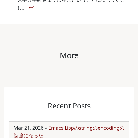
し。
↩
More
Recent Posts
Mar 21, 2026
»
Emacs Lispのstringのencodingの
勉強になった