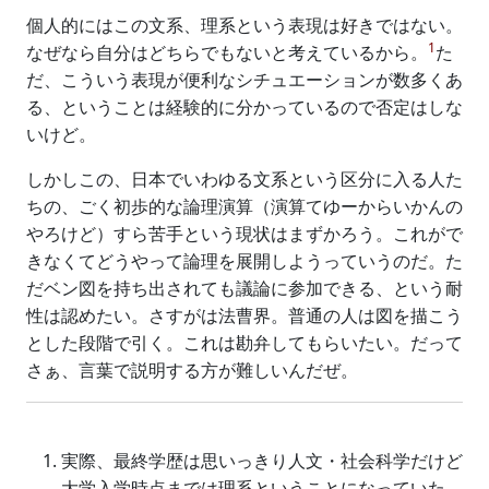
個人的にはこの文系、理系という表現は好きではない。
1
なぜなら自分はどちらでもないと考えているから。
た
だ、こういう表現が便利なシチュエーションが数多くあ
る、ということは経験的に分かっているので否定はしな
いけど。
しかしこの、日本でいわゆる文系という区分に入る人た
ちの、ごく初歩的な論理演算（演算てゆーからいかんの
やろけど）すら苦手という現状はまずかろう。これがで
きなくてどうやって論理を展開しようっていうのだ。た
だベン図を持ち出されても議論に参加できる、という耐
性は認めたい。さすがは法曹界。普通の人は図を描こう
とした段階で引く。これは勘弁してもらいたい。だって
さぁ、言葉で説明する方が難しいんだぜ。
実際、最終学歴は思いっきり人文・社会科学だけど
大学入学時点までは理系ということになっていた