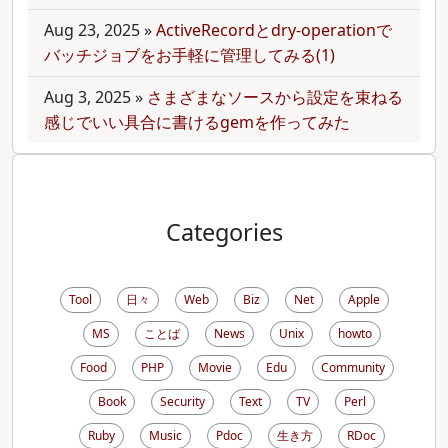
Aug 23, 2025
»
ActiveRecordとdry-operationで
バッチジョブをお手軽に管理してみる(1)
Aug 3, 2025
»
さまざまなソースから設定を束ねる
感じでいい具合に書けるgemを作ってみた
Categories
Tool
日々
Web
Biz
Net
Apple
MS
ことば
News
Unix
howto
Food
PHP
Movie
Edu
Community
Book
Security
Text
TV
Perl
Ruby
Music
Pdoc
生き方
RDoc