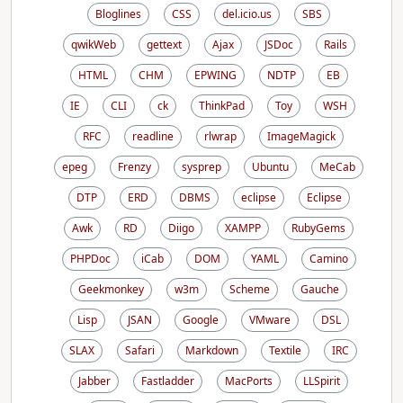
Bloglines
CSS
del.icio.us
SBS
qwikWeb
gettext
Ajax
JSDoc
Rails
HTML
CHM
EPWING
NDTP
EB
IE
CLI
ck
ThinkPad
Toy
WSH
RFC
readline
rlwrap
ImageMagick
epeg
Frenzy
sysprep
Ubuntu
MeCab
DTP
ERD
DBMS
eclipse
Eclipse
Awk
RD
Diigo
XAMPP
RubyGems
PHPDoc
iCab
DOM
YAML
Camino
Geekmonkey
w3m
Scheme
Gauche
Lisp
JSAN
Google
VMware
DSL
SLAX
Safari
Markdown
Textile
IRC
Jabber
Fastladder
MacPorts
LLSpirit