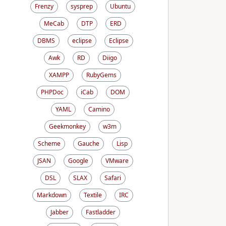
Frenzy
sysprep
Ubuntu
MeCab
DTP
ERD
DBMS
eclipse
Eclipse
Awk
RD
Diigo
XAMPP
RubyGems
PHPDoc
iCab
DOM
YAML
Camino
Geekmonkey
w3m
Scheme
Gauche
Lisp
JSAN
Google
VMware
DSL
SLAX
Safari
Markdown
Textile
IRC
Jabber
Fastladder