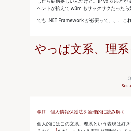
したら結構嬉しいんだけど。IP v6 対応とか a
ベントが拾えて w3m もサックサクだった
でも .NET Framework が必要って、、、こ
やっぱ文系、理系
O
Secu
＠IT：個人情報保護法を論理的に読み解く
個人的にはこの文系、理系という表現は好き
1