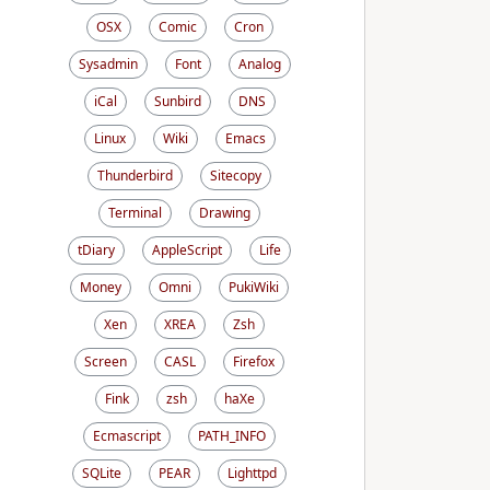
OSX
Comic
Cron
Sysadmin
Font
Analog
iCal
Sunbird
DNS
Linux
Wiki
Emacs
Thunderbird
Sitecopy
Terminal
Drawing
tDiary
AppleScript
Life
Money
Omni
PukiWiki
Xen
XREA
Zsh
Screen
CASL
Firefox
Fink
zsh
haXe
Ecmascript
PATH_INFO
SQLite
PEAR
Lighttpd