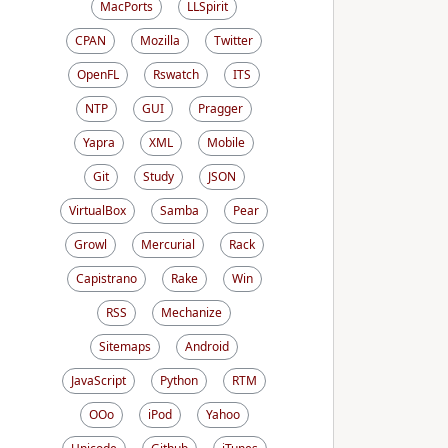
MacPorts
LLSpirit
CPAN
Mozilla
Twitter
OpenFL
Rswatch
ITS
NTP
GUI
Pragger
Yapra
XML
Mobile
Git
Study
JSON
VirtualBox
Samba
Pear
Growl
Mercurial
Rack
Capistrano
Rake
Win
RSS
Mechanize
Sitemaps
Android
JavaScript
Python
RTM
OOo
iPod
Yahoo