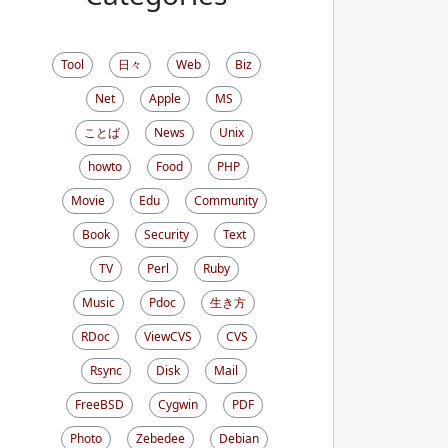
Tool
日々
Web
Biz
Net
Apple
MS
ことば
News
Unix
howto
Food
PHP
Movie
Edu
Community
Book
Security
Text
TV
Perl
Ruby
Music
Pdoc
生き方
RDoc
ViewCVS
CVS
Rsync
Disk
Mail
FreeBSD
Cygwin
PDF
Photo
Zebedee
Debian