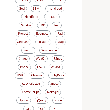
Unicode
Github
iTunes
God
SBM
friendfeed
Friendfeed
HokuUn
Sinatra
TDD
Test
Project
Evernote
iPad
Geohash
Location
Map
Search
Simplenote
Image
WebKit
RSpec
Phone
CSV
WiMAX
USB
Chrome
RubyKaigi
RubyKaigi2011
Space
CoffeeScript
Nokogiri
Hpricot
jQuery
Node
GTD
CI
UX