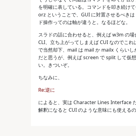
を明確に表している。コマンドを叩き続けて
orz ということで、GUI に対置させるべきは
ド操作ってのは軸が違うと。なるほどな。
スラドの話に合わせると、例えば w3m の場合、w3
CLI、立ち上がってしまえば CUI なのでこれ
で当然却下、mail は mail か mailx 
だと思うが、例えば screen で split
い。きついぞ。
ちなみに、
Re:逆に
によると、実は Character Lines In
解釈になると CUI のような意味にも使え