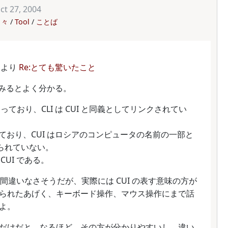
ct 27, 2004
日々
Tool
ことば
より
Re:とても驚いたこと
見てみるとよく分かる。
っており、CLI は CUI と同義としてリンクされてい
っており、CUI はロシアのコンピュータの名前の一部と
張られていない。
CUI である。
のは間違いなさそうだが、実際には CUI の表す意味の方が
られたあげく、キーボード操作、マウス操作にまで話
よ。
だけだと。なるほど、その方が分かりやすいし、違い