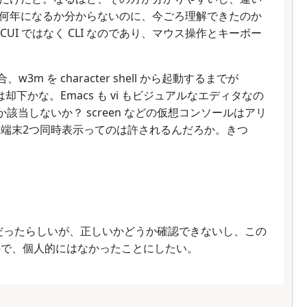
何年になるか分からないのに、今ごろ理解できたのか
 CUI ではなく CLI なのであり、マウス操作とキーボー
m を character shell から起動するまでが
は却下かな。Emacs も vi もビジュアルなエディタなの
くらいしか該当しないか？ screen などの仮想コンソールはアリ
 して仮想端末2つ同時表示ってのは許されるんだろか。きつ
terface だったらしいが、正しいかどうか確認できないし、この
るので、個人的にはなかったことにしたい。