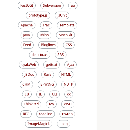
FastCGI
Subversion
au
prototype.js
jsUnit
Apache
Trac
Template
Java
Rhino
Mochikit
Feed
Bloglines
CSS
del.icio.us
SBS
qwikWeb
gettext
Ajax
JSDoc
Rails
HTML
CHM
EPWING
NDTP
EB
IE
CLI
ck
ThinkPad
Toy
WSH
RFC
readline
rlwrap
ImageMagick
epeg