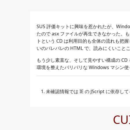
SUS 評価キットに興味を惹かれたが、Windows 
たので asx ファイルが再生できなかった。
トという CD は利用目的も全体の流れも把握
いのバレバレの HTML で、読みにくいこ
もう少し素直な、そして見やすい構成の CD
環境を整えたバリバリな Windows マシ
未確認情報では IE の JScript に依存
CUI