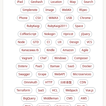
iPad
Geohash
Location
Map
Search
Simplenote
Image
WebKit
RSpec
Phone
CSV
WiMAX
USB
Chrome
RubyKaigi
RubyKaigi2011
Space
CoffeeScript
Nokogiri
Hpricot
jQuery
Node
GTD
CI
UX
Design
VCS
Kanazawa.rb
Kindle
Amazon
Agile
Vagrant
Chef
Windows
Composer
Dotenv
PaaS
Itamae
SaaS
Docker
Swagger
Grape
WebAPI
Microservices
OmniAuth
HTTP
分析基盤
CDN
Terraform
IaaS
HCL
Webpack
Vue.js
BigQuery
Middleman
CMS
AWS