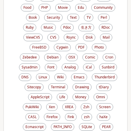
Food
PHP
Movie
Edu
Community
Book
Security
Text
TV
Perl
Ruby
Music
Pdoc
生き方
RDoc
ViewCVS
CVS
Rsync
Disk
Mail
FreeBSD
Cygwin
PDF
Photo
Zebedee
Debian
OSX
Comic
Cron
Sysadmin
Font
Analog
iCal
Sunbird
DNS
Linux
Wiki
Emacs
Thunderbird
Sitecopy
Terminal
Drawing
tDiary
AppleScript
Life
Money
Omni
PukiWiki
Xen
XREA
Zsh
Screen
CASL
Firefox
Fink
zsh
haXe
Ecmascript
PATH_INFO
SQLite
PEAR