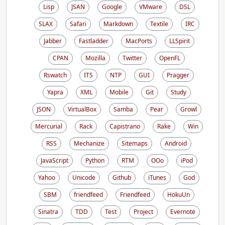
Lisp
JSAN
Google
VMware
DSL
SLAX
Safari
Markdown
Textile
IRC
Jabber
Fastladder
MacPorts
LLSpirit
CPAN
Mozilla
Twitter
OpenFL
Rswatch
ITS
NTP
GUI
Pragger
Yapra
XML
Mobile
Git
Study
JSON
VirtualBox
Samba
Pear
Growl
Mercurial
Rack
Capistrano
Rake
Win
RSS
Mechanize
Sitemaps
Android
JavaScript
Python
RTM
OOo
iPod
Yahoo
Unicode
Github
iTunes
God
SBM
friendfeed
Friendfeed
HokuUn
Sinatra
TDD
Test
Project
Evernote