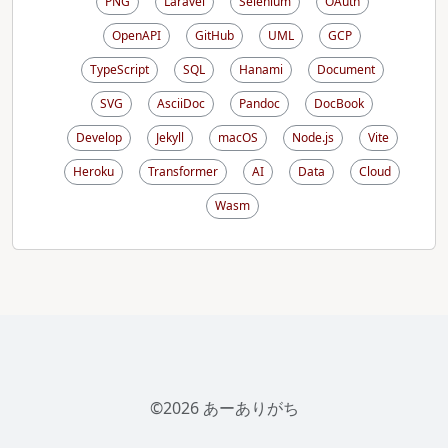
PNG
Laravel
Selenium
OAuth
OpenAPI
GitHub
UML
GCP
TypeScript
SQL
Hanami
Document
SVG
AsciiDoc
Pandoc
DocBook
Develop
Jekyll
macOS
Node.js
Vite
Heroku
Transformer
AI
Data
Cloud
Wasm
©2026 あーありがち