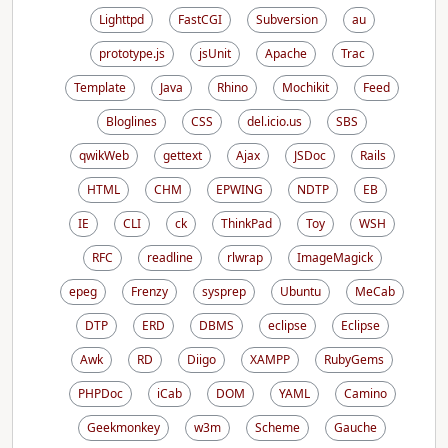
Lighttpd
FastCGI
Subversion
au
prototype.js
jsUnit
Apache
Trac
Template
Java
Rhino
Mochikit
Feed
Bloglines
CSS
del.icio.us
SBS
qwikWeb
gettext
Ajax
JSDoc
Rails
HTML
CHM
EPWING
NDTP
EB
IE
CLI
ck
ThinkPad
Toy
WSH
RFC
readline
rlwrap
ImageMagick
epeg
Frenzy
sysprep
Ubuntu
MeCab
DTP
ERD
DBMS
eclipse
Eclipse
Awk
RD
Diigo
XAMPP
RubyGems
PHPDoc
iCab
DOM
YAML
Camino
Geekmonkey
w3m
Scheme
Gauche