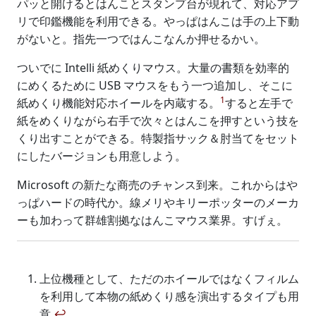
パッと開けるとはんことスタンプ台が現れて、対応アプ
リで印鑑機能を利用できる。やっぱはんこは手の上下動
がないと。指先一つではんこなんか押せるかい。
ついでに Intelli 紙めくりマウス。大量の書類を効率的
にめくるために USB マウスをもう一つ追加し、そこに
1
紙めくり機能対応ホイールを内蔵する。
すると左手で
紙をめくりながら右手で次々とはんこを押すという技を
くり出すことができる。特製指サック＆肘当てをセット
にしたバージョンも用意しよう。
Microsoft の新たな商売のチャンス到来。これからはや
っぱハードの時代か。線メリやキリーポッターのメーカ
ーも加わって群雄割拠なはんこマウス業界。すげぇ。
上位機種として、ただのホイールではなくフィルム
を利用して本物の紙めくり感を演出するタイプも用
意
↩