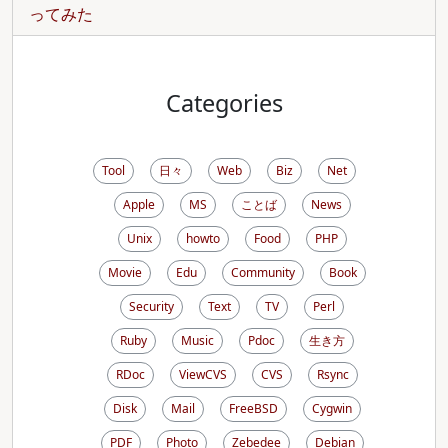
ってみた
Categories
Tool
日々
Web
Biz
Net
Apple
MS
ことば
News
Unix
howto
Food
PHP
Movie
Edu
Community
Book
Security
Text
TV
Perl
Ruby
Music
Pdoc
生き方
RDoc
ViewCVS
CVS
Rsync
Disk
Mail
FreeBSD
Cygwin
PDF
Photo
Zebedee
Debian