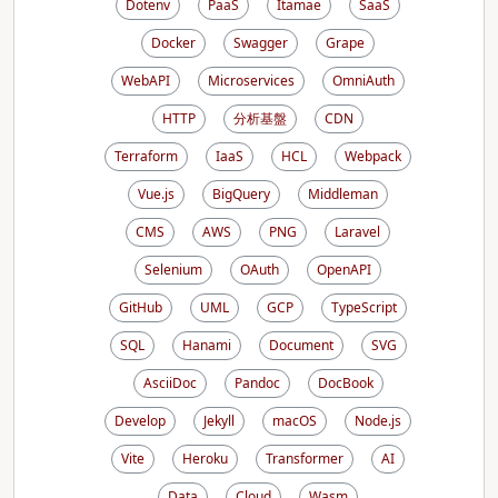
Dotenv
PaaS
Itamae
SaaS
Docker
Swagger
Grape
WebAPI
Microservices
OmniAuth
HTTP
分析基盤
CDN
Terraform
IaaS
HCL
Webpack
Vue.js
BigQuery
Middleman
CMS
AWS
PNG
Laravel
Selenium
OAuth
OpenAPI
GitHub
UML
GCP
TypeScript
SQL
Hanami
Document
SVG
AsciiDoc
Pandoc
DocBook
Develop
Jekyll
macOS
Node.js
Vite
Heroku
Transformer
AI
Data
Cloud
Wasm