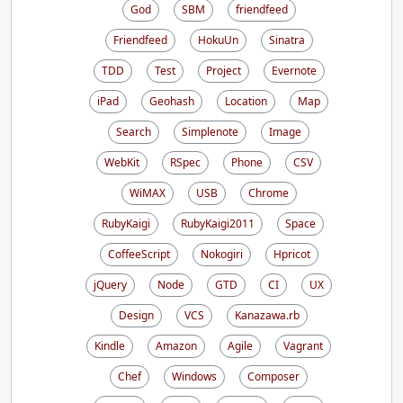
God
SBM
friendfeed
Friendfeed
HokuUn
Sinatra
TDD
Test
Project
Evernote
iPad
Geohash
Location
Map
Search
Simplenote
Image
WebKit
RSpec
Phone
CSV
WiMAX
USB
Chrome
RubyKaigi
RubyKaigi2011
Space
CoffeeScript
Nokogiri
Hpricot
jQuery
Node
GTD
CI
UX
Design
VCS
Kanazawa.rb
Kindle
Amazon
Agile
Vagrant
Chef
Windows
Composer