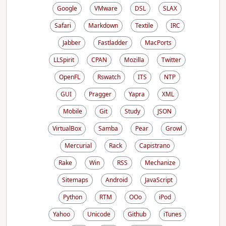
Google
VMware
DSL
SLAX
Safari
Markdown
Textile
IRC
Jabber
Fastladder
MacPorts
LLSpirit
CPAN
Mozilla
Twitter
OpenFL
Rswatch
ITS
NTP
GUI
Pragger
Yapra
XML
Mobile
Git
Study
JSON
VirtualBox
Samba
Pear
Growl
Mercurial
Rack
Capistrano
Rake
Win
RSS
Mechanize
Sitemaps
Android
JavaScript
Python
RTM
OOo
iPod
Yahoo
Unicode
Github
iTunes