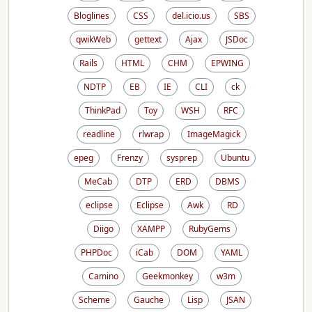
Bloglines
CSS
del.icio.us
SBS
qwikWeb
gettext
Ajax
JSDoc
Rails
HTML
CHM
EPWING
NDTP
EB
IE
CLI
ck
ThinkPad
Toy
WSH
RFC
readline
rlwrap
ImageMagick
epeg
Frenzy
sysprep
Ubuntu
MeCab
DTP
ERD
DBMS
eclipse
Eclipse
Awk
RD
Diigo
XAMPP
RubyGems
PHPDoc
iCab
DOM
YAML
Camino
Geekmonkey
w3m
Scheme
Gauche
Lisp
JSAN