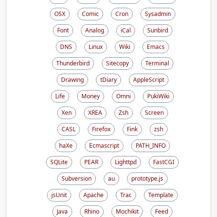
OSX
Comic
Cron
Sysadmin
Font
Analog
iCal
Sunbird
DNS
Linux
Wiki
Emacs
Thunderbird
Sitecopy
Terminal
Drawing
tDiary
AppleScript
Life
Money
Omni
PukiWiki
Xen
XREA
Zsh
Screen
CASL
Firefox
Fink
zsh
haXe
Ecmascript
PATH_INFO
SQLite
PEAR
Lighttpd
FastCGI
Subversion
au
prototype.js
jsUnit
Apache
Trac
Template
Java
Rhino
Mochikit
Feed