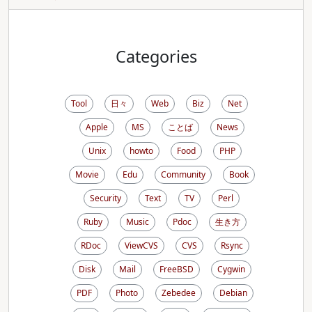
Categories
Tool
日々
Web
Biz
Net
Apple
MS
ことば
News
Unix
howto
Food
PHP
Movie
Edu
Community
Book
Security
Text
TV
Perl
Ruby
Music
Pdoc
生き方
RDoc
ViewCVS
CVS
Rsync
Disk
Mail
FreeBSD
Cygwin
PDF
Photo
Zebedee
Debian