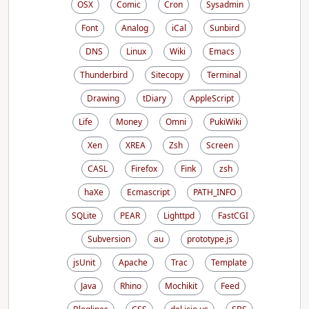
OSX
Comic
Cron
Sysadmin
Font
Analog
iCal
Sunbird
DNS
Linux
Wiki
Emacs
Thunderbird
Sitecopy
Terminal
Drawing
tDiary
AppleScript
Life
Money
Omni
PukiWiki
Xen
XREA
Zsh
Screen
CASL
Firefox
Fink
zsh
haXe
Ecmascript
PATH_INFO
SQLite
PEAR
Lighttpd
FastCGI
Subversion
au
prototype.js
jsUnit
Apache
Trac
Template
Java
Rhino
Mochikit
Feed