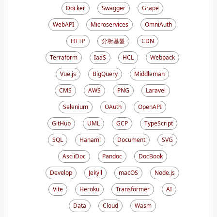
Docker
Swagger
Grape
WebAPI
Microservices
OmniAuth
HTTP
分析基盤
CDN
Terraform
IaaS
HCL
Webpack
Vue.js
BigQuery
Middleman
CMS
AWS
PNG
Laravel
Selenium
OAuth
OpenAPI
GitHub
UML
GCP
TypeScript
SQL
Hanami
Document
SVG
AsciiDoc
Pandoc
DocBook
Develop
Jekyll
macOS
Node.js
Vite
Heroku
Transformer
AI
Data
Cloud
Wasm