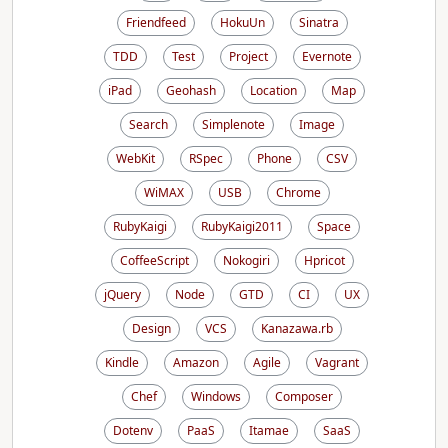
Friendfeed
HokuUn
Sinatra
TDD
Test
Project
Evernote
iPad
Geohash
Location
Map
Search
Simplenote
Image
WebKit
RSpec
Phone
CSV
WiMAX
USB
Chrome
RubyKaigi
RubyKaigi2011
Space
CoffeeScript
Nokogiri
Hpricot
jQuery
Node
GTD
CI
UX
Design
VCS
Kanazawa.rb
Kindle
Amazon
Agile
Vagrant
Chef
Windows
Composer
Dotenv
PaaS
Itamae
SaaS