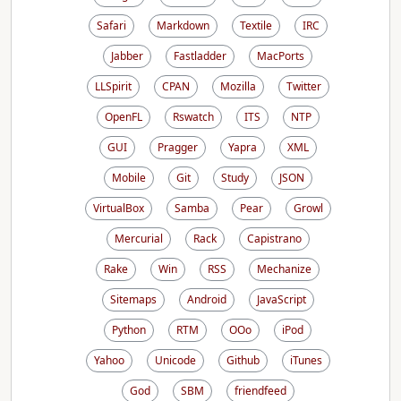
Safari
Markdown
Textile
IRC
Jabber
Fastladder
MacPorts
LLSpirit
CPAN
Mozilla
Twitter
OpenFL
Rswatch
ITS
NTP
GUI
Pragger
Yapra
XML
Mobile
Git
Study
JSON
VirtualBox
Samba
Pear
Growl
Mercurial
Rack
Capistrano
Rake
Win
RSS
Mechanize
Sitemaps
Android
JavaScript
Python
RTM
OOo
iPod
Yahoo
Unicode
Github
iTunes
God
SBM
friendfeed