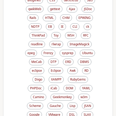
Bloglines
CSS
del.icio.us
SBS
qwikWeb
gettext
Ajax
JSDoc
Rails
HTML
CHM
EPWING
NDTP
EB
IE
CLI
ck
ThinkPad
Toy
WSH
RFC
readline
rlwrap
ImageMagick
epeg
Frenzy
sysprep
Ubuntu
MeCab
DTP
ERD
DBMS
eclipse
Eclipse
Awk
RD
Diigo
XAMPP
RubyGems
PHPDoc
iCab
DOM
YAML
Camino
Geekmonkey
w3m
Scheme
Gauche
Lisp
JSAN
Google
VMware
DSL
SLAX