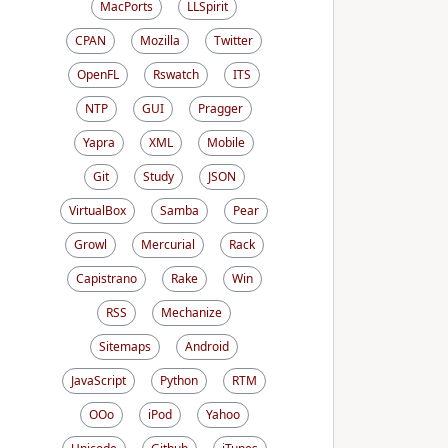
MacPorts
LLSpirit
CPAN
Mozilla
Twitter
OpenFL
Rswatch
ITS
NTP
GUI
Pragger
Yapra
XML
Mobile
Git
Study
JSON
VirtualBox
Samba
Pear
Growl
Mercurial
Rack
Capistrano
Rake
Win
RSS
Mechanize
Sitemaps
Android
JavaScript
Python
RTM
OOo
iPod
Yahoo