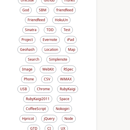
Unicode
Github
iTunes
God
SBM
friendfeed
Friendfeed
HokuUn
Sinatra
TDD
Test
Project
Evernote
iPad
Geohash
Location
Map
Search
Simplenote
Image
WebKit
RSpec
Phone
CSV
WiMAX
USB
Chrome
RubyKaigi
RubyKaigi2011
Space
CoffeeScript
Nokogiri
Hpricot
jQuery
Node
GTD
CI
UX