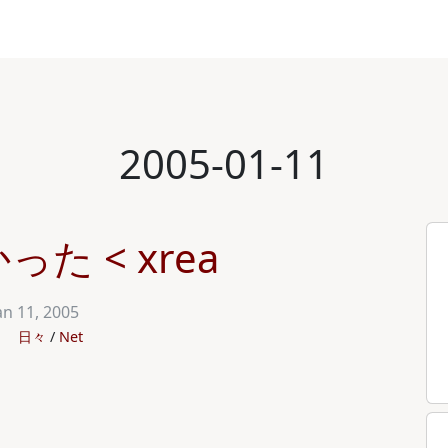
2005-01-11
た < xrea
an 11, 2005
日々
Net