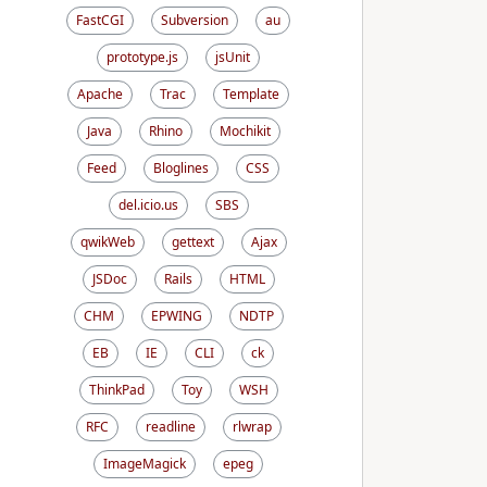
FastCGI
Subversion
au
prototype.js
jsUnit
Apache
Trac
Template
Java
Rhino
Mochikit
Feed
Bloglines
CSS
del.icio.us
SBS
qwikWeb
gettext
Ajax
JSDoc
Rails
HTML
CHM
EPWING
NDTP
EB
IE
CLI
ck
ThinkPad
Toy
WSH
RFC
readline
rlwrap
ImageMagick
epeg