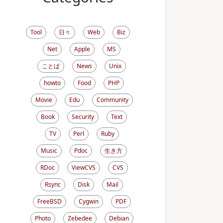
Tool
日々
Web
Biz
Net
Apple
MS
ことば
News
Unix
howto
Food
PHP
Movie
Edu
Community
Book
Security
Text
TV
Perl
Ruby
Music
Pdoc
生き方
RDoc
ViewCVS
CVS
Rsync
Disk
Mail
FreeBSD
Cygwin
PDF
Photo
Zebedee
Debian