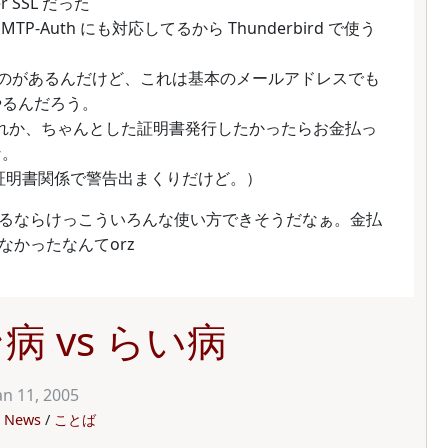
 SSL だった
k. SMTP-Auth にも対応してるから Thunderbird で使う
てのがあるんだけど、これは基本のメールアドレスでも
やるんだろう。
行なのはあれか、ちゃんとした証明書発行したかったらお金払っ
な。
。（証明書関係で警告出まくりだけど。）
使えるならけっこういろんな使い方できそうだなぁ。金払
かったなんてorz
病 vs らい病
an 11, 2005
News
ことば