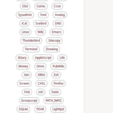
OSX
Comic
Cron
Sysadmin
Font
Analog
iCal
Sunbird
DNS
Linux
Wiki
Emacs
Thunderbird
Sitecopy
Terminal
Drawing
tDiary
AppleScript
Life
Money
Omni
PukiWiki
Xen
XREA
Zsh
Screen
CASL
Firefox
Fink
zsh
haXe
Ecmascript
PATH_INFO
SQLite
PEAR
Lighttpd