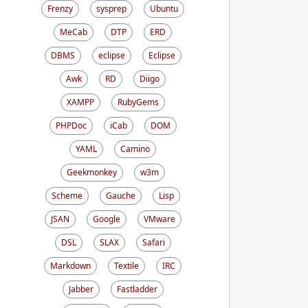
Frenzy
sysprep
Ubuntu
MeCab
DTP
ERD
DBMS
eclipse
Eclipse
Awk
RD
Diigo
XAMPP
RubyGems
PHPDoc
iCab
DOM
YAML
Camino
Geekmonkey
w3m
Scheme
Gauche
Lisp
JSAN
Google
VMware
DSL
SLAX
Safari
Markdown
Textile
IRC
Jabber
Fastladder