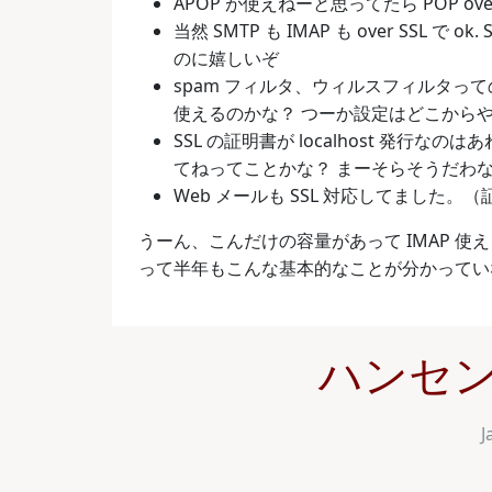
APOP が使えねーと思ってたら POP over
当然 SMTP も IMAP も over SSL で o
のに嬉しいぞ
spam フィルタ、ウィルスフィルタっ
使えるのかな？ つーか設定はどこから
SSL の証明書が localhost 発
てねってことかな？ まーそらそうだわ
Web メールも SSL 対応してました
うーん、こんだけの容量があって IMAP 
って半年もこんな基本的なことが分かっていな
ハンセン
J