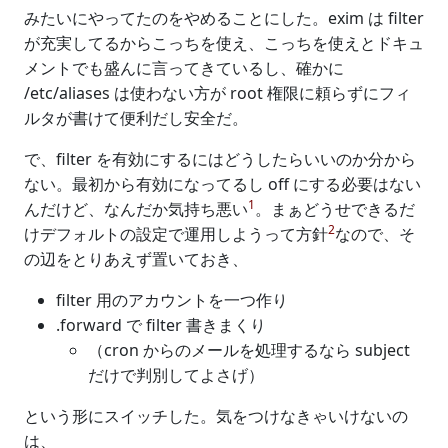
みたいにやってたのをやめることにした。exim は filter
が充実してるからこっちを使え、こっちを使えとドキュ
メントでも盛んに言ってきているし、確かに
/etc/aliases は使わない方が root 権限に頼らずにフィ
ルタが書けて便利だし安全だ。
で、filter を有効にするにはどうしたらいいのか分から
ない。最初から有効になってるし off にする必要はない
1
んだけど、なんだか気持ち悪い
。まぁどうせできるだ
2
けデフォルトの設定で運用しようって方針
なので、そ
の辺をとりあえず置いておき、
filter 用のアカウントを一つ作り
.forward で filter 書きまくり
（cron からのメールを処理するなら subject
だけで判別してよさげ）
という形にスイッチした。気をつけなきゃいけないの
は、