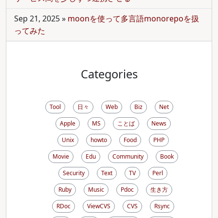
Sep 21, 2025
»
moonを使って多言語monorepoを扱
ってみた
Categories
Tool
日々
Web
Biz
Net
Apple
MS
ことば
News
Unix
howto
Food
PHP
Movie
Edu
Community
Book
Security
Text
TV
Perl
Ruby
Music
Pdoc
生き方
RDoc
ViewCVS
CVS
Rsync