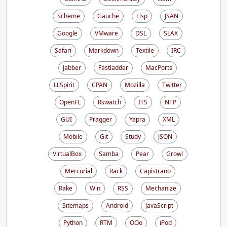
Scheme
Gauche
Lisp
JSAN
Google
VMware
DSL
SLAX
Safari
Markdown
Textile
IRC
Jabber
Fastladder
MacPorts
LLSpirit
CPAN
Mozilla
Twitter
OpenFL
Rswatch
ITS
NTP
GUI
Pragger
Yapra
XML
Mobile
Git
Study
JSON
VirtualBox
Samba
Pear
Growl
Mercurial
Rack
Capistrano
Rake
Win
RSS
Mechanize
Sitemaps
Android
JavaScript
Python
RTM
OOo
iPod