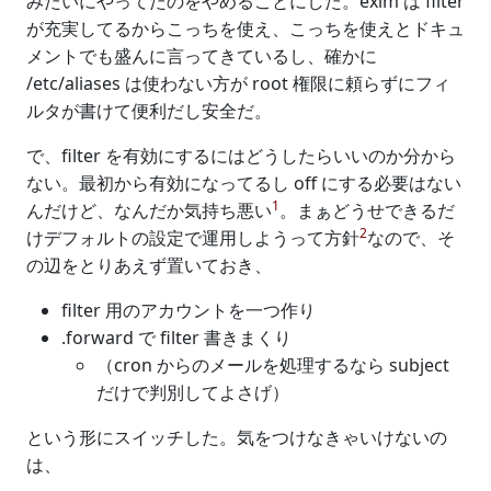
みたいにやってたのをやめることにした。exim は filter
が充実してるからこっちを使え、こっちを使えとドキュ
メントでも盛んに言ってきているし、確かに
/etc/aliases は使わない方が root 権限に頼らずにフィ
ルタが書けて便利だし安全だ。
で、filter を有効にするにはどうしたらいいのか分から
ない。最初から有効になってるし off にする必要はない
1
んだけど、なんだか気持ち悪い
。まぁどうせできるだ
2
けデフォルトの設定で運用しようって方針
なので、そ
の辺をとりあえず置いておき、
filter 用のアカウントを一つ作り
.forward で filter 書きまくり
（cron からのメールを処理するなら subject
だけで判別してよさげ）
という形にスイッチした。気をつけなきゃいけないの
は、