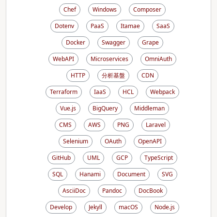
Chef
Windows
Composer
Dotenv
PaaS
Itamae
SaaS
Docker
Swagger
Grape
WebAPI
Microservices
OmniAuth
HTTP
分析基盤
CDN
Terraform
IaaS
HCL
Webpack
Vue.js
BigQuery
Middleman
CMS
AWS
PNG
Laravel
Selenium
OAuth
OpenAPI
GitHub
UML
GCP
TypeScript
SQL
Hanami
Document
SVG
AsciiDoc
Pandoc
DocBook
Develop
Jekyll
macOS
Node.js