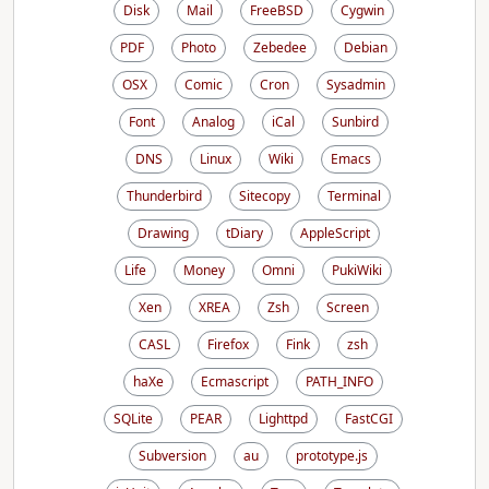
Disk
Mail
FreeBSD
Cygwin
PDF
Photo
Zebedee
Debian
OSX
Comic
Cron
Sysadmin
Font
Analog
iCal
Sunbird
DNS
Linux
Wiki
Emacs
Thunderbird
Sitecopy
Terminal
Drawing
tDiary
AppleScript
Life
Money
Omni
PukiWiki
Xen
XREA
Zsh
Screen
CASL
Firefox
Fink
zsh
haXe
Ecmascript
PATH_INFO
SQLite
PEAR
Lighttpd
FastCGI
Subversion
au
prototype.js