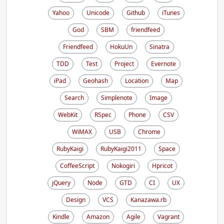
Yahoo
Unicode
Github
iTunes
God
SBM
friendfeed
Friendfeed
HokuUn
Sinatra
TDD
Test
Project
Evernote
iPad
Geohash
Location
Map
Search
Simplenote
Image
WebKit
RSpec
Phone
CSV
WiMAX
USB
Chrome
RubyKaigi
RubyKaigi2011
Space
CoffeeScript
Nokogiri
Hpricot
jQuery
Node
GTD
CI
UX
Design
VCS
Kanazawa.rb
Kindle
Amazon
Agile
Vagrant