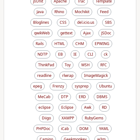
jsUnit
Apache
Trac
Template
Java
Rhino
Mochikit
Feed
Bloglines
CSS
del.icio.us
SBS
qwikWeb
gettext
Ajax
JSDoc
Rails
HTML
CHM
EPWING
NDTP
EB
IE
CLI
ck
ThinkPad
Toy
WSH
RFC
readline
rlwrap
ImageMagick
epeg
Frenzy
sysprep
Ubuntu
MeCab
DTP
ERD
DBMS
eclipse
Eclipse
Awk
RD
Diigo
XAMPP
RubyGems
PHPDoc
iCab
DOM
YAML
Camino
Geekmonkey
w3m