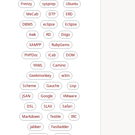
Frenzy
sysprep
Ubuntu
MeCab
DTP
ERD
DBMS
eclipse
Eclipse
Awk
RD
Diigo
XAMPP
RubyGems
PHPDoc
iCab
DOM
YAML
Camino
Geekmonkey
w3m
Scheme
Gauche
Lisp
JSAN
Google
VMware
DSL
SLAX
Safari
Markdown
Textile
IRC
Jabber
Fastladder