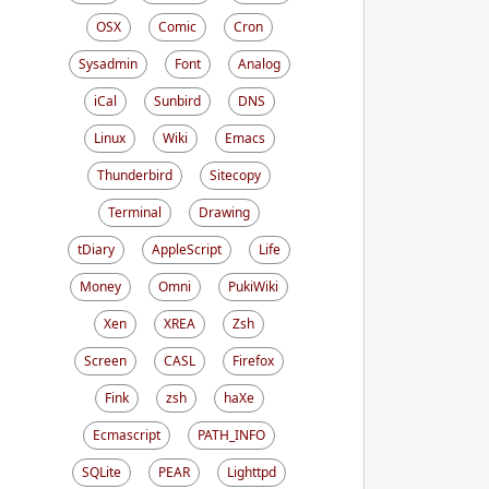
OSX
Comic
Cron
Sysadmin
Font
Analog
iCal
Sunbird
DNS
Linux
Wiki
Emacs
Thunderbird
Sitecopy
Terminal
Drawing
tDiary
AppleScript
Life
Money
Omni
PukiWiki
Xen
XREA
Zsh
Screen
CASL
Firefox
Fink
zsh
haXe
Ecmascript
PATH_INFO
SQLite
PEAR
Lighttpd