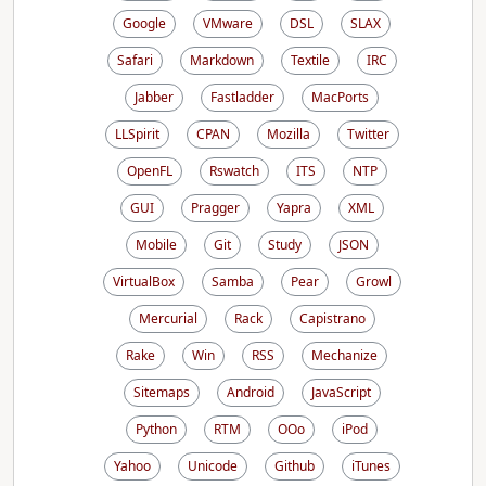
Google
VMware
DSL
SLAX
Safari
Markdown
Textile
IRC
Jabber
Fastladder
MacPorts
LLSpirit
CPAN
Mozilla
Twitter
OpenFL
Rswatch
ITS
NTP
GUI
Pragger
Yapra
XML
Mobile
Git
Study
JSON
VirtualBox
Samba
Pear
Growl
Mercurial
Rack
Capistrano
Rake
Win
RSS
Mechanize
Sitemaps
Android
JavaScript
Python
RTM
OOo
iPod
Yahoo
Unicode
Github
iTunes