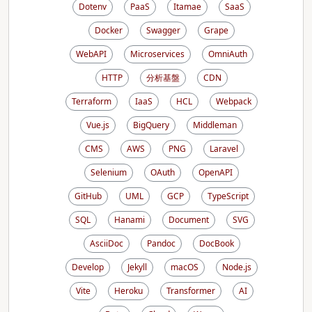
Dotenv
PaaS
Itamae
SaaS
Docker
Swagger
Grape
WebAPI
Microservices
OmniAuth
HTTP
分析基盤
CDN
Terraform
IaaS
HCL
Webpack
Vue.js
BigQuery
Middleman
CMS
AWS
PNG
Laravel
Selenium
OAuth
OpenAPI
GitHub
UML
GCP
TypeScript
SQL
Hanami
Document
SVG
AsciiDoc
Pandoc
DocBook
Develop
Jekyll
macOS
Node.js
Vite
Heroku
Transformer
AI