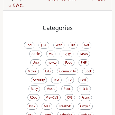
ってみた
Categories
Tool
日々
Web
Biz
Net
Apple
MS
ことば
News
Unix
howto
Food
PHP
Movie
Edu
Community
Book
Security
Text
TV
Perl
Ruby
Music
Pdoc
生き方
RDoc
ViewCVS
CVS
Rsync
Disk
Mail
FreeBSD
Cygwin
PDF
Photo
Zebedee
Debian