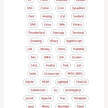
OSX
Comic
Cron
Sysadmin
Font
Analog
iCal
Sunbird
DNS
Linux
Wiki
Emacs
Thunderbird
Sitecopy
Terminal
Drawing
tDiary
AppleScript
Life
Money
Omni
PukiWiki
Xen
XREA
Zsh
Screen
CASL
Firefox
Fink
zsh
haXe
Ecmascript
PATH_INFO
SQLite
PEAR
Lighttpd
FastCGI
Subversion
au
prototype.js
jsUnit
Apache
Trac
Template
Java
Rhino
Mochikit
Feed