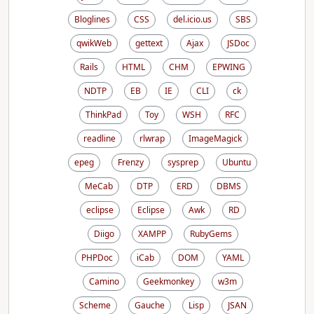
Bloglines
CSS
del.icio.us
SBS
qwikWeb
gettext
Ajax
JSDoc
Rails
HTML
CHM
EPWING
NDTP
EB
IE
CLI
ck
ThinkPad
Toy
WSH
RFC
readline
rlwrap
ImageMagick
epeg
Frenzy
sysprep
Ubuntu
MeCab
DTP
ERD
DBMS
eclipse
Eclipse
Awk
RD
Diigo
XAMPP
RubyGems
PHPDoc
iCab
DOM
YAML
Camino
Geekmonkey
w3m
Scheme
Gauche
Lisp
JSAN