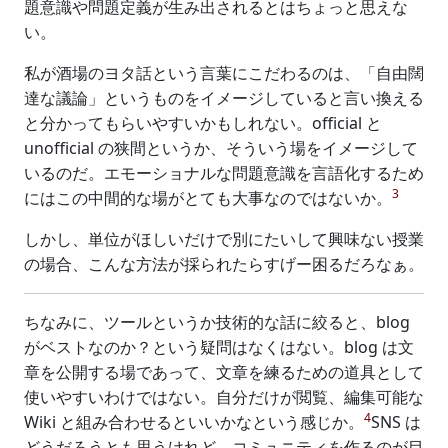
題意識や問題定義が生み出されるとはちょっと思えな
い。
私が酒場のヨタ話という言葉にこだわるのは、「自由闊
達な議論」というものをイメージしていると言い換える
と分かってもらいやすいかもしれない。official と
unofficial の狭間というか、そういう場をイメージして
いるのだ。エモーショナルな問題意識を言語化するため
3
にはこの中間的な場がとても大事なのではないか。
しかし、単位がほしいだけで別にたいして興味ない授業
の場合、こんな方法が採られたらすげー困るだろなぁ。
ちなみに、ツールというか技術的な話に絞ると、blog
がベストなのか？という疑問はなくはない。blog は文
章を公開する場であって、文章を練るための道具として
使いやすいわけではない。自分だけが閲覧、編集可能な
4
Wiki と組み合わせるといいかなという感じか。
SNS は
どうだろうとも思うけれど、コミュニティを作るのが目