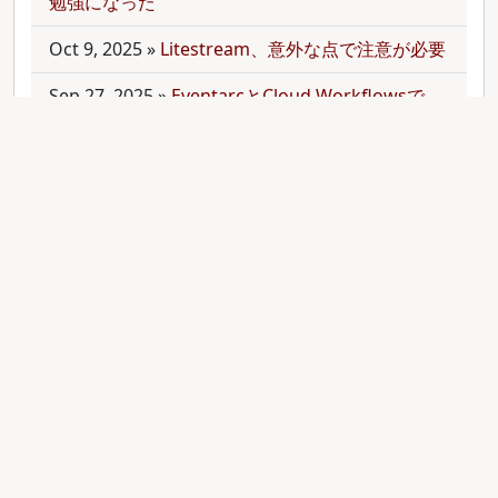
勉強になった
Oct 9, 2025
»
Litestream、意外な点で注意が必要
Sep 27, 2025
»
EventarcとCloud Workflowsで
Cloudサービス間を少しずつ連携させる
Sep 21, 2025
»
moonを使って多言語monorepo
を扱ってみた
Sep 9, 2025
»
公開のmonorepoでbundler頼みで
gemをインストールする
Aug 28, 2025
»
RubyのMethodオブジェクトを
JavaScriptのfunctionと比較する
Aug 27, 2025
»
ActiveRecordとdry-operationで
バッチジョブをお手軽に管理してみる(3)
Aug 24, 2025
»
ActiveRecordとdry-operationで
バッチジョブをお手軽に管理してみる(2)