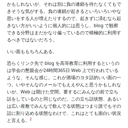
かもしれないが、それは別に負の連鎖を待たなくてもで
きそうな気がする。負の連鎖が起きるといろいろいやな
思いをする人が増えたりするので、起きずに済むなら起
きない方がいいように個人的には思うし、blog で観察
できる分野はまだかなり偏っているので積極的に利用す
るべきではないだろう。
いい面ももちろんある。
恐らくリンク先で blog を高等教育に利用するというの
は学会の懇親会が24時間365日 Web 上で行われている
ような、そんな感じ。これが酒場のヨタ話的いい面の一
つ。いやそんなのメールでもええやんと思うかもしれな
いが、Web は開けた空間。要するにみんなの前で立ち
話をしているのと同じなのだ。この立ち話状態、あるい
は広い座敷でみんなで飲んでる状態はつまり誰でもその
話に割り込める状態なわけで、これはとても面白い状況
2
と言える。