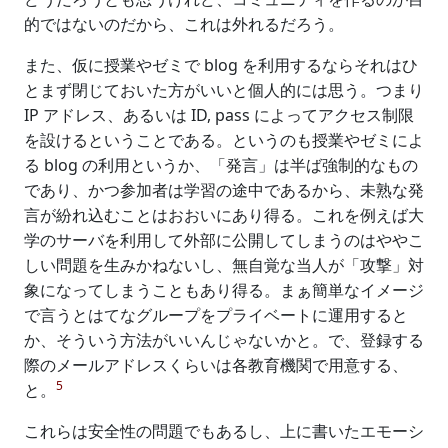
的ではないのだから、これは外れるだろう。
また、仮に授業やゼミで blog を利用するならそれはひ
とまず閉じておいた方がいいと個人的には思う。つまり
IP アドレス、あるいは ID, pass によってアクセス制限
を設けるということである。というのも授業やゼミによ
る blog の利用というか、「発言」は半ば強制的なもの
であり、かつ参加者は学習の途中であるから、未熟な発
言が紛れ込むことはおおいにあり得る。これを例えば大
学のサーバを利用して外部に公開してしまうのはややこ
しい問題を生みかねないし、無自覚な当人が「攻撃」対
象になってしまうこともあり得る。まぁ簡単なイメージ
で言うとはてなグループをプライベートに運用すると
か、そういう方法がいいんじゃないかと。で、登録する
際のメールアドレスくらいは各教育機関で用意する、
5
と。
これらは安全性の問題でもあるし、上に書いたエモーシ