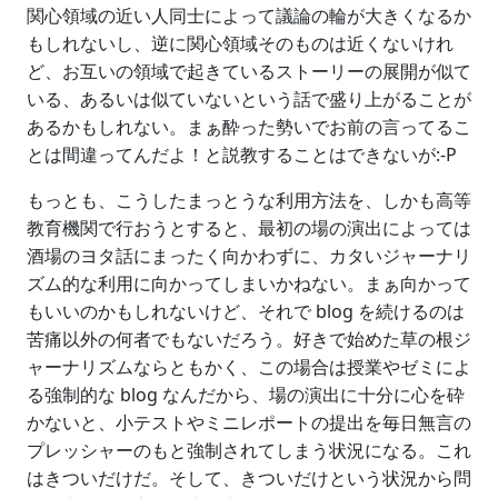
関心領域の近い人同士によって議論の輪が大きくなるか
もしれないし、逆に関心領域そのものは近くないけれ
ど、お互いの領域で起きているストーリーの展開が似て
いる、あるいは似ていないという話で盛り上がることが
あるかもしれない。まぁ酔った勢いでお前の言ってるこ
とは間違ってんだよ！と説教することはできないが:-P
もっとも、こうしたまっとうな利用方法を、しかも高等
教育機関で行おうとすると、最初の場の演出によっては
酒場のヨタ話にまったく向かわずに、カタいジャーナリ
ズム的な利用に向かってしまいかねない。まぁ向かって
もいいのかもしれないけど、それで blog を続けるのは
苦痛以外の何者でもないだろう。好きで始めた草の根ジ
ャーナリズムならともかく、この場合は授業やゼミによ
る強制的な blog なんだから、場の演出に十分に心を砕
かないと、小テストやミニレポートの提出を毎日無言の
プレッシャーのもと強制されてしまう状況になる。これ
はきついだけだ。そして、きついだけという状況から問