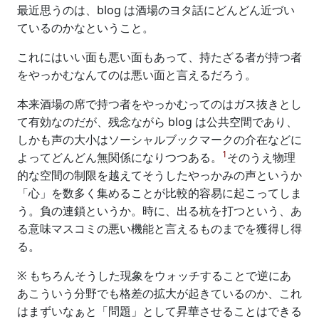
最近思うのは、blog は酒場のヨタ話にどんどん近づい
ているのかなということ。
これにはいい面も悪い面もあって、持たざる者が持つ者
をやっかむなんてのは悪い面と言えるだろう。
本来酒場の席で持つ者をやっかむってのはガス抜きとし
て有効なのだが、残念ながら blog は公共空間であり、
しかも声の大小はソーシャルブックマークの介在などに
1
よってどんどん無関係になりつつある。
そのうえ物理
的な空間の制限を越えてそうしたやっかみの声というか
「心」を数多く集めることが比較的容易に起こってしま
う。負の連鎖というか。時に、出る杭を打つという、あ
る意味マスコミの悪い機能と言えるものまでを獲得し得
る。
※ もちろんそうした現象をウォッチすることで逆にあ
あこういう分野でも格差の拡大が起きているのか、これ
はまずいなぁと「問題」として昇華させることはできる