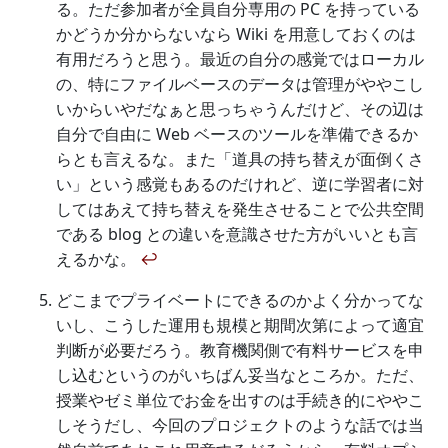
る。ただ参加者が全員自分専用の PC を持っている
かどうか分からないなら Wiki を用意しておくのは
有用だろうと思う。最近の自分の感覚ではローカル
の、特にファイルベースのデータは管理がややこし
いからいやだなぁと思っちゃうんだけど、その辺は
自分で自由に Web ベースのツールを準備できるか
らとも言えるな。また「道具の持ち替えが面倒くさ
い」という感覚もあるのだけれど、逆に学習者に対
してはあえて持ち替えを発生させることで公共空間
である blog との違いを意識させた方がいいとも言
えるかな。
↩
どこまでプライベートにできるのかよく分かってな
いし、こうした運用も規模と期間次第によって適宜
判断が必要だろう。教育機関側で有料サービスを申
し込むというのがいちばん妥当なところか。ただ、
授業やゼミ単位でお金を出すのは手続き的にややこ
しそうだし、今回のプロジェクトのような話では当