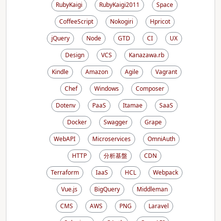
RubyKaigi
RubyKaigi2011
Space
CoffeeScript
Nokogiri
Hpricot
jQuery
Node
GTD
CI
UX
Design
VCS
Kanazawa.rb
Kindle
Amazon
Agile
Vagrant
Chef
Windows
Composer
Dotenv
PaaS
Itamae
SaaS
Docker
Swagger
Grape
WebAPI
Microservices
OmniAuth
HTTP
分析基盤
CDN
Terraform
IaaS
HCL
Webpack
Vue.js
BigQuery
Middleman
CMS
AWS
PNG
Laravel