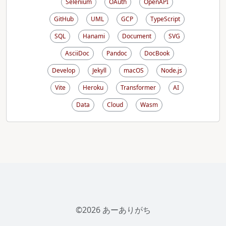
Selenium
OAuth
OpenAPI
GitHub
UML
GCP
TypeScript
SQL
Hanami
Document
SVG
AsciiDoc
Pandoc
DocBook
Develop
Jekyll
macOS
Node.js
Vite
Heroku
Transformer
AI
Data
Cloud
Wasm
©2026 あーありがち