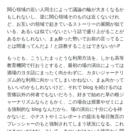
関心領域の近い人同士によって議論の輪が大きくなるか
もしれないし、逆に関心領域そのものは近くないけれ
ど、お互いの領域で起きているストーリーの展開が似て
いる、あるいは似ていないという話で盛り上がることが
あるかもしれない。まぁ酔った勢いでお前の言ってるこ
とは間違ってんだよ！と説教することはできないが:-P
もっとも、こうしたまっとうな利用方法を、しかも高等
教育機関で行おうとすると、最初の場の演出によっては
酒場のヨタ話にまったく向かわずに、カタいジャーナリ
ズム的な利用に向かってしまいかねない。まぁ向かって
もいいのかもしれないけど、それで blog を続けるのは
苦痛以外の何者でもないだろう。好きで始めた草の根ジ
ャーナリズムならともかく、この場合は授業やゼミによ
る強制的な blog なんだから、場の演出に十分に心を砕
かないと、小テストやミニレポートの提出を毎日無言の
プレッシャーのもと強制されてしまう状況になる。これ