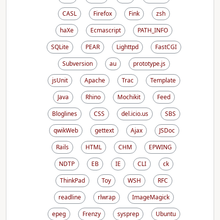
CASL
Firefox
Fink
zsh
haXe
Ecmascript
PATH_INFO
SQLite
PEAR
Lighttpd
FastCGI
Subversion
au
prototype.js
jsUnit
Apache
Trac
Template
Java
Rhino
Mochikit
Feed
Bloglines
CSS
del.icio.us
SBS
qwikWeb
gettext
Ajax
JSDoc
Rails
HTML
CHM
EPWING
NDTP
EB
IE
CLI
ck
ThinkPad
Toy
WSH
RFC
readline
rlwrap
ImageMagick
epeg
Frenzy
sysprep
Ubuntu