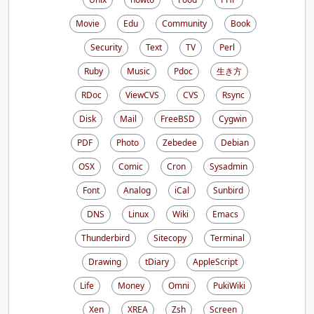
Movie
Edu
Community
Book
Security
Text
TV
Perl
Ruby
Music
Pdoc
生き方
RDoc
ViewCVS
CVS
Rsync
Disk
Mail
FreeBSD
Cygwin
PDF
Photo
Zebedee
Debian
OSX
Comic
Cron
Sysadmin
Font
Analog
iCal
Sunbird
DNS
Linux
Wiki
Emacs
Thunderbird
Sitecopy
Terminal
Drawing
tDiary
AppleScript
Life
Money
Omni
PukiWiki
Xen
XREA
Zsh
Screen