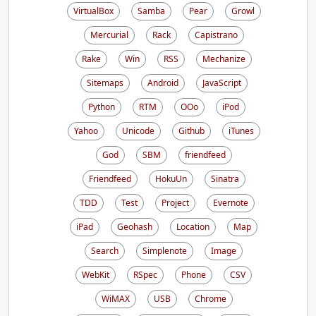
VirtualBox
Samba
Pear
Growl
Mercurial
Rack
Capistrano
Rake
Win
RSS
Mechanize
Sitemaps
Android
JavaScript
Python
RTM
OOo
iPod
Yahoo
Unicode
Github
iTunes
God
SBM
friendfeed
Friendfeed
HokuUn
Sinatra
TDD
Test
Project
Evernote
iPad
Geohash
Location
Map
Search
Simplenote
Image
WebKit
RSpec
Phone
CSV
WiMAX
USB
Chrome