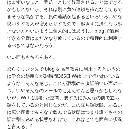
はまずいなぁと「問題」として昇華させることはできる
かもしれないが、それは別に負の連鎖を待たなくてもで
きそうな気がする。負の連鎖が起きるといろいろいやな
思いをする人が増えたりするので、起きずに済むなら起
きない方がいいように個人的には思うし、blog で観察
できる分野はまだかなり偏っているので積極的に利用す
るべきではないだろう。
いい面ももちろんある。
恐らくリンク先で blog を高等教育に利用するというの
は学会の懇親会が24時間365日 Web 上で行われている
ような、そんな感じ。これが酒場のヨタ話的いい面の一
つ。いやそんなのメールでもええやんと思うかもしれな
いが、Web は開けた空間。要するにみんなの前で立ち
話をしているのと同じなのだ。この立ち話状態、あるい
は広い座敷でみんなで飲んでる状態はつまり誰でもその
話に割り込める状態なわけで、これはとても面白い状況
2
と言える。