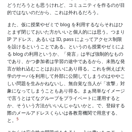
どうだろうとも思うけれど、コミュニティを作るのが目
的ではないのだから、これは外れるだろう。
また、仮に授業やゼミで blog を利用するならそれはひ
とまず閉じておいた方がいいと個人的には思う。つまり
IP アドレス、あるいは ID, pass によってアクセス制限
を設けるということである。というのも授業やゼミによ
る blog の利用というか、「発言」は半ば強制的なもの
であり、かつ参加者は学習の途中であるから、未熟な発
言が紛れ込むことはおおいにあり得る。これを例えば大
学のサーバを利用して外部に公開してしまうのはややこ
しい問題を生みかねないし、無自覚な当人が「攻撃」対
象になってしまうこともあり得る。まぁ簡単なイメージ
で言うとはてなグループをプライベートに運用すると
か、そういう方法がいいんじゃないかと。で、登録する
際のメールアドレスくらいは各教育機関で用意する、
5
と。