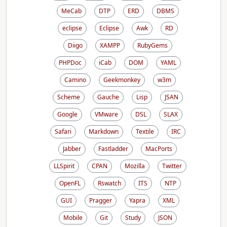
MeCab
DTP
ERD
DBMS
eclipse
Eclipse
Awk
RD
Diigo
XAMPP
RubyGems
PHPDoc
iCab
DOM
YAML
Camino
Geekmonkey
w3m
Scheme
Gauche
Lisp
JSAN
Google
VMware
DSL
SLAX
Safari
Markdown
Textile
IRC
Jabber
Fastladder
MacPorts
LLSpirit
CPAN
Mozilla
Twitter
OpenFL
Rswatch
ITS
NTP
GUI
Pragger
Yapra
XML
Mobile
Git
Study
JSON