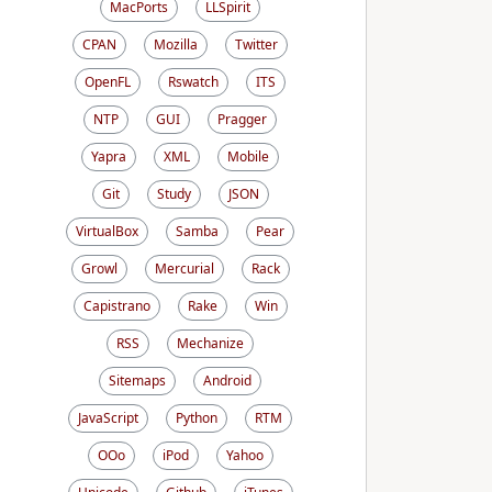
MacPorts
LLSpirit
CPAN
Mozilla
Twitter
OpenFL
Rswatch
ITS
NTP
GUI
Pragger
Yapra
XML
Mobile
Git
Study
JSON
VirtualBox
Samba
Pear
Growl
Mercurial
Rack
Capistrano
Rake
Win
RSS
Mechanize
Sitemaps
Android
JavaScript
Python
RTM
OOo
iPod
Yahoo