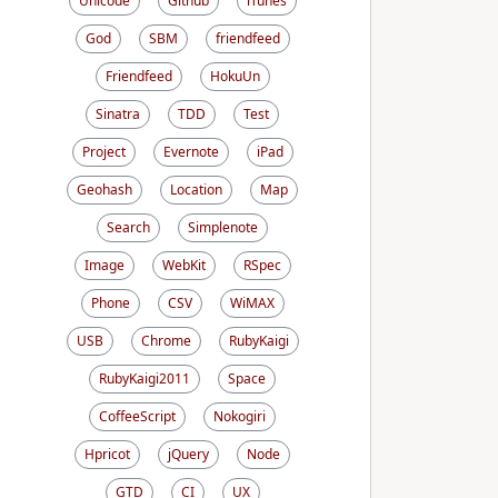
Unicode
Github
iTunes
God
SBM
friendfeed
Friendfeed
HokuUn
Sinatra
TDD
Test
Project
Evernote
iPad
Geohash
Location
Map
Search
Simplenote
Image
WebKit
RSpec
Phone
CSV
WiMAX
USB
Chrome
RubyKaigi
RubyKaigi2011
Space
CoffeeScript
Nokogiri
Hpricot
jQuery
Node
GTD
CI
UX