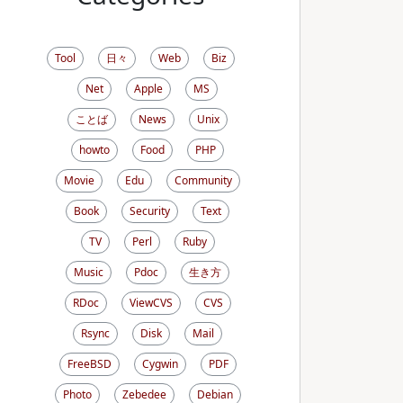
Tool
日々
Web
Biz
Net
Apple
MS
ことば
News
Unix
howto
Food
PHP
Movie
Edu
Community
Book
Security
Text
TV
Perl
Ruby
Music
Pdoc
生き方
RDoc
ViewCVS
CVS
Rsync
Disk
Mail
FreeBSD
Cygwin
PDF
Photo
Zebedee
Debian