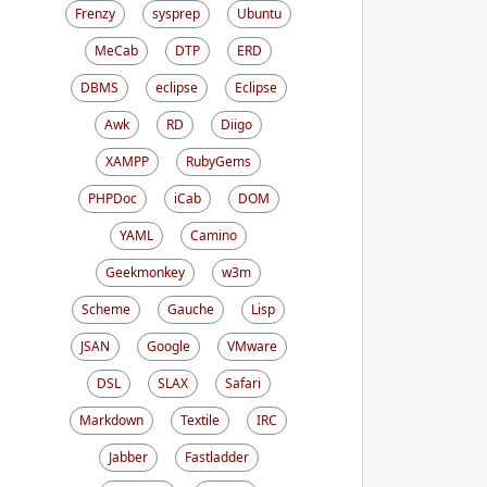
Frenzy
sysprep
Ubuntu
MeCab
DTP
ERD
DBMS
eclipse
Eclipse
Awk
RD
Diigo
XAMPP
RubyGems
PHPDoc
iCab
DOM
YAML
Camino
Geekmonkey
w3m
Scheme
Gauche
Lisp
JSAN
Google
VMware
DSL
SLAX
Safari
Markdown
Textile
IRC
Jabber
Fastladder