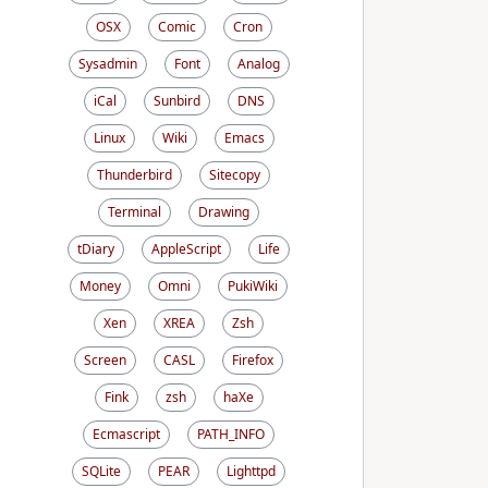
OSX
Comic
Cron
Sysadmin
Font
Analog
iCal
Sunbird
DNS
Linux
Wiki
Emacs
Thunderbird
Sitecopy
Terminal
Drawing
tDiary
AppleScript
Life
Money
Omni
PukiWiki
Xen
XREA
Zsh
Screen
CASL
Firefox
Fink
zsh
haXe
Ecmascript
PATH_INFO
SQLite
PEAR
Lighttpd