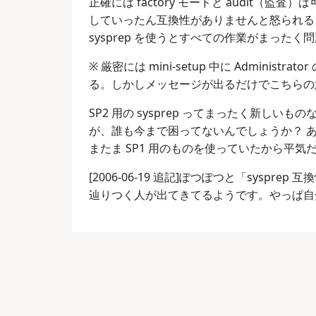
正確には factory モードと audit（監査）
していったん互換性がありませんと怒られると
sysprep を使うとすべての作業がまったく
※ 厳密には mini-setup 中に Admini
る。しかしメッセージが出るだけでこちらの
SP2 用の sysprep ってまったく新し
が、誰も今まで困ってないんでしょうか？ あるい
またま SP1 用のものを使っていたから平気
[2006-06-19 追記]ぽつぽつと「sysp
辿りつく人が出てきてるようです。やっぱ自