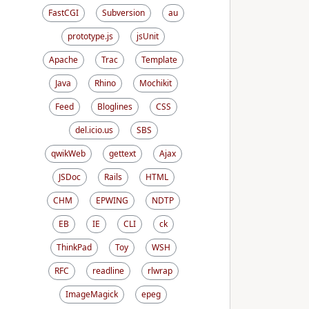
FastCGI
Subversion
au
prototype.js
jsUnit
Apache
Trac
Template
Java
Rhino
Mochikit
Feed
Bloglines
CSS
del.icio.us
SBS
qwikWeb
gettext
Ajax
JSDoc
Rails
HTML
CHM
EPWING
NDTP
EB
IE
CLI
ck
ThinkPad
Toy
WSH
RFC
readline
rlwrap
ImageMagick
epeg