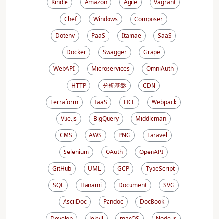
Kindle
Amazon
Agile
Vagrant
Chef
Windows
Composer
Dotenv
PaaS
Itamae
SaaS
Docker
Swagger
Grape
WebAPI
Microservices
OmniAuth
HTTP
分析基盤
CDN
Terraform
IaaS
HCL
Webpack
Vue.js
BigQuery
Middleman
CMS
AWS
PNG
Laravel
Selenium
OAuth
OpenAPI
GitHub
UML
GCP
TypeScript
SQL
Hanami
Document
SVG
AsciiDoc
Pandoc
DocBook
Develop
Jekyll
macOS
Node.js