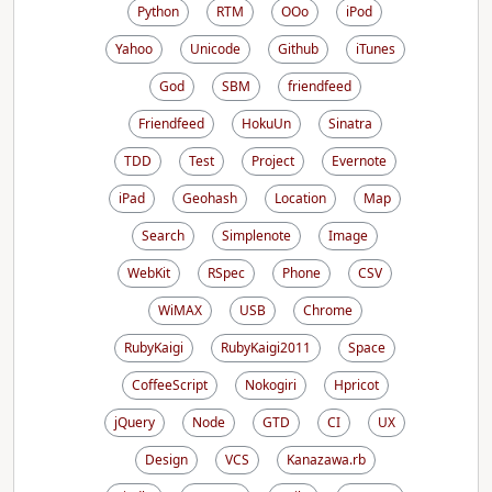
Python
RTM
OOo
iPod
Yahoo
Unicode
Github
iTunes
God
SBM
friendfeed
Friendfeed
HokuUn
Sinatra
TDD
Test
Project
Evernote
iPad
Geohash
Location
Map
Search
Simplenote
Image
WebKit
RSpec
Phone
CSV
WiMAX
USB
Chrome
RubyKaigi
RubyKaigi2011
Space
CoffeeScript
Nokogiri
Hpricot
jQuery
Node
GTD
CI
UX
Design
VCS
Kanazawa.rb