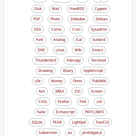
Disk
Mail
FreeBSD
Cygwin
PDF
Photo
Zebedee
Debian
OSX
Comic
Cron
Sysadmin
Font
Analog
iCal
Sunbird
DNS
Linux
Wiki
Emacs
Thunderbird
Sitecopy
Terminal
Drawing
tDiary
AppleScript
Life
Money
Omni
PukiWiki
Xen
XREA
Zsh
Screen
CASL
Firefox
Fink
zsh
haXe
Ecmascript
PATH_INFO
SQLite
PEAR
Lighttpd
FastCGI
Subversion
au
prototype.js