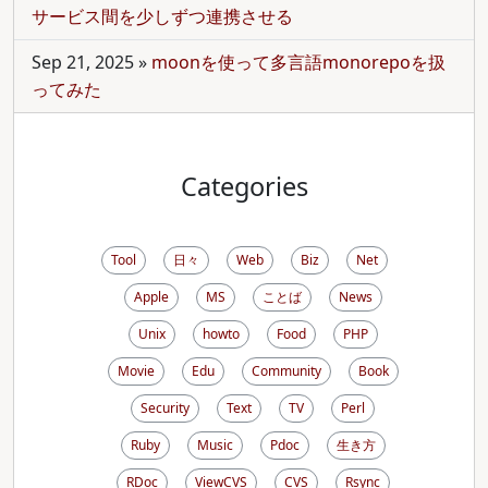
サービス間を少しずつ連携させる
Sep 21, 2025
»
moonを使って多言語monorepoを扱
ってみた
Categories
Tool
日々
Web
Biz
Net
Apple
MS
ことば
News
Unix
howto
Food
PHP
Movie
Edu
Community
Book
Security
Text
TV
Perl
Ruby
Music
Pdoc
生き方
RDoc
ViewCVS
CVS
Rsync