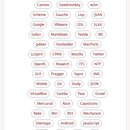
Camino
Geekmonkey
w3m
Scheme
Gauche
Lisp
JSAN
Google
VMware
DSL
SLAX
Safari
Markdown
Textile
IRC
Jabber
Fastladder
MacPorts
LLSpirit
CPAN
Mozilla
Twitter
OpenFL
Rswatch
ITS
NTP
GUI
Pragger
Yapra
XML
Mobile
Git
Study
JSON
VirtualBox
Samba
Pear
Growl
Mercurial
Rack
Capistrano
Rake
Win
RSS
Mechanize
Sitemaps
Android
JavaScript