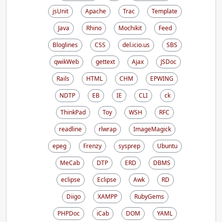
jsUnit
Apache
Trac
Template
Java
Rhino
Mochikit
Feed
Bloglines
CSS
del.icio.us
SBS
qwikWeb
gettext
Ajax
JSDoc
Rails
HTML
CHM
EPWING
NDTP
EB
IE
CLI
ck
ThinkPad
Toy
WSH
RFC
readline
rlwrap
ImageMagick
epeg
Frenzy
sysprep
Ubuntu
MeCab
DTP
ERD
DBMS
eclipse
Eclipse
Awk
RD
Diigo
XAMPP
RubyGems
PHPDoc
iCab
DOM
YAML