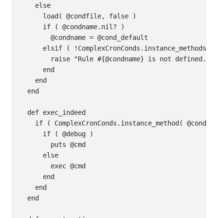
    else

      load( @condfile, false )

      if ( @condname.nil? )

        @condname = @cond_default

      elsif ( !ComplexCronConds.instance_methods().
        raise "Rule #{@condname} is not defined."

      end

    end

  end

  def exec_indeed

    if ( ComplexCronConds.instance_method( @condnam
      if ( @debug )

        puts @cmd

      else

        exec @cmd

      end

    end

  end
