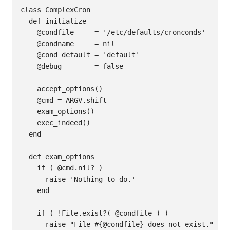
class ComplexCron

  def initialize

    @condfile     = '/etc/defaults/cronconds'

    @condname     = nil

    @cond_default = 'default'

    @debug        = false

    accept_options()

    @cmd = ARGV.shift

    exam_options()

    exec_indeed()

  end

  def exam_options

    if ( @cmd.nil? )

      raise 'Nothing to do.'

    end

    if ( !File.exist?( @condfile ) )

      raise "File #{@condfile} does not exist."
