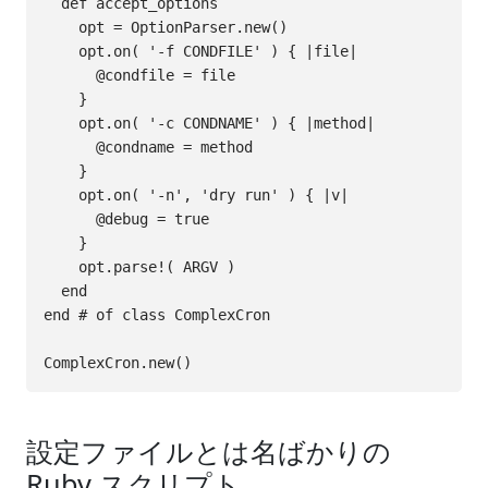
  def accept_options

    opt = OptionParser.new()

    opt.on( '-f CONDFILE' ) { |file|

      @condfile = file

    }

    opt.on( '-c CONDNAME' ) { |method|

      @condname = method

    }

    opt.on( '-n', 'dry run' ) { |v|

      @debug = true

    }

    opt.parse!( ARGV )

  end

end # of class ComplexCron

設定ファイルとは名ばかりの
Ruby スクリプト