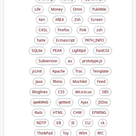
Life
Money
Omni
PukiWiki
Xen
XREA
Zsh
Screen
CASL
Firefox
Fink
zsh
haXe
Ecmascript
PATH_INFO
SQLite
PEAR
Lighttpd
FastCGI
Subversion
au
prototype.js
jsUnit
Apache
Trac
Template
Java
Rhino
Mochikit
Feed
Bloglines
CSS
del.icio.us
SBS
qwikWeb
gettext
Ajax
JSDoc
Rails
HTML
CHM
EPWING
NDTP
EB
IE
CLI
ck
ThinkPad
Toy
WSH
RFC