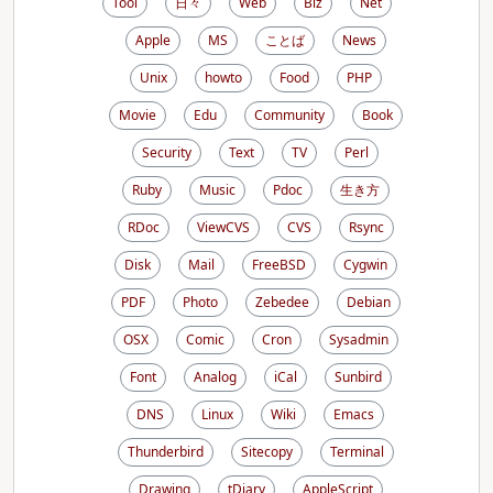
Tool
日々
Web
Biz
Net
Apple
MS
ことば
News
Unix
howto
Food
PHP
Movie
Edu
Community
Book
Security
Text
TV
Perl
Ruby
Music
Pdoc
生き方
RDoc
ViewCVS
CVS
Rsync
Disk
Mail
FreeBSD
Cygwin
PDF
Photo
Zebedee
Debian
OSX
Comic
Cron
Sysadmin
Font
Analog
iCal
Sunbird
DNS
Linux
Wiki
Emacs
Thunderbird
Sitecopy
Terminal
Drawing
tDiary
AppleScript