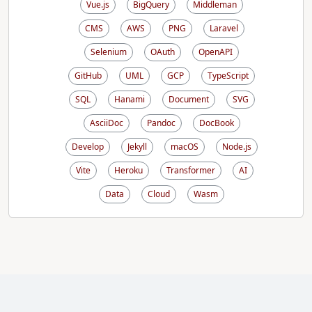
Vue.js
BigQuery
Middleman
CMS
AWS
PNG
Laravel
Selenium
OAuth
OpenAPI
GitHub
UML
GCP
TypeScript
SQL
Hanami
Document
SVG
AsciiDoc
Pandoc
DocBook
Develop
Jekyll
macOS
Node.js
Vite
Heroku
Transformer
AI
Data
Cloud
Wasm