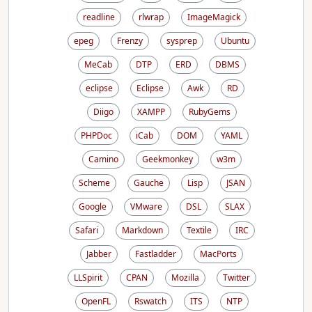
readline
rlwrap
ImageMagick
epeg
Frenzy
sysprep
Ubuntu
MeCab
DTP
ERD
DBMS
eclipse
Eclipse
Awk
RD
Diigo
XAMPP
RubyGems
PHPDoc
iCab
DOM
YAML
Camino
Geekmonkey
w3m
Scheme
Gauche
Lisp
JSAN
Google
VMware
DSL
SLAX
Safari
Markdown
Textile
IRC
Jabber
Fastladder
MacPorts
LLSpirit
CPAN
Mozilla
Twitter
OpenFL
Rswatch
ITS
NTP