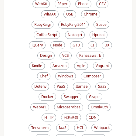
WebKit
RSpec
Phone
CSV
WiMAX
USB
Chrome
RubyKaigi
RubyKaigi2011
Space
CoffeeScript
Nokogiri
Hpricot
jQuery
Node
GTD
CI
UX
Design
VCS
Kanazawa.rb
Kindle
Amazon
Agile
Vagrant
Chef
Windows
Composer
Dotenv
PaaS
Itamae
SaaS
Docker
Swagger
Grape
WebAPI
Microservices
OmniAuth
HTTP
分析基盤
CDN
Terraform
IaaS
HCL
Webpack