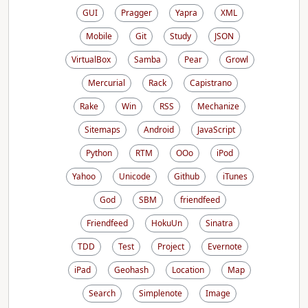
GUI
Pragger
Yapra
XML
Mobile
Git
Study
JSON
VirtualBox
Samba
Pear
Growl
Mercurial
Rack
Capistrano
Rake
Win
RSS
Mechanize
Sitemaps
Android
JavaScript
Python
RTM
OOo
iPod
Yahoo
Unicode
Github
iTunes
God
SBM
friendfeed
Friendfeed
HokuUn
Sinatra
TDD
Test
Project
Evernote
iPad
Geohash
Location
Map
Search
Simplenote
Image