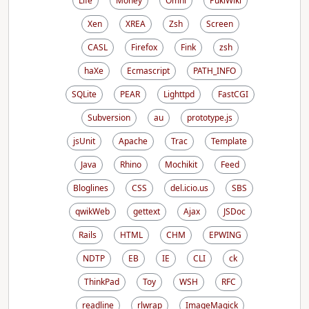
Life
Money
Omni
PukiWiki
Xen
XREA
Zsh
Screen
CASL
Firefox
Fink
zsh
haXe
Ecmascript
PATH_INFO
SQLite
PEAR
Lighttpd
FastCGI
Subversion
au
prototype.js
jsUnit
Apache
Trac
Template
Java
Rhino
Mochikit
Feed
Bloglines
CSS
del.icio.us
SBS
qwikWeb
gettext
Ajax
JSDoc
Rails
HTML
CHM
EPWING
NDTP
EB
IE
CLI
ck
ThinkPad
Toy
WSH
RFC
readline
rlwrap
ImageMagick