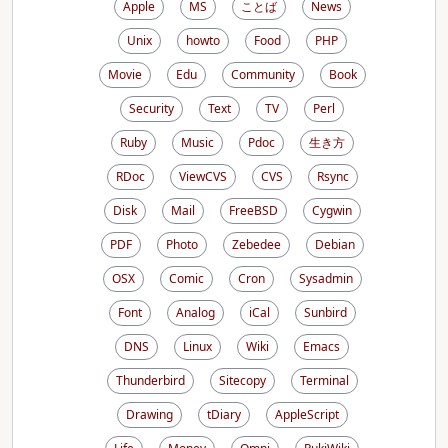
Apple
MS
ことば
News
Unix
howto
Food
PHP
Movie
Edu
Community
Book
Security
Text
TV
Perl
Ruby
Music
Pdoc
生き方
RDoc
ViewCVS
CVS
Rsync
Disk
Mail
FreeBSD
Cygwin
PDF
Photo
Zebedee
Debian
OSX
Comic
Cron
Sysadmin
Font
Analog
iCal
Sunbird
DNS
Linux
Wiki
Emacs
Thunderbird
Sitecopy
Terminal
Drawing
tDiary
AppleScript