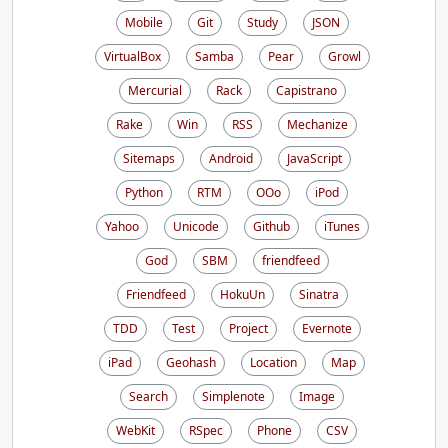
Mobile
Git
Study
JSON
VirtualBox
Samba
Pear
Growl
Mercurial
Rack
Capistrano
Rake
Win
RSS
Mechanize
Sitemaps
Android
JavaScript
Python
RTM
OOo
iPod
Yahoo
Unicode
Github
iTunes
God
SBM
friendfeed
Friendfeed
HokuUn
Sinatra
TDD
Test
Project
Evernote
iPad
Geohash
Location
Map
Search
Simplenote
Image
WebKit
RSpec
Phone
CSV