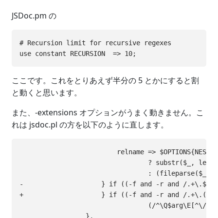
JSDoc.pm の
# Recursion limit for recursive regexes

ここです。これをとりあえず半分の 5 とかにすると割
と動くと思います。
また、-extensions オプションがうまく動きません。こ
れは jsdoc.pl の方を以下のように直します。
                         relname => $OPTIONS{NESTED
                                 ? substr($_, lengt
                                 : (fileparse($_))[
-                    } if ((-f and -r and /.+\.$ext
+                    } if ((-f and -r and /.+\.($ex
                                 (/^\Q$arg\E[^\/]+$
                 },
