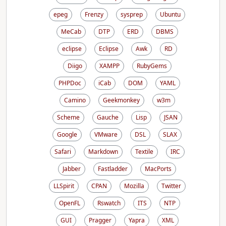
epeg
Frenzy
sysprep
Ubuntu
MeCab
DTP
ERD
DBMS
eclipse
Eclipse
Awk
RD
Diigo
XAMPP
RubyGems
PHPDoc
iCab
DOM
YAML
Camino
Geekmonkey
w3m
Scheme
Gauche
Lisp
JSAN
Google
VMware
DSL
SLAX
Safari
Markdown
Textile
IRC
Jabber
Fastladder
MacPorts
LLSpirit
CPAN
Mozilla
Twitter
OpenFL
Rswatch
ITS
NTP
GUI
Pragger
Yapra
XML