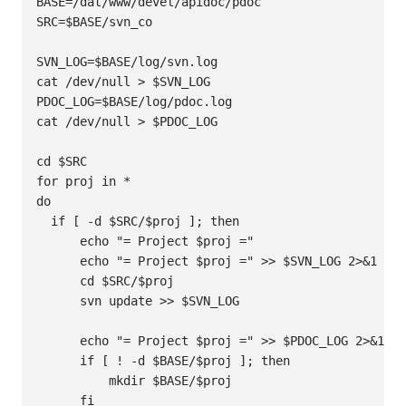
BASE=/dat/www/devel/apidoc/pdoc

SRC=$BASE/svn_co

SVN_LOG=$BASE/log/svn.log

cat /dev/null > $SVN_LOG

PDOC_LOG=$BASE/log/pdoc.log

cat /dev/null > $PDOC_LOG

cd $SRC

for proj in *

do

  if [ -d $SRC/$proj ]; then

      echo "= Project $proj ="

      echo "= Project $proj =" >> $SVN_LOG 2>&1

      cd $SRC/$proj

      svn update >> $SVN_LOG

      echo "= Project $proj =" >> $PDOC_LOG 2>&1

      if [ ! -d $BASE/$proj ]; then

          mkdir $BASE/$proj

      fi
