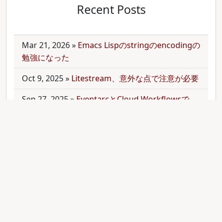
Recent Posts
Mar 21, 2026
»
Emacs Lispのstringのencodingの
勉強になった
Oct 9, 2025
»
Litestream、意外な点で注意が必要
Sep 27, 2025
»
EventarcとCloud Workflowsで
Cloudサービス間を少しずつ連携させる
Sep 21, 2025
»
moonを使って多言語monorepo
を扱ってみた
Sep 9, 2025
»
公開のmonorepoでbundler頼みで
gemをインストールする
Aug 28, 2025
»
RubyのMethodオブジェクトを
JavaScriptのfunctionと比較する