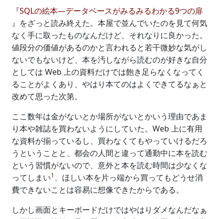
『
SQLの絵本―データベースがみるみるわかる9つの扉
』をざっと読み終えた。本屋で並んでいたのを見て何気
なく手に取ったものなんだけど、それなりに良かった。
値段分の価値があるのかと言われると若干微妙な気がし
ないでもないけど、本を汚しながら読むのが好きな自分
としては Web 上の資料だけでは飽き足らなくなってく
ることがよくあり、やはり本てのはよくできてるなぁと
改めて思った次第。
ここ数年は金がないとか場所がないとかいう理由であま
り本や雑誌を買わないようにしていた。Web 上に有用
な資料が揃っているし、買わなくてもやっていけるだろ
うということと、都会の人間と違って通勤中に本を読む
という習慣がないので、意外と本を読む時間は少なくな
1
ってしまい
、ほしい本を片っ端から買ってもどうせ消
費できないことは容易に想像できたからである。
しかし画面とキーボードだけではやはりダメなんだなぁ