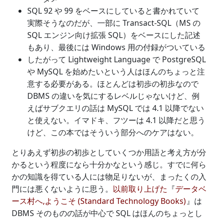
SQL 92 や 99 をベースにしていると書かれていて
実際そうなのだが、一部に Transact-SQL（MS の
SQL エンジン向け拡張 SQL）をベースにした記述
もあり、最後には Windows 用の付録がついている
したがって Lightweight Language で PostgreSQL
や MySQL を始めたいという人はほんのちょっと注
意する必要がある。ほとんどは初歩の初歩なので
DBMS の違いを気にするレベルじゃないけど、例
えばサブクエリの話は MySQL では 4.1 以降でない
と使えない。イマドキ、フツーは 4.1 以降だと思う
けど、この本ではそういう部分へのケアはない。
とりあえず初歩の初歩としていくつか用語と考え方が分
かるという程度になら十分かなという感じ。すでに何ら
かの知識を得ている人には物足りないが、まったくの入
門には悪くないように思う。
以前取り上げた
『
データベ
ース村へ,ようこそ (Standard Technology Books)
』は
DBMS そのものの話が中心で SQL はほんのちょっとし