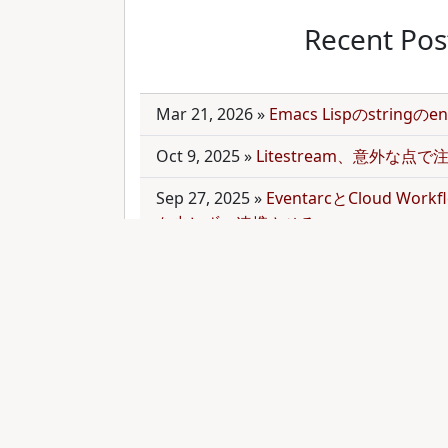
Recent Pos
Mar 21, 2026
»
Emacs Lispのstring
Oct 9, 2025
»
Litestream、意外な点
Sep 27, 2025
»
EventarcとCloud Wor
を少しずつ連携させる
Sep 21, 2025
»
moonを使って多言語mo
Sep 9, 2025
»
公開のmonorepoでbun
トールする
Aug 28, 2025
»
RubyのMethodオブジェク
functionと比較する
Aug 27, 2025
»
ActiveRecordとdry-