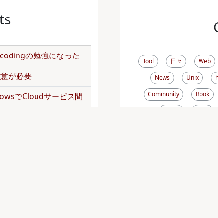
ts
のencodingの勉強になった
Tool
日々
Web
で注意が必要
News
Unix
Community
Book
kflowsでCloudサービス間
Music
Pdoc
Rsync
Disk
Mai
norepoを扱ってみた
Zebedee
Debian
dler頼みでgemをインス
Font
Analog
Emacs
Thunderb
トをJavaScriptの
tDiary
AppleScript
Xen
XREA
Zs
operationでバッチジョブを