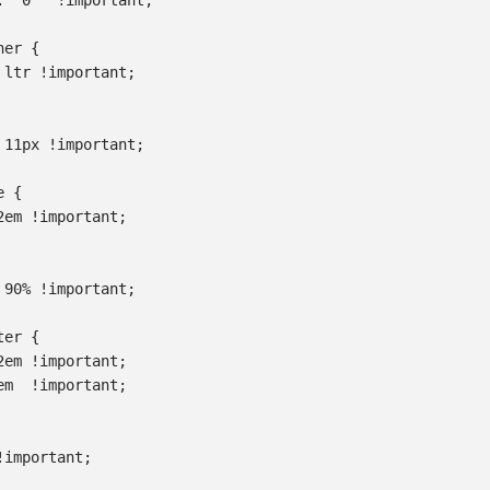
:  0   !important;

er {

 ltr !important;

 11px !important;

 {

em !important;

 90% !important;

er {

em !important;

m  !important;

important;
