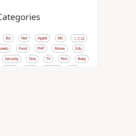
Categories
Biz
Net
Apple
MS
ことば
howto
Food
PHP
Movie
Edu
Security
Text
TV
Perl
Ruby
生き方
RDoc
ViewCVS
CVS
l
FreeBSD
Cygwin
PDF
Photo
OSX
Comic
Cron
Sysadmin
iCal
Sunbird
DNS
Linux
Wiki
ird
Sitecopy
Terminal
Drawing
Life
Money
Omni
PukiWiki
h
Screen
CASL
Firefox
Fink