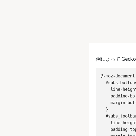
例によって Gecko
@-moz-document
  #subs_buttons
    line-heigh
    padding-bo
    margin-bot
  }

  #subs_toolbar
    line-heigh
    padding-to