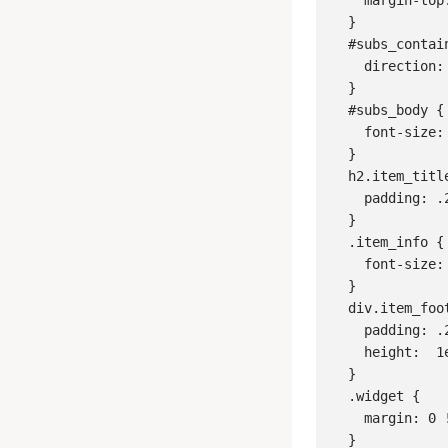
    margin-top
  }

  #subs_contain
    direction:
  }

  #subs_body {

    font-size:
  }

  h2.item_title
    padding: .2
  }

  .item_info {

    font-size:
  }

  div.item_foot
    padding: .2
    height:  1e
  }

  .widget {

    margin: 0 !
  }
