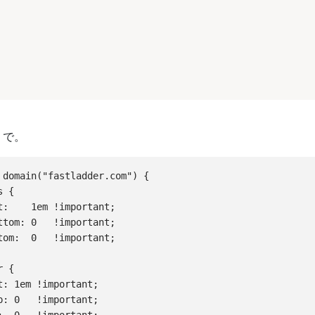
 で。
 domain("fastladder.com") {

 {

t:    1em !important;

ttom: 0   !important;

tom:  0   !important;

 {

t: 1em !important;

p: 0   !important;
