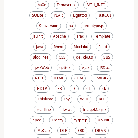
haXe
Ecmascript
PATH_INFO
SQLite
PEAR
Lighttpd
FastCGI
Subversion
au
prototype.js
jsUnit
Apache
Trac
Template
Java
Rhino
Mochikit
Feed
Bloglines
CSS
del.icio.us
SBS
qwikWeb
gettext
Ajax
JSDoc
Rails
HTML
CHM
EPWING
NDTP
EB
IE
CLI
ck
ThinkPad
Toy
WSH
RFC
readline
rlwrap
ImageMagick
epeg
Frenzy
sysprep
Ubuntu
MeCab
DTP
ERD
DBMS