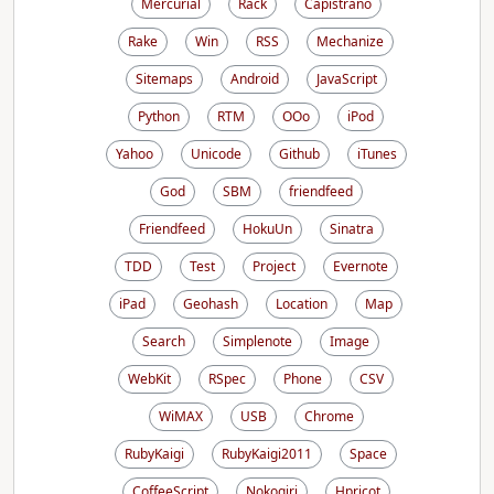
Mercurial
Rack
Capistrano
Rake
Win
RSS
Mechanize
Sitemaps
Android
JavaScript
Python
RTM
OOo
iPod
Yahoo
Unicode
Github
iTunes
God
SBM
friendfeed
Friendfeed
HokuUn
Sinatra
TDD
Test
Project
Evernote
iPad
Geohash
Location
Map
Search
Simplenote
Image
WebKit
RSpec
Phone
CSV
WiMAX
USB
Chrome
RubyKaigi
RubyKaigi2011
Space
CoffeeScript
Nokogiri
Hpricot