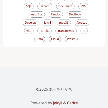
SQL
Hanami
Document
SVG
AsciiDoc
Pandoc
DocBook
Develop
Jekyll
macOS
Node.js
Vite
Heroku
Transformer
AI
Data
Cloud
Wasm
©2026 あーありがち
Powered by
Jekyll
&
Cadre