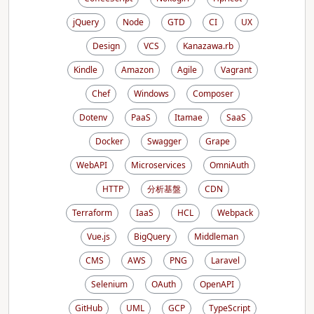
jQuery
Node
GTD
CI
UX
Design
VCS
Kanazawa.rb
Kindle
Amazon
Agile
Vagrant
Chef
Windows
Composer
Dotenv
PaaS
Itamae
SaaS
Docker
Swagger
Grape
WebAPI
Microservices
OmniAuth
HTTP
分析基盤
CDN
Terraform
IaaS
HCL
Webpack
Vue.js
BigQuery
Middleman
CMS
AWS
PNG
Laravel
Selenium
OAuth
OpenAPI
GitHub
UML
GCP
TypeScript