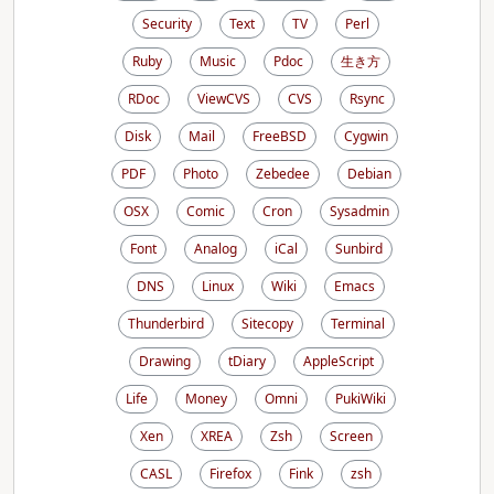
Security
Text
TV
Perl
Ruby
Music
Pdoc
生き方
RDoc
ViewCVS
CVS
Rsync
Disk
Mail
FreeBSD
Cygwin
PDF
Photo
Zebedee
Debian
OSX
Comic
Cron
Sysadmin
Font
Analog
iCal
Sunbird
DNS
Linux
Wiki
Emacs
Thunderbird
Sitecopy
Terminal
Drawing
tDiary
AppleScript
Life
Money
Omni
PukiWiki
Xen
XREA
Zsh
Screen
CASL
Firefox
Fink
zsh