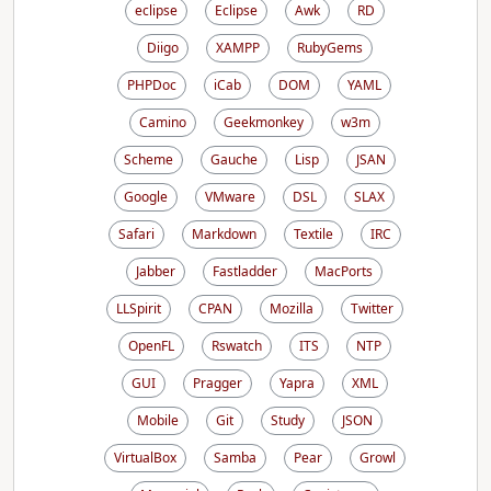
eclipse
Eclipse
Awk
RD
Diigo
XAMPP
RubyGems
PHPDoc
iCab
DOM
YAML
Camino
Geekmonkey
w3m
Scheme
Gauche
Lisp
JSAN
Google
VMware
DSL
SLAX
Safari
Markdown
Textile
IRC
Jabber
Fastladder
MacPorts
LLSpirit
CPAN
Mozilla
Twitter
OpenFL
Rswatch
ITS
NTP
GUI
Pragger
Yapra
XML
Mobile
Git
Study
JSON
VirtualBox
Samba
Pear
Growl