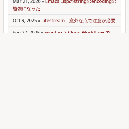
Mar 21, 2026
»
Emacs Lispのstringのencodingの
勉強になった
Oct 9, 2025
»
Litestream、意外な点で注意が必要
Sep 27, 2025
»
EventarcとCloud Workflowsで
Cloudサービス間を少しずつ連携させる
Sep 21, 2025
»
moonを使って多言語monorepo
を扱ってみた
Sep 9, 2025
»
公開のmonorepoでbundler頼みで
gemをインストールする
Aug 28, 2025
»
RubyのMethodオブジェクトを
JavaScriptのfunctionと比較する
Aug 27, 2025
»
ActiveRecordとdry-operationで
バッチジョブをお手軽に管理してみる(3)