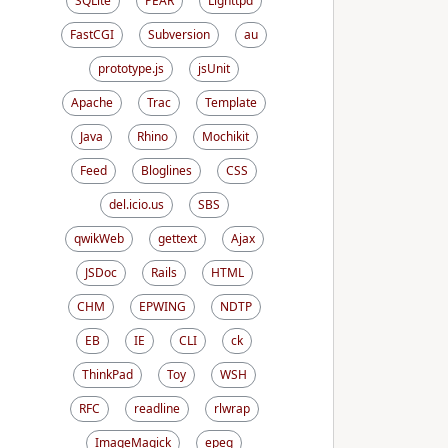
SQLite
PEAR
Lighttpd
FastCGI
Subversion
au
prototype.js
jsUnit
Apache
Trac
Template
Java
Rhino
Mochikit
Feed
Bloglines
CSS
del.icio.us
SBS
qwikWeb
gettext
Ajax
JSDoc
Rails
HTML
CHM
EPWING
NDTP
EB
IE
CLI
ck
ThinkPad
Toy
WSH
RFC
readline
rlwrap
ImageMagick
epeg