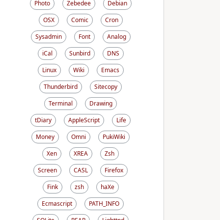
Photo
Zebedee
Debian
OSX
Comic
Cron
Sysadmin
Font
Analog
iCal
Sunbird
DNS
Linux
Wiki
Emacs
Thunderbird
Sitecopy
Terminal
Drawing
tDiary
AppleScript
Life
Money
Omni
PukiWiki
Xen
XREA
Zsh
Screen
CASL
Firefox
Fink
zsh
haXe
Ecmascript
PATH_INFO