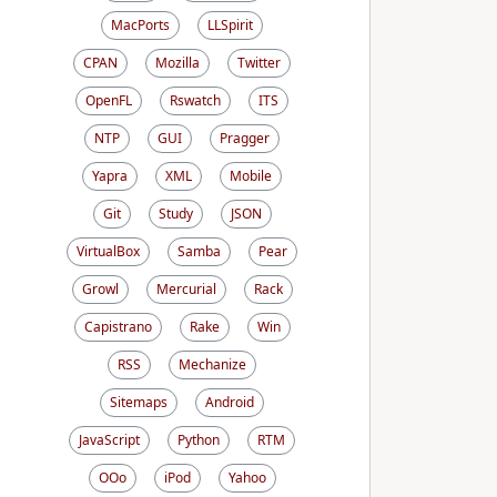
MacPorts
LLSpirit
CPAN
Mozilla
Twitter
OpenFL
Rswatch
ITS
NTP
GUI
Pragger
Yapra
XML
Mobile
Git
Study
JSON
VirtualBox
Samba
Pear
Growl
Mercurial
Rack
Capistrano
Rake
Win
RSS
Mechanize
Sitemaps
Android
JavaScript
Python
RTM
OOo
iPod
Yahoo