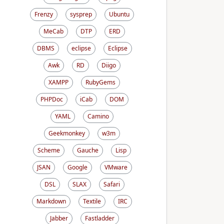
Frenzy
sysprep
Ubuntu
MeCab
DTP
ERD
DBMS
eclipse
Eclipse
Awk
RD
Diigo
XAMPP
RubyGems
PHPDoc
iCab
DOM
YAML
Camino
Geekmonkey
w3m
Scheme
Gauche
Lisp
JSAN
Google
VMware
DSL
SLAX
Safari
Markdown
Textile
IRC
Jabber
Fastladder