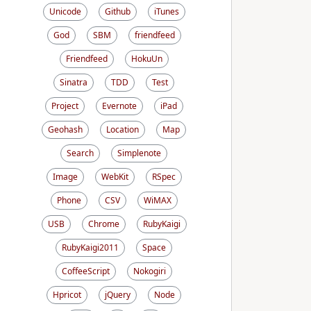
Unicode
Github
iTunes
God
SBM
friendfeed
Friendfeed
HokuUn
Sinatra
TDD
Test
Project
Evernote
iPad
Geohash
Location
Map
Search
Simplenote
Image
WebKit
RSpec
Phone
CSV
WiMAX
USB
Chrome
RubyKaigi
RubyKaigi2011
Space
CoffeeScript
Nokogiri
Hpricot
jQuery
Node