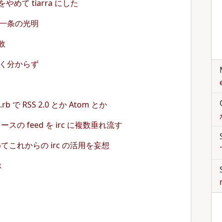
ka をやめて tiarra にした
題に一条の光明
敗
題よく分からず
k.rb で RSS 2.0 とか Atom とか
ースの feed を irc に複数垂れ流す
めてこれからの irc の活用を妄想
ぶ