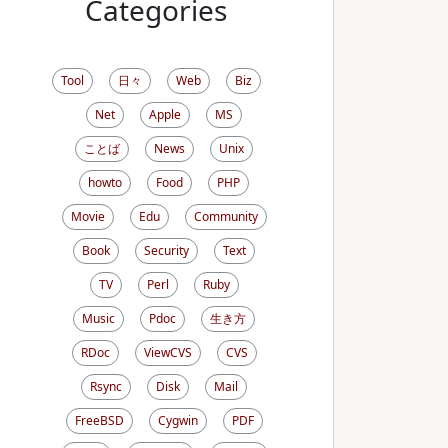
Categories
Tool
日々
Web
Biz
Net
Apple
MS
ことば
News
Unix
howto
Food
PHP
Movie
Edu
Community
Book
Security
Text
TV
Perl
Ruby
Music
Pdoc
生き方
RDoc
ViewCVS
CVS
Rsync
Disk
Mail
FreeBSD
Cygwin
PDF