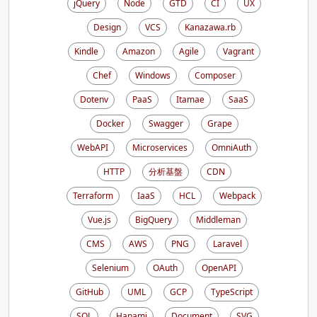
jQuery
Node
GTD
CI
UX
Design
VCS
Kanazawa.rb
Kindle
Amazon
Agile
Vagrant
Chef
Windows
Composer
Dotenv
PaaS
Itamae
SaaS
Docker
Swagger
Grape
WebAPI
Microservices
OmniAuth
HTTP
分析基盤
CDN
Terraform
IaaS
HCL
Webpack
Vue.js
BigQuery
Middleman
CMS
AWS
PNG
Laravel
Selenium
OAuth
OpenAPI
GitHub
UML
GCP
TypeScript
SQL
Hanami
Document
SVG