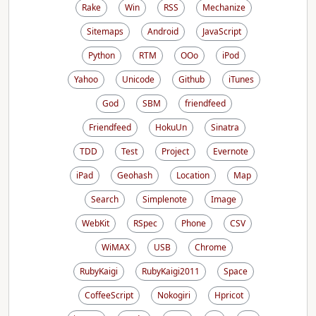
Rake
Win
RSS
Mechanize
Sitemaps
Android
JavaScript
Python
RTM
OOo
iPod
Yahoo
Unicode
Github
iTunes
God
SBM
friendfeed
Friendfeed
HokuUn
Sinatra
TDD
Test
Project
Evernote
iPad
Geohash
Location
Map
Search
Simplenote
Image
WebKit
RSpec
Phone
CSV
WiMAX
USB
Chrome
RubyKaigi
RubyKaigi2011
Space
CoffeeScript
Nokogiri
Hpricot