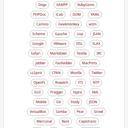
Diigo
XAMPP
RubyGems
PHPDoc
iCab
DOM
YAML
Camino
Geekmonkey
w3m
Scheme
Gauche
Lisp
JSAN
Google
VMware
DSL
SLAX
Safari
Markdown
Textile
IRC
Jabber
Fastladder
MacPorts
LLSpirit
CPAN
Mozilla
Twitter
OpenFL
Rswatch
ITS
NTP
GUI
Pragger
Yapra
XML
Mobile
Git
Study
JSON
VirtualBox
Samba
Pear
Growl
Mercurial
Rack
Capistrano