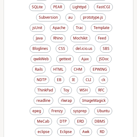
SQLite
PEAR
Lighttpd
FastCGI
Subversion
au
prototype.js
jsUnit
Apache
Trac
Template
Java
Rhino
Mochikit
Feed
Bloglines
CSS
del.icio.us
SBS
qwikWeb
gettext
Ajax
JSDoc
Rails
HTML
CHM
EPWING
NDTP
EB
IE
CLI
ck
ThinkPad
Toy
WSH
RFC
readline
rlwrap
ImageMagick
epeg
Frenzy
sysprep
Ubuntu
MeCab
DTP
ERD
DBMS
eclipse
Eclipse
Awk
RD