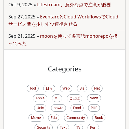
Oct 9, 2025
»
Litestream、意外な点で注意が必要
Sep 27, 2025
»
EventarcとCloud WorkflowsでCloud
サービス間を少しずつ連携させる
Sep 21, 2025
»
moonを使って多言語monorepoを扱
ってみた
Categories
Tool
日々
Web
Biz
Net
Apple
MS
ことば
News
Unix
howto
Food
PHP
Movie
Edu
Community
Book
Security
Text
TV
Perl