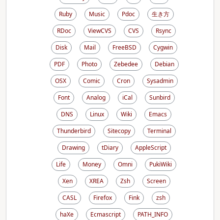
Ruby
Music
Pdoc
生き方
RDoc
ViewCVS
CVS
Rsync
Disk
Mail
FreeBSD
Cygwin
PDF
Photo
Zebedee
Debian
OSX
Comic
Cron
Sysadmin
Font
Analog
iCal
Sunbird
DNS
Linux
Wiki
Emacs
Thunderbird
Sitecopy
Terminal
Drawing
tDiary
AppleScript
Life
Money
Omni
PukiWiki
Xen
XREA
Zsh
Screen
CASL
Firefox
Fink
zsh
haXe
Ecmascript
PATH_INFO