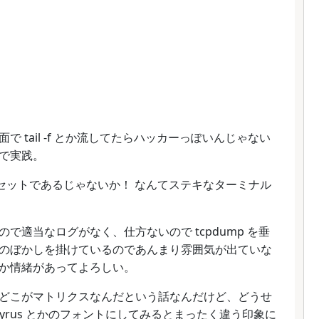
 tail -f とか流してたらハッカーっぽいんじゃない
で実践。
定がプリセットであるじゃないか！ なんてステキなターミナル
適当なログがなく、仕方ないので tcpdump を垂
のぼかしを掛けているのであんまり雰囲気が出ていな
か情緒があってよろしい。
どこがマトリクスなんだという話なんだけど、どうせ
yrus とかのフォントにしてみるとまったく違う印象に