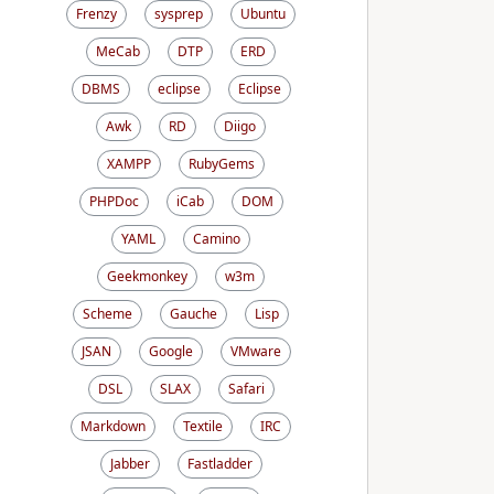
Frenzy
sysprep
Ubuntu
MeCab
DTP
ERD
DBMS
eclipse
Eclipse
Awk
RD
Diigo
XAMPP
RubyGems
PHPDoc
iCab
DOM
YAML
Camino
Geekmonkey
w3m
Scheme
Gauche
Lisp
JSAN
Google
VMware
DSL
SLAX
Safari
Markdown
Textile
IRC
Jabber
Fastladder