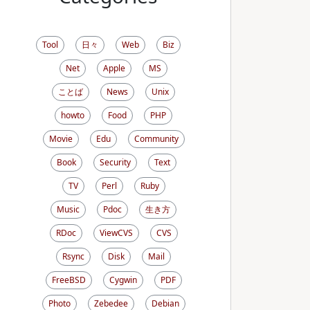
Tool
日々
Web
Biz
Net
Apple
MS
ことば
News
Unix
howto
Food
PHP
Movie
Edu
Community
Book
Security
Text
TV
Perl
Ruby
Music
Pdoc
生き方
RDoc
ViewCVS
CVS
Rsync
Disk
Mail
FreeBSD
Cygwin
PDF
Photo
Zebedee
Debian