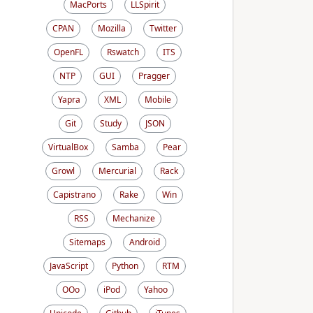
MacPorts
LLSpirit
CPAN
Mozilla
Twitter
OpenFL
Rswatch
ITS
NTP
GUI
Pragger
Yapra
XML
Mobile
Git
Study
JSON
VirtualBox
Samba
Pear
Growl
Mercurial
Rack
Capistrano
Rake
Win
RSS
Mechanize
Sitemaps
Android
JavaScript
Python
RTM
OOo
iPod
Yahoo