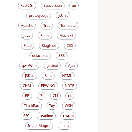
FastCGI
Subversion
au
prototype.js
jsUnit
Apache
Trac
Template
Java
Rhino
Mochikit
Feed
Bloglines
CSS
del.icio.us
SBS
qwikWeb
gettext
Ajax
JSDoc
Rails
HTML
CHM
EPWING
NDTP
EB
IE
CLI
ck
ThinkPad
Toy
WSH
RFC
readline
rlwrap
ImageMagick
epeg