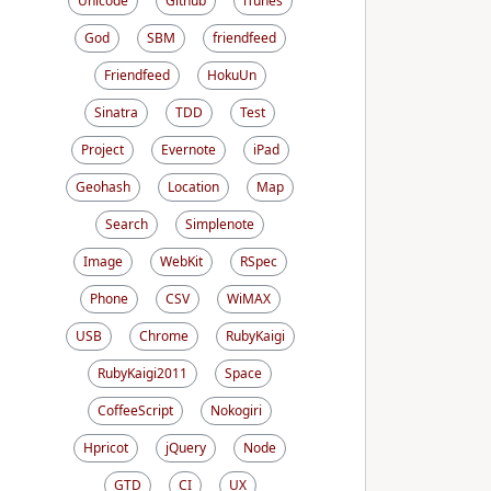
Unicode
Github
iTunes
God
SBM
friendfeed
Friendfeed
HokuUn
Sinatra
TDD
Test
Project
Evernote
iPad
Geohash
Location
Map
Search
Simplenote
Image
WebKit
RSpec
Phone
CSV
WiMAX
USB
Chrome
RubyKaigi
RubyKaigi2011
Space
CoffeeScript
Nokogiri
Hpricot
jQuery
Node
GTD
CI
UX