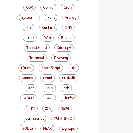
OSX
Comic
Cron
Sysadmin
Font
Analog
iCal
Sunbird
DNS
Linux
Wiki
Emacs
Thunderbird
Sitecopy
Terminal
Drawing
tDiary
AppleScript
Life
Money
Omni
PukiWiki
Xen
XREA
Zsh
Screen
CASL
Firefox
Fink
zsh
haXe
Ecmascript
PATH_INFO
SQLite
PEAR
Lighttpd