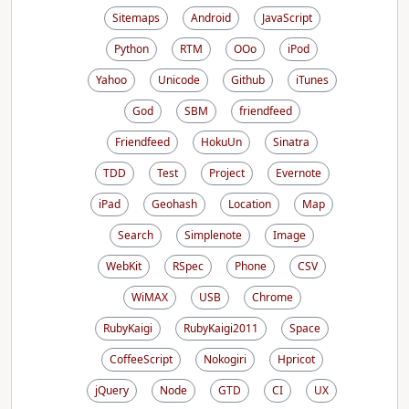
Sitemaps
Android
JavaScript
Python
RTM
OOo
iPod
Yahoo
Unicode
Github
iTunes
God
SBM
friendfeed
Friendfeed
HokuUn
Sinatra
TDD
Test
Project
Evernote
iPad
Geohash
Location
Map
Search
Simplenote
Image
WebKit
RSpec
Phone
CSV
WiMAX
USB
Chrome
RubyKaigi
RubyKaigi2011
Space
CoffeeScript
Nokogiri
Hpricot
jQuery
Node
GTD
CI
UX