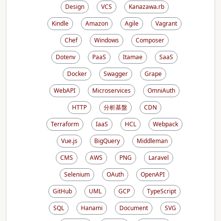
Design
VCS
Kanazawa.rb
Kindle
Amazon
Agile
Vagrant
Chef
Windows
Composer
Dotenv
PaaS
Itamae
SaaS
Docker
Swagger
Grape
WebAPI
Microservices
OmniAuth
HTTP
分析基盤
CDN
Terraform
IaaS
HCL
Webpack
Vue.js
BigQuery
Middleman
CMS
AWS
PNG
Laravel
Selenium
OAuth
OpenAPI
GitHub
UML
GCP
TypeScript
SQL
Hanami
Document
SVG