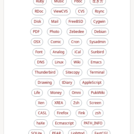
Ruby
Music
Pdoc
生き方
RDoc
ViewCVS
CVS
Rsync
Disk
Mail
FreeBSD
Cygwin
PDF
Photo
Zebedee
Debian
OSX
Comic
Cron
Sysadmin
Font
Analog
iCal
Sunbird
DNS
Linux
Wiki
Emacs
Thunderbird
Sitecopy
Terminal
Drawing
tDiary
AppleScript
Life
Money
Omni
PukiWiki
Xen
XREA
Zsh
Screen
CASL
Firefox
Fink
zsh
haXe
Ecmascript
PATH_INFO
SQLite
PEAR
Lighttpd
FastCGI