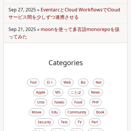
Sep 27, 2025
»
EventarcとCloud WorkflowsでCloud
サービス間を少しずつ連携させる
Sep 21, 2025
»
moonを使って多言語monorepoを扱
ってみた
Categories
Tool
日々
Web
Biz
Net
Apple
MS
ことば
News
Unix
howto
Food
PHP
Movie
Edu
Community
Book
Security
Text
TV
Perl