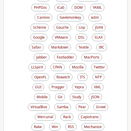
PHPDoc
iCab
DOM
YAML
Camino
Geekmonkey
w3m
Scheme
Gauche
Lisp
JSAN
Google
VMware
DSL
SLAX
Safari
Markdown
Textile
IRC
Jabber
Fastladder
MacPorts
LLSpirit
CPAN
Mozilla
Twitter
OpenFL
Rswatch
ITS
NTP
GUI
Pragger
Yapra
XML
Mobile
Git
Study
JSON
VirtualBox
Samba
Pear
Growl
Mercurial
Rack
Capistrano
Rake
Win
RSS
Mechanize