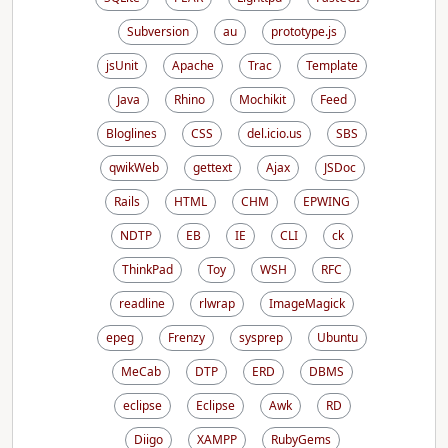
Subversion
au
prototype.js
jsUnit
Apache
Trac
Template
Java
Rhino
Mochikit
Feed
Bloglines
CSS
del.icio.us
SBS
qwikWeb
gettext
Ajax
JSDoc
Rails
HTML
CHM
EPWING
NDTP
EB
IE
CLI
ck
ThinkPad
Toy
WSH
RFC
readline
rlwrap
ImageMagick
epeg
Frenzy
sysprep
Ubuntu
MeCab
DTP
ERD
DBMS
eclipse
Eclipse
Awk
RD
Diigo
XAMPP
RubyGems