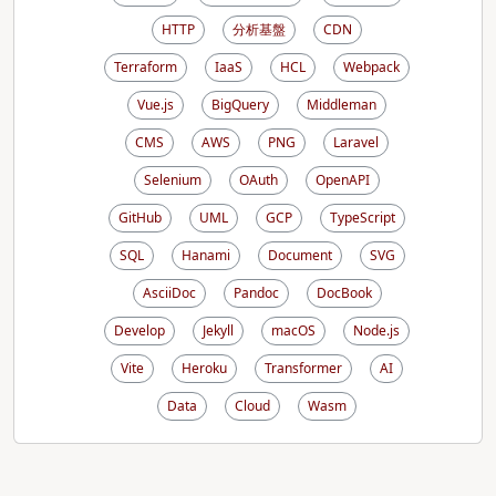
HTTP
分析基盤
CDN
Terraform
IaaS
HCL
Webpack
Vue.js
BigQuery
Middleman
CMS
AWS
PNG
Laravel
Selenium
OAuth
OpenAPI
GitHub
UML
GCP
TypeScript
SQL
Hanami
Document
SVG
AsciiDoc
Pandoc
DocBook
Develop
Jekyll
macOS
Node.js
Vite
Heroku
Transformer
AI
Data
Cloud
Wasm