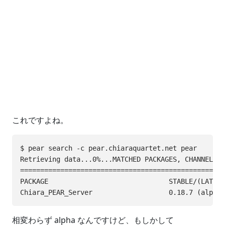
これですよね。
$ pear search -c pear.chiaraquartet.net pear

Retrieving data...0%...MATCHED PACKAGES, CHANNEL PE
=================================================

PACKAGE                              STABLE/(LATEST
相変わらず alpha なんですけど、もしかして