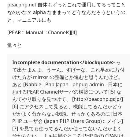
pear.php.net 自体もずっとこれで運用してるってこと
なのかな？ alpha なままってどうなんだろうというの
と、マニュアルにも
[PEAR :: Manual :: Channels][4]
堂々と
Incomplete documentation</blockquote>
っ
て出たまんま。うーん。すげーな。これ早めに片付
けた方が mirror の整備とか進むと思うんだけど。
あと [Nabble - Php Japan - phpug-admin - 日本に
おけるPEAR Channelサーバの構築について][5] な
んてやり取りを見つけて、 [http://pear.php.gr.jp/]
[6] にアクセスして見ると、機能してるんだかどう
だかよく分からない状態。せっかくあるのに [日本
PHP ユーザ会 (Japan PHP Users Group) :: メイン]
[7] を見ても使ってるんだか使ってないんだかよく
分からない。 まぁ結局のところ PHP 版の CPAN は