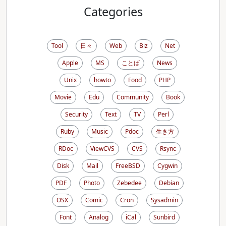
Categories
Tool
日々
Web
Biz
Net
Apple
MS
ことば
News
Unix
howto
Food
PHP
Movie
Edu
Community
Book
Security
Text
TV
Perl
Ruby
Music
Pdoc
生き方
RDoc
ViewCVS
CVS
Rsync
Disk
Mail
FreeBSD
Cygwin
PDF
Photo
Zebedee
Debian
OSX
Comic
Cron
Sysadmin
Font
Analog
iCal
Sunbird