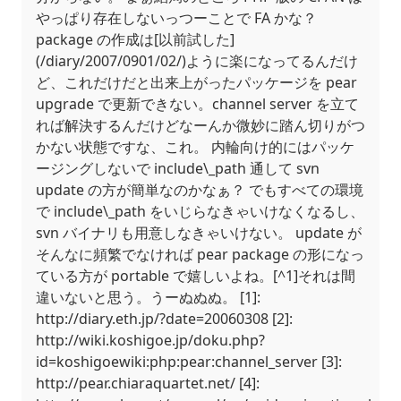
やっぱり存在しないっつーことで FA かな？
package の作成は[以前試した]
(/diary/2007/0901/02/)ように楽になってるんだけ
ど、これだけだと出来上がったパッケージを pear
upgrade で更新できない。channel server を立て
れば解決するんだけどなーんか微妙に踏ん切りがつ
かない状態ですな、これ。 内輪向け的にはパッケ
ージングしないで include\_path 通して svn
update の方が簡単なのかなぁ？ でもすべての環境
で include\_path をいじらなきゃいけなくなるし、
svn バイナリも用意しなきゃいけない。 update が
そんなに頻繁でなければ pear package の形になっ
ている方が portable で嬉しいよね。[^1]それは間
違いないと思う。うーぬぬぬ。 [1]:
http://diary.eth.jp/?date=20060308 [2]:
http://wiki.koshigoe.jp/doku.php?
id=koshigoewiki:php:pear:channel_server [3]:
http://pear.chiaraquartet.net/ [4]: