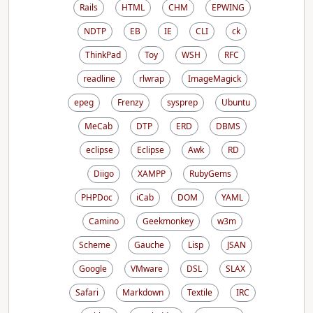
Rails
HTML
CHM
EPWING
NDTP
EB
IE
CLI
ck
ThinkPad
Toy
WSH
RFC
readline
rlwrap
ImageMagick
epeg
Frenzy
sysprep
Ubuntu
MeCab
DTP
ERD
DBMS
eclipse
Eclipse
Awk
RD
Diigo
XAMPP
RubyGems
PHPDoc
iCab
DOM
YAML
Camino
Geekmonkey
w3m
Scheme
Gauche
Lisp
JSAN
Google
VMware
DSL
SLAX
Safari
Markdown
Textile
IRC