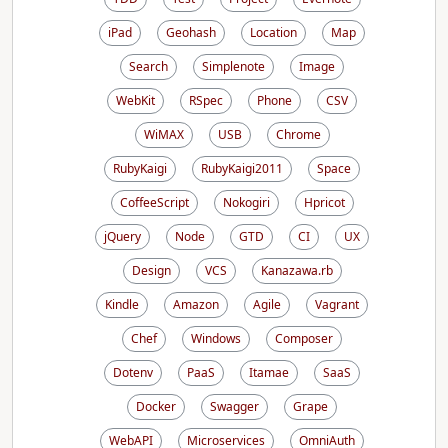
iPad
Geohash
Location
Map
Search
Simplenote
Image
WebKit
RSpec
Phone
CSV
WiMAX
USB
Chrome
RubyKaigi
RubyKaigi2011
Space
CoffeeScript
Nokogiri
Hpricot
jQuery
Node
GTD
CI
UX
Design
VCS
Kanazawa.rb
Kindle
Amazon
Agile
Vagrant
Chef
Windows
Composer
Dotenv
PaaS
Itamae
SaaS
Docker
Swagger
Grape
WebAPI
Microservices
OmniAuth