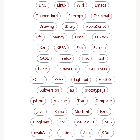
DNS
Linux
Wiki
Emacs
Thunderbird
Sitecopy
Terminal
Drawing
tDiary
AppleScript
Life
Money
Omni
PukiWiki
Xen
XREA
Zsh
Screen
CASL
Firefox
Fink
zsh
haXe
Ecmascript
PATH_INFO
SQLite
PEAR
Lighttpd
FastCGI
Subversion
au
prototype.js
jsUnit
Apache
Trac
Template
Java
Rhino
Mochikit
Feed
Bloglines
CSS
del.icio.us
SBS
qwikWeb
gettext
Ajax
JSDoc