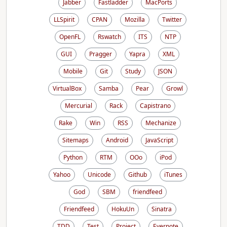
Jabber
Fastladder
MacPorts
LLSpirit
CPAN
Mozilla
Twitter
OpenFL
Rswatch
ITS
NTP
GUI
Pragger
Yapra
XML
Mobile
Git
Study
JSON
VirtualBox
Samba
Pear
Growl
Mercurial
Rack
Capistrano
Rake
Win
RSS
Mechanize
Sitemaps
Android
JavaScript
Python
RTM
OOo
iPod
Yahoo
Unicode
Github
iTunes
God
SBM
friendfeed
Friendfeed
HokuUn
Sinatra
TDD
Test
Project
Evernote