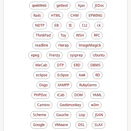
qwikWeb
gettext
Ajax
JSDoc
Rails
HTML
CHM
EPWING
NDTP
EB
IE
CLI
ck
ThinkPad
Toy
WSH
RFC
readline
rlwrap
ImageMagick
epeg
Frenzy
sysprep
Ubuntu
MeCab
DTP
ERD
DBMS
eclipse
Eclipse
Awk
RD
Diigo
XAMPP
RubyGems
PHPDoc
iCab
DOM
YAML
Camino
Geekmonkey
w3m
Scheme
Gauche
Lisp
JSAN
Google
VMware
DSL
SLAX