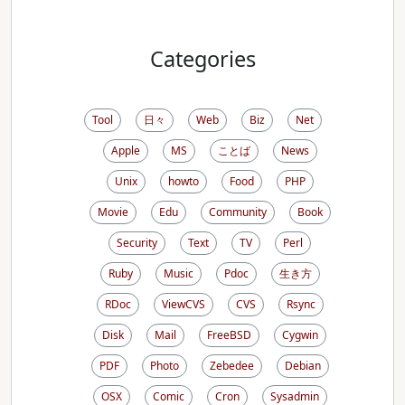
Categories
Tool
日々
Web
Biz
Net
Apple
MS
ことば
News
Unix
howto
Food
PHP
Movie
Edu
Community
Book
Security
Text
TV
Perl
Ruby
Music
Pdoc
生き方
RDoc
ViewCVS
CVS
Rsync
Disk
Mail
FreeBSD
Cygwin
PDF
Photo
Zebedee
Debian
OSX
Comic
Cron
Sysadmin