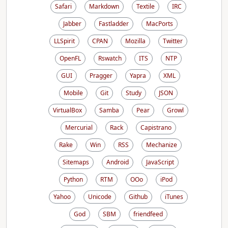
Safari
Markdown
Textile
IRC
Jabber
Fastladder
MacPorts
LLSpirit
CPAN
Mozilla
Twitter
OpenFL
Rswatch
ITS
NTP
GUI
Pragger
Yapra
XML
Mobile
Git
Study
JSON
VirtualBox
Samba
Pear
Growl
Mercurial
Rack
Capistrano
Rake
Win
RSS
Mechanize
Sitemaps
Android
JavaScript
Python
RTM
OOo
iPod
Yahoo
Unicode
Github
iTunes
God
SBM
friendfeed