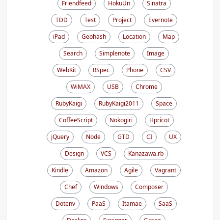
Friendfeed
HokuUn
Sinatra
TDD
Test
Project
Evernote
iPad
Geohash
Location
Map
Search
Simplenote
Image
WebKit
RSpec
Phone
CSV
WiMAX
USB
Chrome
RubyKaigi
RubyKaigi2011
Space
CoffeeScript
Nokogiri
Hpricot
jQuery
Node
GTD
CI
UX
Design
VCS
Kanazawa.rb
Kindle
Amazon
Agile
Vagrant
Chef
Windows
Composer
Dotenv
PaaS
Itamae
SaaS