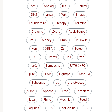
Font
Analog
iCal
Sunbird
DNS
Linux
Wiki
Emacs
Thunderbird
Sitecopy
Terminal
Drawing
tDiary
AppleScript
Life
Money
Omni
PukiWiki
Xen
XREA
Zsh
Screen
CASL
Firefox
Fink
zsh
haXe
Ecmascript
PATH_INFO
SQLite
PEAR
Lighttpd
FastCGI
Subversion
au
prototype.js
jsUnit
Apache
Trac
Template
Java
Rhino
Mochikit
Feed
Bloglines
CSS
del.icio.us
SBS