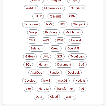
Docker
Swagger
Grape
WebAPI
Microservices
OmniAuth
HTTP
分析基盤
CDN
Terraform
IaaS
HCL
Webpack
Vue.js
BigQuery
Middleman
CMS
AWS
PNG
Laravel
Selenium
OAuth
OpenAPI
GitHub
UML
GCP
TypeScript
SQL
Hanami
Document
SVG
AsciiDoc
Pandoc
DocBook
Develop
Jekyll
macOS
Node.js
Vite
Heroku
Transformer
AI
Data
Cloud
Wasm