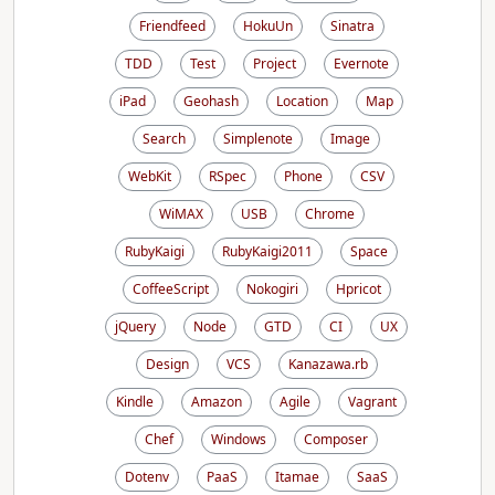
Friendfeed
HokuUn
Sinatra
TDD
Test
Project
Evernote
iPad
Geohash
Location
Map
Search
Simplenote
Image
WebKit
RSpec
Phone
CSV
WiMAX
USB
Chrome
RubyKaigi
RubyKaigi2011
Space
CoffeeScript
Nokogiri
Hpricot
jQuery
Node
GTD
CI
UX
Design
VCS
Kanazawa.rb
Kindle
Amazon
Agile
Vagrant
Chef
Windows
Composer
Dotenv
PaaS
Itamae
SaaS