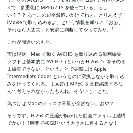
で、その AVCHD、ビデオの圧縮が H.264 で音声が AC-
3 で、多重化に MPEG2-TS を使っている、らし
い？？？ あーこの辺全然追いかけてねぇ。とりあえず
iMovie で取り込めるよ、という情報を頼りに「おぉ、
1
それなら大丈夫」と安易に判断してやってみた。
これが間違いのもと。
実は現状、Mac で動く AVCHD を取り込める動画編集
ソフトは基本的に AVCHD（というかH.264 ?）をそのま
ま編集できない。ということで実際には Apple
Intermediate Codec というものに変換しながら取り込
みを行ってくれる。まぁ昔は MPEG を直接編集するな
んて考えられなかったもんね。そういうことだ。
気づけば Mac のディスク容量が全然ない。おや？
そうです、H.264 の圧縮が解かれた動画ファイルは結構
でかい！ 1時間で40GBという大きさに達するとな！