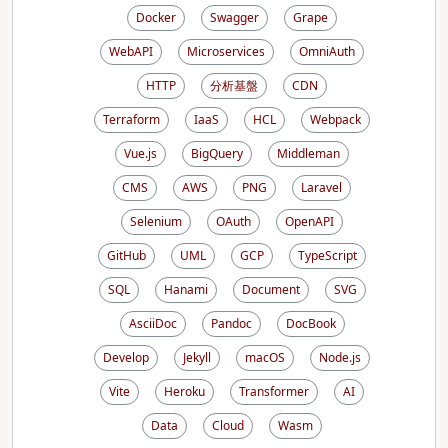
Docker
Swagger
Grape
WebAPI
Microservices
OmniAuth
HTTP
分析基盤
CDN
Terraform
IaaS
HCL
Webpack
Vue.js
BigQuery
Middleman
CMS
AWS
PNG
Laravel
Selenium
OAuth
OpenAPI
GitHub
UML
GCP
TypeScript
SQL
Hanami
Document
SVG
AsciiDoc
Pandoc
DocBook
Develop
Jekyll
macOS
Node.js
Vite
Heroku
Transformer
AI
Data
Cloud
Wasm