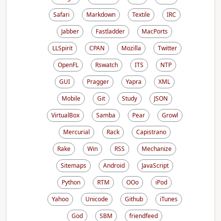
Safari
Markdown
Textile
IRC
Jabber
Fastladder
MacPorts
LLSpirit
CPAN
Mozilla
Twitter
OpenFL
Rswatch
ITS
NTP
GUI
Pragger
Yapra
XML
Mobile
Git
Study
JSON
VirtualBox
Samba
Pear
Growl
Mercurial
Rack
Capistrano
Rake
Win
RSS
Mechanize
Sitemaps
Android
JavaScript
Python
RTM
OOo
iPod
Yahoo
Unicode
Github
iTunes
God
SBM
friendfeed