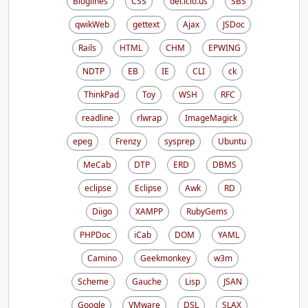
Bloglines
CSS
del.icio.us
SBS
qwikWeb
gettext
Ajax
JSDoc
Rails
HTML
CHM
EPWING
NDTP
EB
IE
CLI
ck
ThinkPad
Toy
WSH
RFC
readline
rlwrap
ImageMagick
epeg
Frenzy
sysprep
Ubuntu
MeCab
DTP
ERD
DBMS
eclipse
Eclipse
Awk
RD
Diigo
XAMPP
RubyGems
PHPDoc
iCab
DOM
YAML
Camino
Geekmonkey
w3m
Scheme
Gauche
Lisp
JSAN
Google
VMware
DSL
SLAX