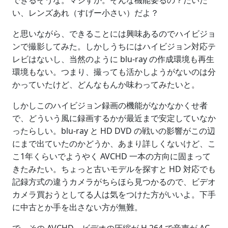
できるそうな。マジすか。そんな機能要るの？だいた
い、レンズあれ（すげー小さい）だよ？
と思いながら、できることには興味あるのでハイビジョ
ンで撮影してみた。しかしうちにはハイビジョン対応テ
レビはないし、当然のように blu-ray の作成環境も再生
環境もない。つまり、撮っても活かしようがないのは分
かっていたけど、どんなもんか味わってみたいと。
しかしこのハイビジョン録画の機能がなかなかくせ者
で、どういう風に録画するかが最近まで安定していなか
ったらしい。blu-ray と HD DVD の戦いの影響がこの辺
にまで出ていたのかどうか、あまり詳しくないけど、こ
こ1年くらいでようやく AVCHD 一本の方向に固まって
きたみたい。ちょっと古いモデルを探すと HD 対応でも
記録方式の違うカメラがちらほら見つかるので、ビデオ
カメラ買おうとしてる人は気をつけた方がいいよ。下手
に中古とか手を出さない方が無難。