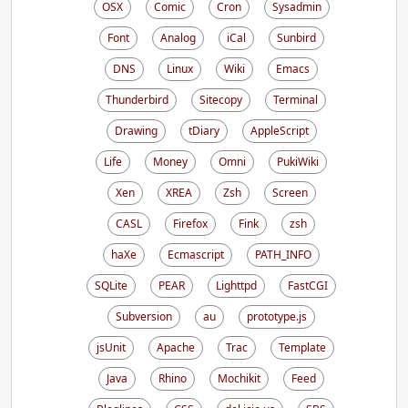
OSX
Comic
Cron
Sysadmin
Font
Analog
iCal
Sunbird
DNS
Linux
Wiki
Emacs
Thunderbird
Sitecopy
Terminal
Drawing
tDiary
AppleScript
Life
Money
Omni
PukiWiki
Xen
XREA
Zsh
Screen
CASL
Firefox
Fink
zsh
haXe
Ecmascript
PATH_INFO
SQLite
PEAR
Lighttpd
FastCGI
Subversion
au
prototype.js
jsUnit
Apache
Trac
Template
Java
Rhino
Mochikit
Feed