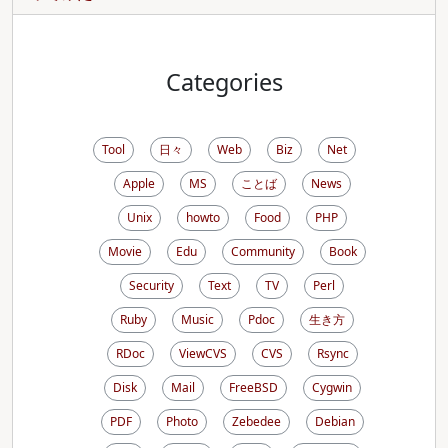
Categories
Tool
日々
Web
Biz
Net
Apple
MS
ことば
News
Unix
howto
Food
PHP
Movie
Edu
Community
Book
Security
Text
TV
Perl
Ruby
Music
Pdoc
生き方
RDoc
ViewCVS
CVS
Rsync
Disk
Mail
FreeBSD
Cygwin
PDF
Photo
Zebedee
Debian