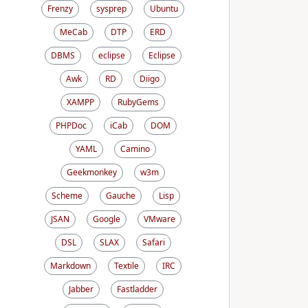
Frenzy
sysprep
Ubuntu
MeCab
DTP
ERD
DBMS
eclipse
Eclipse
Awk
RD
Diigo
XAMPP
RubyGems
PHPDoc
iCab
DOM
YAML
Camino
Geekmonkey
w3m
Scheme
Gauche
Lisp
JSAN
Google
VMware
DSL
SLAX
Safari
Markdown
Textile
IRC
Jabber
Fastladder