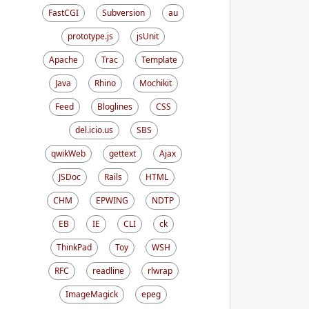
FastCGI
Subversion
au
prototype.js
jsUnit
Apache
Trac
Template
Java
Rhino
Mochikit
Feed
Bloglines
CSS
del.icio.us
SBS
qwikWeb
gettext
Ajax
JSDoc
Rails
HTML
CHM
EPWING
NDTP
EB
IE
CLI
ck
ThinkPad
Toy
WSH
RFC
readline
rlwrap
ImageMagick
epeg