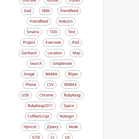
Unicode
Github
iTunes
God
SBM
friendfeed
Friendfeed
HokuUn
Sinatra
TDD
Test
Project
Evernote
iPad
Geohash
Location
Map
Search
Simplenote
Image
WebKit
RSpec
Phone
CSV
WiMAX
USB
Chrome
RubyKaigi
RubyKaigi2011
Space
CoffeeScript
Nokogiri
Hpricot
jQuery
Node
GTD
CI
UX