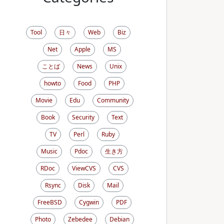
Tool
日々
Web
Biz
Net
Apple
MS
ことば
News
Unix
howto
Food
PHP
Movie
Edu
Community
Book
Security
Text
TV
Perl
Ruby
Music
Pdoc
生き方
RDoc
ViewCVS
CVS
Rsync
Disk
Mail
FreeBSD
Cygwin
PDF
Photo
Zebedee
Debian