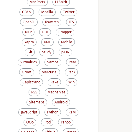
MacPorts
LLSpirit
CPAN
Mozilla
Twitter
OpenFL
Rswatch
ITS
NTP
GUI
Pragger
Yapra
XML
Mobile
Git
Study
JSON
VirtualBox
Samba
Pear
Growl
Mercurial
Rack
Capistrano
Rake
Win
RSS
Mechanize
Sitemaps
Android
JavaScript
Python
RTM
OOo
iPod
Yahoo