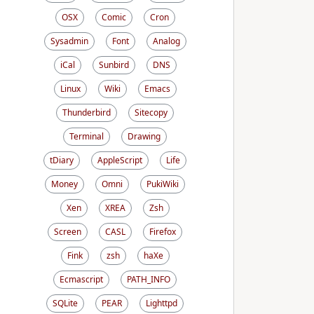
OSX
Comic
Cron
Sysadmin
Font
Analog
iCal
Sunbird
DNS
Linux
Wiki
Emacs
Thunderbird
Sitecopy
Terminal
Drawing
tDiary
AppleScript
Life
Money
Omni
PukiWiki
Xen
XREA
Zsh
Screen
CASL
Firefox
Fink
zsh
haXe
Ecmascript
PATH_INFO
SQLite
PEAR
Lighttpd