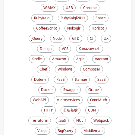
WiMAX
USB
Chrome
RubyKaigi
RubyKaigi2011
Space
CoffeeScript
Nokogiri
Hpricot
jQuery
Node
GTD
CI
UX
Design
VCS
Kanazawa.rb
Kindle
Amazon
Agile
Vagrant
Chef
Windows
Composer
Dotenv
PaaS
Itamae
SaaS
Docker
Swagger
Grape
WebAPI
Microservices
OmniAuth
HTTP
分析基盤
CDN
Terraform
IaaS
HCL
Webpack
Vue.js
BigQuery
Middleman