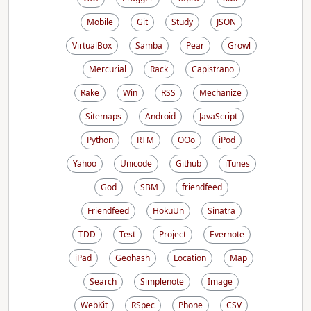
Mobile
Git
Study
JSON
VirtualBox
Samba
Pear
Growl
Mercurial
Rack
Capistrano
Rake
Win
RSS
Mechanize
Sitemaps
Android
JavaScript
Python
RTM
OOo
iPod
Yahoo
Unicode
Github
iTunes
God
SBM
friendfeed
Friendfeed
HokuUn
Sinatra
TDD
Test
Project
Evernote
iPad
Geohash
Location
Map
Search
Simplenote
Image
WebKit
RSpec
Phone
CSV