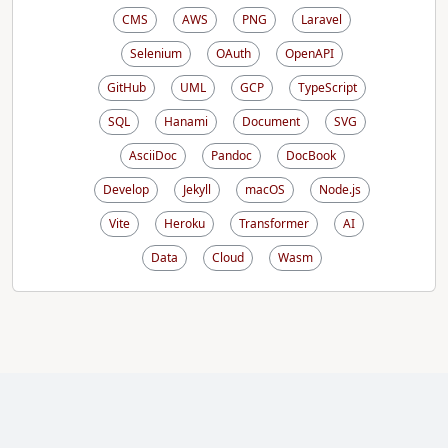
CMS
AWS
PNG
Laravel
Selenium
OAuth
OpenAPI
GitHub
UML
GCP
TypeScript
SQL
Hanami
Document
SVG
AsciiDoc
Pandoc
DocBook
Develop
Jekyll
macOS
Node.js
Vite
Heroku
Transformer
AI
Data
Cloud
Wasm