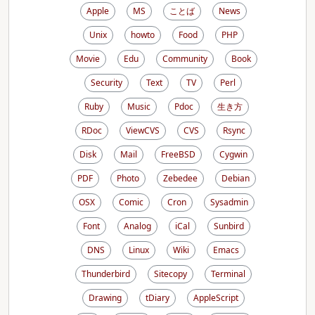
Apple
MS
ことば
News
Unix
howto
Food
PHP
Movie
Edu
Community
Book
Security
Text
TV
Perl
Ruby
Music
Pdoc
生き方
RDoc
ViewCVS
CVS
Rsync
Disk
Mail
FreeBSD
Cygwin
PDF
Photo
Zebedee
Debian
OSX
Comic
Cron
Sysadmin
Font
Analog
iCal
Sunbird
DNS
Linux
Wiki
Emacs
Thunderbird
Sitecopy
Terminal
Drawing
tDiary
AppleScript