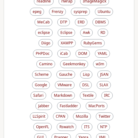
readline
rlwrap
ImageMagick
epeg
Frenzy
sysprep
Ubuntu
MeCab
DTP
ERD
DBMS
eclipse
Eclipse
Awk
RD
Diigo
XAMPP
RubyGems
PHPDoc
iCab
DOM
YAML
Camino
Geekmonkey
w3m
Scheme
Gauche
Lisp
JSAN
Google
VMware
DSL
SLAX
Safari
Markdown
Textile
IRC
Jabber
Fastladder
MacPorts
LLSpirit
CPAN
Mozilla
Twitter
OpenFL
Rswatch
ITS
NTP
GUI
Pragger
Yapra
XML