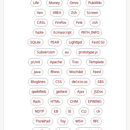
Life
Money
Omni
PukiWiki
Xen
XREA
Zsh
Screen
CASL
Firefox
Fink
zsh
haXe
Ecmascript
PATH_INFO
SQLite
PEAR
Lighttpd
FastCGI
Subversion
au
prototype.js
jsUnit
Apache
Trac
Template
Java
Rhino
Mochikit
Feed
Bloglines
CSS
del.icio.us
SBS
qwikWeb
gettext
Ajax
JSDoc
Rails
HTML
CHM
EPWING
NDTP
EB
IE
CLI
ck
ThinkPad
Toy
WSH
RFC