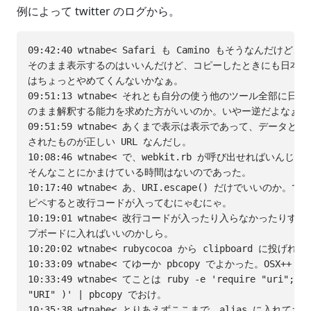
例によって twitter のログから。
09:42:40 wtnabe< Safari も Camino もそうなんだけ
そのまま表示するのはいいんだけど、コピーしたときにも日本語
はちょっとやめてくんないかなぁ。

09:51:13 wtnabe< それとも自分の使う他のツール全部に日本
のまま解釈する能力を求めた方がいいのか。いやー逆だよなぁ。

09:51:59 wtnabe< あくまで表示は表示であって、データとしては 
されたものが正しい URL なんだし。

10:08:46 wtnabe< で、webkit.rb が呼び出せればいん
そんなことにかまけている時間はないのであった。

10:17:40 wtnabe< あ、URI.escape() だけでいいのか。でも 
ピペすると改行コードが入ってむにゃむにゃ。

10:19:01 wtnabe< 改行コードが入ったり入らなかったりす
プボードに入ればいいのかしら。

10:20:02 wtnabe< rubycocoa から clipboard に
10:33:09 wtnabe< てゆーか pbcopy でよかった。OSX++

10:33:49 wtnabe< てことは ruby -e 'require "uri"; put
"URI" )' | pbcopy でおけ。

10:35:38 wtnabe< とりあえずここまで。alias に入れて