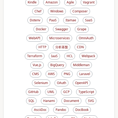
Kindle
Amazon
Agile
Vagrant
Chef
Windows
Composer
Dotenv
PaaS
Itamae
SaaS
Docker
Swagger
Grape
WebAPI
Microservices
OmniAuth
HTTP
分析基盤
CDN
Terraform
IaaS
HCL
Webpack
Vue.js
BigQuery
Middleman
CMS
AWS
PNG
Laravel
Selenium
OAuth
OpenAPI
GitHub
UML
GCP
TypeScript
SQL
Hanami
Document
SVG
AsciiDoc
Pandoc
DocBook