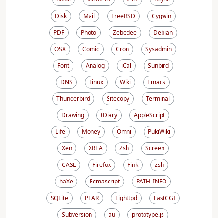
Disk
Mail
FreeBSD
Cygwin
PDF
Photo
Zebedee
Debian
OSX
Comic
Cron
Sysadmin
Font
Analog
iCal
Sunbird
DNS
Linux
Wiki
Emacs
Thunderbird
Sitecopy
Terminal
Drawing
tDiary
AppleScript
Life
Money
Omni
PukiWiki
Xen
XREA
Zsh
Screen
CASL
Firefox
Fink
zsh
haXe
Ecmascript
PATH_INFO
SQLite
PEAR
Lighttpd
FastCGI
Subversion
au
prototype.js