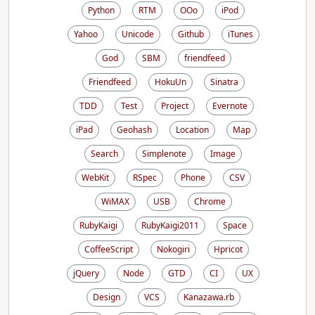
Python
RTM
OOo
iPod
Yahoo
Unicode
Github
iTunes
God
SBM
friendfeed
Friendfeed
HokuUn
Sinatra
TDD
Test
Project
Evernote
iPad
Geohash
Location
Map
Search
Simplenote
Image
WebKit
RSpec
Phone
CSV
WiMAX
USB
Chrome
RubyKaigi
RubyKaigi2011
Space
CoffeeScript
Nokogiri
Hpricot
jQuery
Node
GTD
CI
UX
Design
VCS
Kanazawa.rb