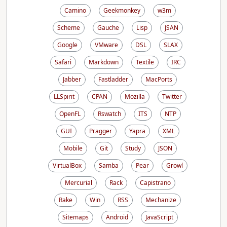
Camino
Geekmonkey
w3m
Scheme
Gauche
Lisp
JSAN
Google
VMware
DSL
SLAX
Safari
Markdown
Textile
IRC
Jabber
Fastladder
MacPorts
LLSpirit
CPAN
Mozilla
Twitter
OpenFL
Rswatch
ITS
NTP
GUI
Pragger
Yapra
XML
Mobile
Git
Study
JSON
VirtualBox
Samba
Pear
Growl
Mercurial
Rack
Capistrano
Rake
Win
RSS
Mechanize
Sitemaps
Android
JavaScript