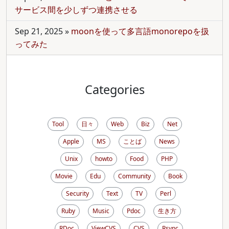
サービス間を少しずつ連携させる
Sep 21, 2025
»
moonを使って多言語monorepoを扱
ってみた
Categories
Tool
日々
Web
Biz
Net
Apple
MS
ことば
News
Unix
howto
Food
PHP
Movie
Edu
Community
Book
Security
Text
TV
Perl
Ruby
Music
Pdoc
生き方
RDoc
ViewCVS
CVS
Rsync