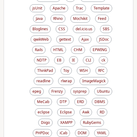
jsUnit
Apache
Trac
Template
Java
Rhino
Mochikit
Feed
Bloglines
CSS
del.icio.us
SBS
qwikWeb
gettext
Ajax
JSDoc
Rails
HTML
CHM
EPWING
NDTP
EB
IE
CLI
ck
ThinkPad
Toy
WSH
RFC
readline
rlwrap
ImageMagick
epeg
Frenzy
sysprep
Ubuntu
MeCab
DTP
ERD
DBMS
eclipse
Eclipse
Awk
RD
Diigo
XAMPP
RubyGems
PHPDoc
iCab
DOM
YAML