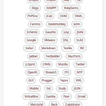
Diigo
XAMPP
RubyGems
PHPDoc
iCab
DOM
YAML
Camino
Geekmonkey
w3m
Scheme
Gauche
Lisp
JSAN
Google
VMware
DSL
SLAX
Safari
Markdown
Textile
IRC
Jabber
Fastladder
MacPorts
LLSpirit
CPAN
Mozilla
Twitter
OpenFL
Rswatch
ITS
NTP
GUI
Pragger
Yapra
XML
Mobile
Git
Study
JSON
VirtualBox
Samba
Pear
Growl
Mercurial
Rack
Capistrano