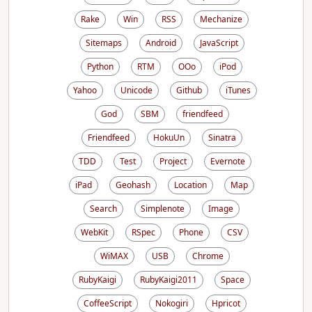
Rake
Win
RSS
Mechanize
Sitemaps
Android
JavaScript
Python
RTM
OOo
iPod
Yahoo
Unicode
Github
iTunes
God
SBM
friendfeed
Friendfeed
HokuUn
Sinatra
TDD
Test
Project
Evernote
iPad
Geohash
Location
Map
Search
Simplenote
Image
WebKit
RSpec
Phone
CSV
WiMAX
USB
Chrome
RubyKaigi
RubyKaigi2011
Space
CoffeeScript
Nokogiri
Hpricot