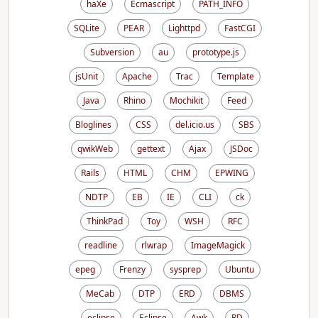
haXe
Ecmascript
PATH_INFO
SQLite
PEAR
Lighttpd
FastCGI
Subversion
au
prototype.js
jsUnit
Apache
Trac
Template
Java
Rhino
Mochikit
Feed
Bloglines
CSS
del.icio.us
SBS
qwikWeb
gettext
Ajax
JSDoc
Rails
HTML
CHM
EPWING
NDTP
EB
IE
CLI
ck
ThinkPad
Toy
WSH
RFC
readline
rlwrap
ImageMagick
epeg
Frenzy
sysprep
Ubuntu
MeCab
DTP
ERD
DBMS
eclipse
Eclipse
Awk
RD