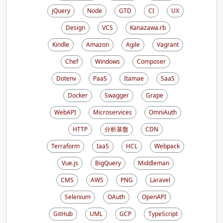
jQuery
Node
GTD
CI
UX
Design
VCS
Kanazawa.rb
Kindle
Amazon
Agile
Vagrant
Chef
Windows
Composer
Dotenv
PaaS
Itamae
SaaS
Docker
Swagger
Grape
WebAPI
Microservices
OmniAuth
HTTP
分析基盤
CDN
Terraform
IaaS
HCL
Webpack
Vue.js
BigQuery
Middleman
CMS
AWS
PNG
Laravel
Selenium
OAuth
OpenAPI
GitHub
UML
GCP
TypeScript