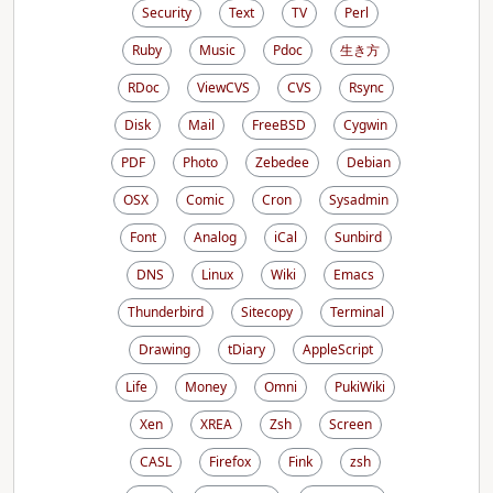
Security
Text
TV
Perl
Ruby
Music
Pdoc
生き方
RDoc
ViewCVS
CVS
Rsync
Disk
Mail
FreeBSD
Cygwin
PDF
Photo
Zebedee
Debian
OSX
Comic
Cron
Sysadmin
Font
Analog
iCal
Sunbird
DNS
Linux
Wiki
Emacs
Thunderbird
Sitecopy
Terminal
Drawing
tDiary
AppleScript
Life
Money
Omni
PukiWiki
Xen
XREA
Zsh
Screen
CASL
Firefox
Fink
zsh