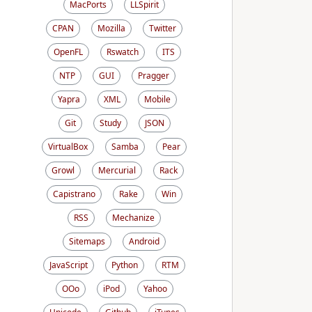
MacPorts
LLSpirit
CPAN
Mozilla
Twitter
OpenFL
Rswatch
ITS
NTP
GUI
Pragger
Yapra
XML
Mobile
Git
Study
JSON
VirtualBox
Samba
Pear
Growl
Mercurial
Rack
Capistrano
Rake
Win
RSS
Mechanize
Sitemaps
Android
JavaScript
Python
RTM
OOo
iPod
Yahoo