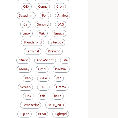
OSX
Comic
Cron
Sysadmin
Font
Analog
iCal
Sunbird
DNS
Linux
Wiki
Emacs
Thunderbird
Sitecopy
Terminal
Drawing
tDiary
AppleScript
Life
Money
Omni
PukiWiki
Xen
XREA
Zsh
Screen
CASL
Firefox
Fink
zsh
haXe
Ecmascript
PATH_INFO
SQLite
PEAR
Lighttpd