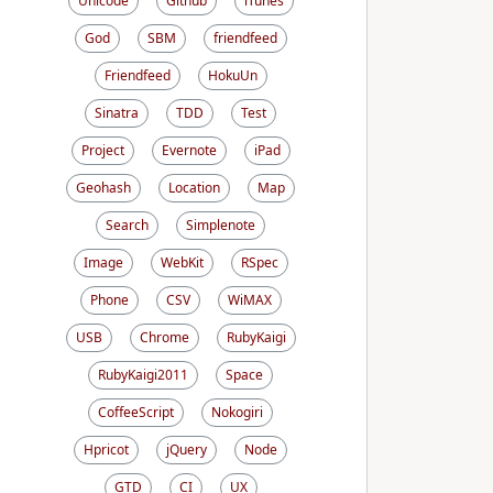
Unicode
Github
iTunes
God
SBM
friendfeed
Friendfeed
HokuUn
Sinatra
TDD
Test
Project
Evernote
iPad
Geohash
Location
Map
Search
Simplenote
Image
WebKit
RSpec
Phone
CSV
WiMAX
USB
Chrome
RubyKaigi
RubyKaigi2011
Space
CoffeeScript
Nokogiri
Hpricot
jQuery
Node
GTD
CI
UX