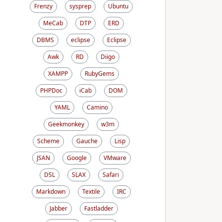
Frenzy
sysprep
Ubuntu
MeCab
DTP
ERD
DBMS
eclipse
Eclipse
Awk
RD
Diigo
XAMPP
RubyGems
PHPDoc
iCab
DOM
YAML
Camino
Geekmonkey
w3m
Scheme
Gauche
Lisp
JSAN
Google
VMware
DSL
SLAX
Safari
Markdown
Textile
IRC
Jabber
Fastladder