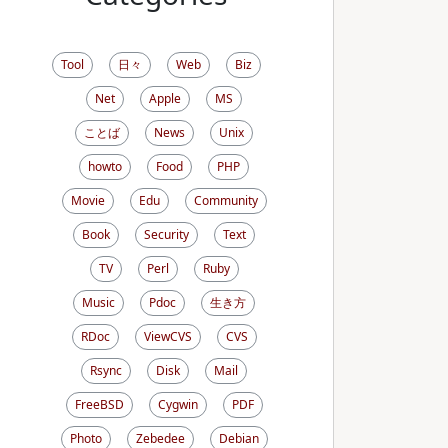
Tool
日々
Web
Biz
Net
Apple
MS
ことば
News
Unix
howto
Food
PHP
Movie
Edu
Community
Book
Security
Text
TV
Perl
Ruby
Music
Pdoc
生き方
RDoc
ViewCVS
CVS
Rsync
Disk
Mail
FreeBSD
Cygwin
PDF
Photo
Zebedee
Debian