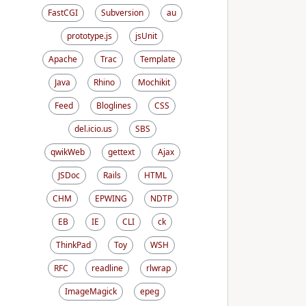
FastCGI
Subversion
au
prototype.js
jsUnit
Apache
Trac
Template
Java
Rhino
Mochikit
Feed
Bloglines
CSS
del.icio.us
SBS
qwikWeb
gettext
Ajax
JSDoc
Rails
HTML
CHM
EPWING
NDTP
EB
IE
CLI
ck
ThinkPad
Toy
WSH
RFC
readline
rlwrap
ImageMagick
epeg