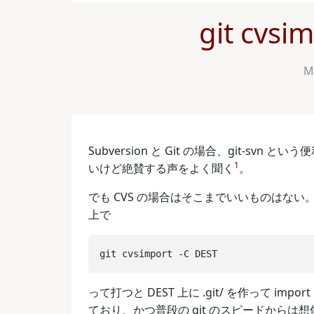
git cvsi
M
Subversion と Git の場合、git-s
1
いけど絶賛する声をよく聞く
。
でも CVS の場合はそこまでいいものはない。一応 C
上で
って打つと DEST 上に .git/ を作って im
ており、かつ普段の git のスピードから