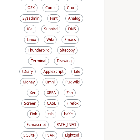
OSX
Comic
Cron
Sysadmin
Font
Analog
iCal
Sunbird
DNS
Linux
Wiki
Emacs
Thunderbird
Sitecopy
Terminal
Drawing
tDiary
AppleScript
Life
Money
Omni
PukiWiki
Xen
XREA
Zsh
Screen
CASL
Firefox
Fink
zsh
haXe
Ecmascript
PATH_INFO
SQLite
PEAR
Lighttpd