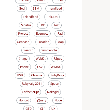
Unicode
Github
iTunes
God
SBM
friendfeed
Friendfeed
HokuUn
Sinatra
TDD
Test
Project
Evernote
iPad
Geohash
Location
Map
Search
Simplenote
Image
WebKit
RSpec
Phone
CSV
WiMAX
USB
Chrome
RubyKaigi
RubyKaigi2011
Space
CoffeeScript
Nokogiri
Hpricot
jQuery
Node
GTD
CI
UX