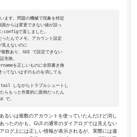
とうございます。問題の機械で現象を特定

設定画面からは変更できない値が誤っ

ut:configで直しました。

現象だったんでメモ。アカウント設定

トが見えないのに

rverが複数あり、GUI で設定できない

認証失敗。

sernameを正しいものに全部書き換

ると使ってないはずのものを消しても

g を tail しながらトラブルシュートし

s だったらもっと作業的に面倒だったん

あるいは複数のアカウントを使っていたんだけど消し
ったのかも。GUI の通常のダイアログでは見えない
イアログ上には正しい情報が表示されるが、実際には違