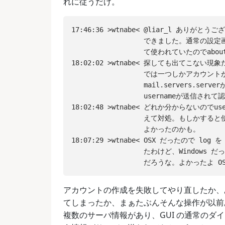
れに従うだけ。
17:46:36 >wtnabe< @liar_l ありが
                  できました。通常の
                  て使われていたのでabo
18:02:02 >wtnabe< 探しても出てこない
                  では一つしかアカウン
                  mail.servers.se
                  usernameが送信されて
18:02:48 >wtnabe< どれか分からないのでu
                  えて対処。もしかす
                  よかったのかも。

18:07:29 >wtnabe< OSX だったので lo
                  たわけど、Window
アカウントの作成を失敗してやり直したか、
てしまったか、まぁたぶんそんな操作が以前あ
複数のサーバ情報があり、GUI の通常のダ