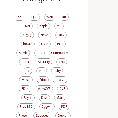
Tool
日々
Web
Biz
Net
Apple
MS
ことば
News
Unix
howto
Food
PHP
Movie
Edu
Community
Book
Security
Text
TV
Perl
Ruby
Music
Pdoc
生き方
RDoc
ViewCVS
CVS
Rsync
Disk
Mail
FreeBSD
Cygwin
PDF
Photo
Zebedee
Debian