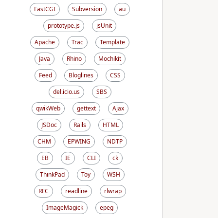
FastCGI
Subversion
au
prototype.js
jsUnit
Apache
Trac
Template
Java
Rhino
Mochikit
Feed
Bloglines
CSS
del.icio.us
SBS
qwikWeb
gettext
Ajax
JSDoc
Rails
HTML
CHM
EPWING
NDTP
EB
IE
CLI
ck
ThinkPad
Toy
WSH
RFC
readline
rlwrap
ImageMagick
epeg