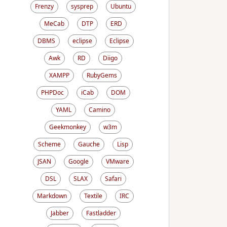
Frenzy
sysprep
Ubuntu
MeCab
DTP
ERD
DBMS
eclipse
Eclipse
Awk
RD
Diigo
XAMPP
RubyGems
PHPDoc
iCab
DOM
YAML
Camino
Geekmonkey
w3m
Scheme
Gauche
Lisp
JSAN
Google
VMware
DSL
SLAX
Safari
Markdown
Textile
IRC
Jabber
Fastladder