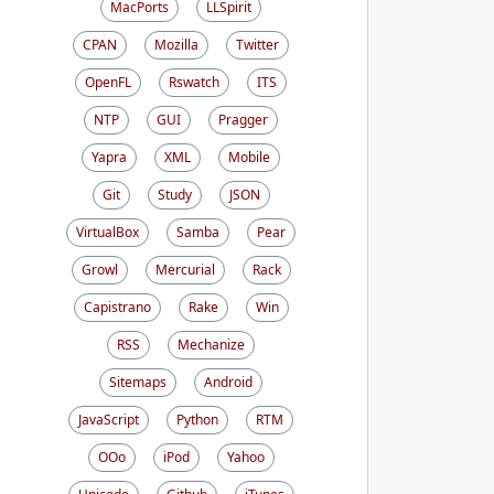
MacPorts
LLSpirit
CPAN
Mozilla
Twitter
OpenFL
Rswatch
ITS
NTP
GUI
Pragger
Yapra
XML
Mobile
Git
Study
JSON
VirtualBox
Samba
Pear
Growl
Mercurial
Rack
Capistrano
Rake
Win
RSS
Mechanize
Sitemaps
Android
JavaScript
Python
RTM
OOo
iPod
Yahoo