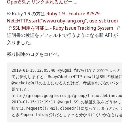
OpenSSLとリンクされるんだー …
※ Ruby 1.9 の方は
Ruby 1.9 - Feature #2579:
Net::HTTP.start("www.ruby-lang.org", use_ssl: true)
で SSL 利用を可能に - Ruby Issue Tracking System
で
証明書の検証をデフォルトで行うようになる新 API が
入りました。
残り関連のログをコピペ。
2010-01-15:12:05:40 @yugui favられてたのでちょっと
てお伝えしますと、RubyのNet::HTTP.new()はSSLの検証に
@socketがnilのままになるんだけど、考慮されてないパターン
題でした。

http://groups.google.co.jp/group/linux.debian.bugs.
2010-01-15:12:19:11 @yugui SSLの検証失敗をどうやっ
味では.request()がnil.closed?()になってしまうとか、あるい